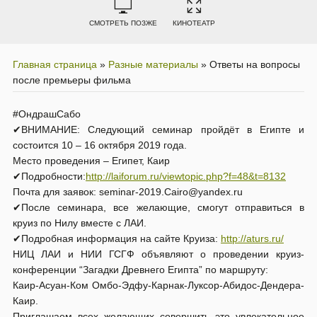
СМОТРЕТЬ ПОЗЖЕ
КИНОТЕАТР
Главная страница
»
Разные материалы
»
Ответы на вопросы
после премьеры фильма
#ОндрашСабо
✔ВНИМАНИЕ: Следующий семинар пройдёт в Египте и
состоится 10 – 16 октября 2019 года.
Место проведения – Египет, Каир
✔Подробности:
http://laiforum.ru/viewtopic.php?f=48&t=8132
Почта для заявок: seminar-2019.Cairo@yandex.ru
✔После семинара, все желающие, смогут отправиться в
круиз по Нилу вместе с ЛАИ.
✔Подробная информация на сайте Круиза:
http://aturs.ru/
НИЦ ЛАИ и НИИ ГСГФ объявляют о проведении круиз-
конференции “Загадки Древнего Египта” по маршруту:
Каир-Асуан-Ком Омбо-Эдфу-Карнак-Луксор-Абидос-Дендера-
Каир.
Приглашаем всех желающих совершить это увлекательное