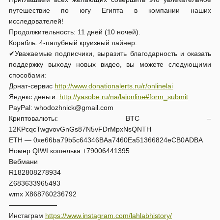
путешествие по югу Египта в компании наших
исследователей!
Продолжительность: 11 дней (10 ночей).
Корабль: 4-палубный круизный лайнер.
✔Уважаемые подписчики, выразить благодарность и оказать
поддержку выходу новых видео, вы можете следующими
способами:
Донат-сервис
http://www.donationalerts.ru/r/onlinelai
Яндекс деньги:
http://yasobe.ru/na/laionline#form_submit
PayPal: whodozhnick@gmail.com
Криптовалюты: BTC –
12KPcqcTwgvovGnGs87N5vFDrMpxNsQNTH
ETH — 0xe66ba79b5c64346BAa7460Ea51366824eCB0ADBA
Номер QIWI кошелька +79006441395
Вебмани
R182808278934
Z683633965493
wmx X868760236792
———————
Инстаграм
https://www.instagram.com/lahlabhistory/