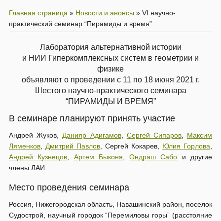
Главная страница
»
Новости и анонсы
»
VI научно-
практический семинар “Пирамиды и время”
Лаборатория альтернативной истории
и НИИ Гиперкомплексных систем в геометрии и
физике
объявляют о проведении с 11 по 18 июня 2021 г.
Шестого научно-практического семинара
“ПИРАМИДЫ И ВРЕМЯ”
В семинаре планируют принять участие
Андрей Жуков,
Данияр Адигамов
,
Сергей Сипаров
,
Максим
Ляменков
,
Дмитрий Павлов
, Сергей Кокарев,
Юлия Горлова
,
Андрей Кузнецов
,
Артем Быконя
,
Ондраш Сабо
и другие
члены ЛАИ.
Место проведения семинара
Россия, Нижегородская область, Навашинский район, поселок
Судострой, научный городок “Перемиловы горы” (расстояние