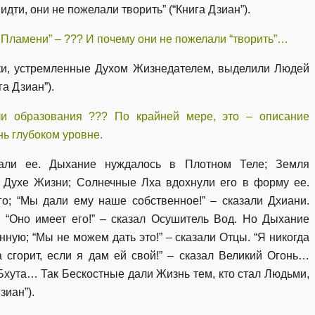
дти, они не пожелали творить” (“Книга Дзиан”).
и Пламени” – ??? И почему они не пожелали “творить”…
и, устремленные Духом Жизнедателем, выделили Людей
га Дзиан”).
и образования ??? По крайней мере, это – описание
ь глубоком уровне.
али ее. Дыхание нуждалось в Плотном Теле; Земля
 Духе Жизни; Солнечные Лха вдохнули его в форму ее.
о; “Мы дали ему наше собственное!” – сказали Дхиани.
“Оно имеет его!” – сказал Осушитель Вод. Но Дыхание
ную; “Мы не можем дать это!” – сказали Отцы. “Я никогда
а сгорит, если я дам ей свой!” – сказал Великий Огонь…
хута… Так Бескостные дали Жизнь тем, кто стал Людьми,
зиан”).