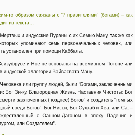
ким-то образом связаны с “7 правителями” (богами) – как
одит из текста…
Мертвых и индусские Пураны с их Семью Ману, так же как
 которых упоминают семь первоначальных человек, или
ть установлен при помощи Каббалы.
 Ксизуфрусе и Ное не основаны на всемирном Потопе или
в индусской аллегории Вайвасвата Ману.
 Человека или группу людей, были “Богами, заключенными
; Бог Зи-ку, Благородная Жизнь, Наставник Чистоты; Бог
смерти заключенных (позднее) Богов” и создатель “темных
удрый среди Богов”; Бог Нисси; Бог Суххаб и Хеа, или Са, –
тождествленный с Оанном-Дагоном в эпоху Падения и
ргом, или Создателем”.