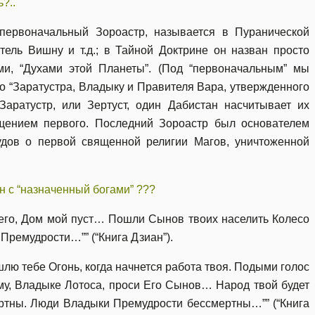
?..
первоначальный Зороастр, называется в Пуранической
тель Вишну и т.д.; в Тайной Доктрине он назван просто
ми, “Духами этой Планеты”. (Под “первоначальным” мы
 “Заратустра, Владыку и Правителя Вара, утвержденного
аратустр, или Зертуст, один Дабистан насчитывает их
щением первого. Последний Зороастр был основателем
дов о первой священной религии Магов, уничтоженной
ан с “назначенный богами” ???
его, Дом мой пуст… Пошли Сынов твоих населить Колесо
Премудрости…”” (“Книга Дзиан”).
лю тебе Огонь, когда начнется работа твоя. Подыми голос
ему, Владыке Лотоса, проси Его Сынов… Народ твой будет
ертны. Люди Владыки Премудрости бессмертны…”” (“Книга