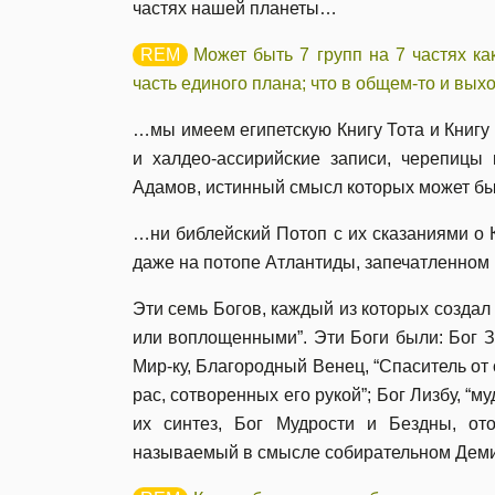
частях нашей планеты…
Может быть 7 групп на 7 частях ка
часть единого плана; что в общем-то и вых
…мы имеем египетскую Книгу Тота и Книгу 
и халдео-ассирийские записи, черепицы
Адамов, истинный смысл которых может бы
…ни библейский Потоп с их сказаниями о
даже на потопе Атлантиды, запечатленном 
Эти семь Богов, каждый из которых создал
или воплощенными”. Эти Боги были: Бог Зи
Мир-ку, Благородный Венец, “Спаситель от 
рас, сотворенных его рукой”; Бог Лизбу, “м
их синтез, Бог Мудрости и Бездны, о
называемый в смысле собирательном Демиу