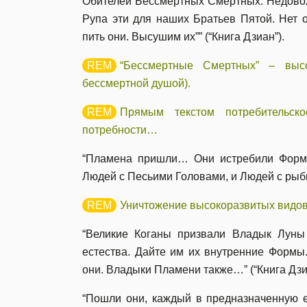
Обителей Бессмертных Смертных. Недовол
Рупа эти для наших Братьев Пятой. Нет 
пить они. Высушим их”” (“Книга Дзиан”).
“Бессмертные Смертных” – выс
бессмертной душой).
Прямым текстом потребительск
потребности…
“Пламена пришли… Они истребили Формы,
Людей с Песьими Головами, и Людей с рыбь
Уничтожение высокоразвитых видов
“Великие Коганы призвали Владык Луны
естества. Дайте им их внутренние Формы
они. Владыки Пламени также…” (“Книга Дзи
“Пошли они, каждый в предназначенную е