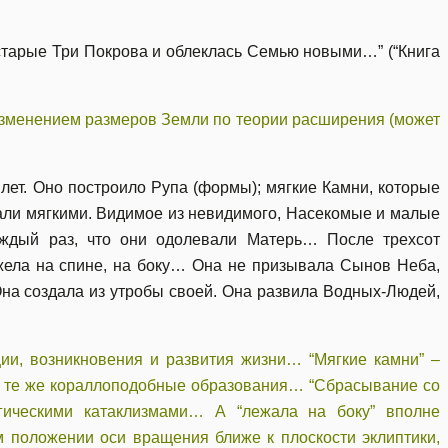
 старые Три Покрова и облеклась Семью новыми…” (“Книга
зменением размеров Земли по теории расширения (может
лет. Оно построило Рупа (формы); мягкие Камни, которые
тали мягкими. Видимое из невидимого, Насекомые и малые
ждый раз, что они одолевали Матерь… После трехсот
ежела на спине, на боку… Она не призывала Сынов Неба,
Она создала из утробы своей. Она развила Водных-Людей,
ии, возникновения и развития жизни… “Мягкие камни” –
 те же кораллоподобные образования… “Сбрасывание со
огическими катаклизмами… А “лежала на боку” вполне
м положении оси вращения ближе к плоскости эклиптики,