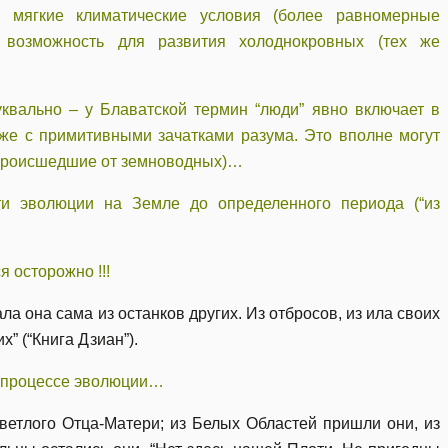
мягкие климатические условия (более равномерные
 возможность для развития холоднокровных (тех же
квально – у Блаватской термин “люди” явно включает в
е с примитивными зачатками разума. Это вполне могут
(происшедшие от земноводных)…
ти эволюции на Земле до определенного периода (“из
 осторожно !!!
а она сама из останков других. Из отбросов, из ила своих
” (“Книга Дзиан”).
в процессе эволюции…
ветлого Отца-Матери; из Белых Областей пришли они, из