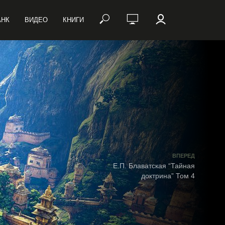
АНК
ВИДЕО
КНИГИ
ВПЕРЕД
Е.П. Блаватская “Тайная
доктрина” Том 4