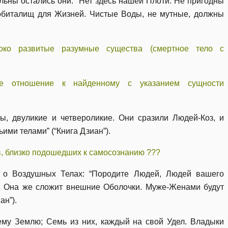
ьны остались они. “Нет здесь нашей Плоти. Не пригодны
обиталищ для Жизней. Чистые Воды, не мутные, должны
око развитые разумные существа (смертное тело с
ое отношение к найденному с указанием сущности
 двуликие и четвероликие. Они сразили Людей-Коз, и
ими телами” (“Книга Дзиан”).
, близко подошедших к самосознанию ???
 о Воздушных Телах: “Породите Людей, Людей вашего
. Она же сложит внешние Оболочки. Муже-Женами будут
ан”).
му Землю; Семь из них, каждый на свой Удел. Владыки