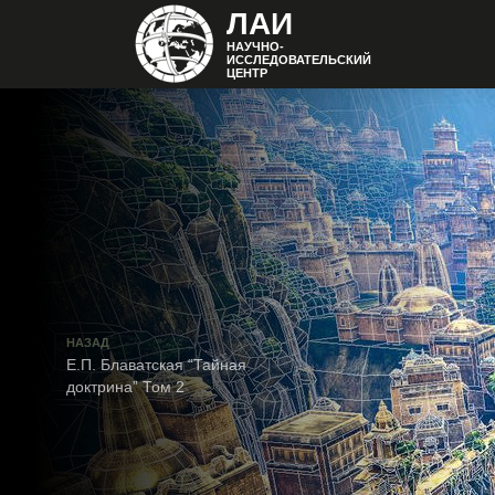
ЛАИ
НАУЧНО-
ИССЛЕДОВАТЕЛЬСКИЙ
ЦЕНТР
НАЗАД
Е.П. Блаватская “Тайная
доктрина” Том 2