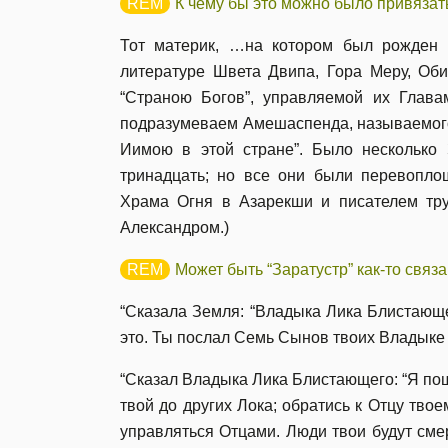
К чему бы это можно было привязать
Тот материк, …на котором был рожден 
литературе Швета Двипа, Гора Меру, Оби
“Страною Богов”, управляемой их Глава
подразумеваем Амешаспенда, называемого
Иимою в этой стране”. Было несколько З
тринадцать; но все они были перевопло
Храма Огня в Азарекши и писателем тру
Александром.)
Может быть “Заратустр” как-то связ
“Сказала Земля: “Владыка Лика Блистающ
это. Ты послал Семь Сынов твоих Владыке 
“Сказал Владыка Лика Блистающего: “Я пош
твой до других Лока; обратись к Отцу тво
управляться Отцами. Люди твои будут см