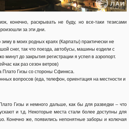
к, конечно, раскрывать не буду, но все-таки тезисами
роизошли за эти дни.
 зиму в моих родных краях (Карпаты) практически не
шой снег, так что поезда, автобусы, машины ездили с
ко минут до закрытия регистрации я успел в аэропорт.
ейчас как раз сезон ветров)
а Плато Гизы со стороны Сфинкса.
нных вопросов (еда, телефон, ориентация на местности и
лато Гизы и немного дальше, как бы для разведки – что
пускают и т.д. Некоторые места стали более доступны для
ошо. Конечно же, появились непонятные заборы и колючая