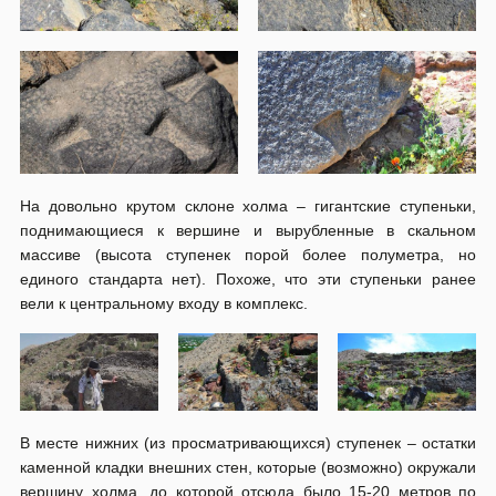
На довольно крутом склоне холма – гигантские ступеньки,
поднимающиеся к вершине и вырубленные в скальном
массиве (высота ступенек порой более полуметра, но
единого стандарта нет). Похоже, что эти ступеньки ранее
вели к центральному входу в комплекс.
В месте нижних (из просматривающихся) ступенек – остатки
каменной кладки внешних стен, которые (возможно) окружали
вершину холма, до которой отсюда было 15-20 метров по