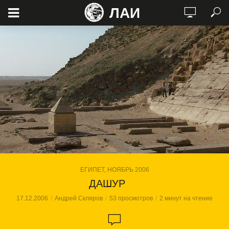
ЛАИ
ЕГИПЕТ, НОЯБРЬ 2006
ДАШУР
17.12.2006
Андрей Скляров
53 просмотров
2 минут на чтение