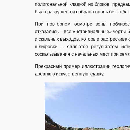
полигональной кладкой из блоков, предна
была разрушена и собрана вновь без соблю
При повторном осмотре зоны поблизос
отказались – все «нетривиальные» черты 
и скальных выходов, которые растрескива
шлифовки – являются результатом ист
соскальзывания с начальных мест при земл
Прекрасный пример иллюстрации геологич
древнюю искусственную кладку.