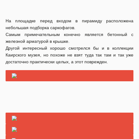
ЕГИПЕТ
ПИРАМИДА
Фото заголовка: by Oxana Luthi
РЕЗЮМЕ
НАЗАД
ВПЕРЕД
Египет, Ноябрь 2010
Дашур
Абидос