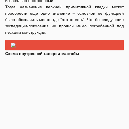
было обозначить место, где “что-то есть”. Что бы следующие
экспедиции-поколения не прошли мимо погребённой под
песками конструкции.
Схема внутренней галереи мастабы
На площадке перед входом в пирамиду расположена
небольшая подборка саркофагов.
Самым примечательным конечно является бетонный с
железной арматурой в крышке.
Другой интересный хорошо смотрелся бы и в коллекции
Каирского музея, но похоже не взят туда так там и так уже
достаточно практически целых, а этот поврежден.