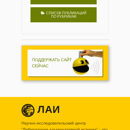
ЛАИ
Научно-исследовательский центр
"Лаборатория альтернативной истории" - это
мультидисциплинарный проект изучения
наследия древних цивилизаций.
S
Материалы сайта доступны по лицензии
Creative Commons
CC BY-NC-SA 4.0
ИНФОРМАЦИЯ
Хотите стать нашим автором?
Написать администратору
Политика конфиденциальности
Пользовательское соглашение
“Теплый ламповый” старый lah.ru