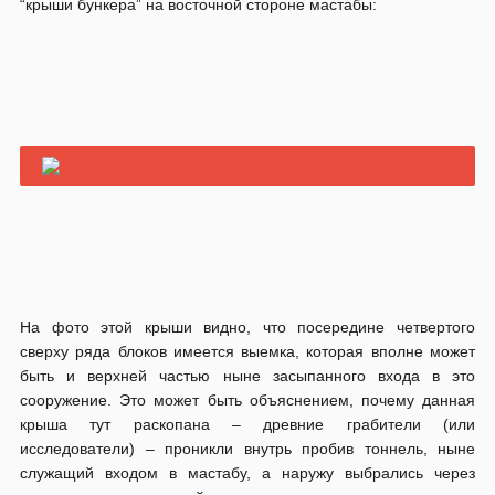
“крыши бункера” на восточной стороне мастабы:
На фото этой крыши видно, что посередине четвертого
сверху ряда блоков имеется выемка, которая вполне может
быть и верхней частью ныне засыпанного входа в это
сооружение. Это может быть объяснением, почему данная
крыша тут раскопана – древние грабители (или
исследователи) – проникли внутрь пробив тоннель, ныне
служащий входом в мастабу, а наружу выбрались через
изначально построенный.
Тогда назначение верхней примитивной кладки может
приобрести еще одно значение – основной её функцией