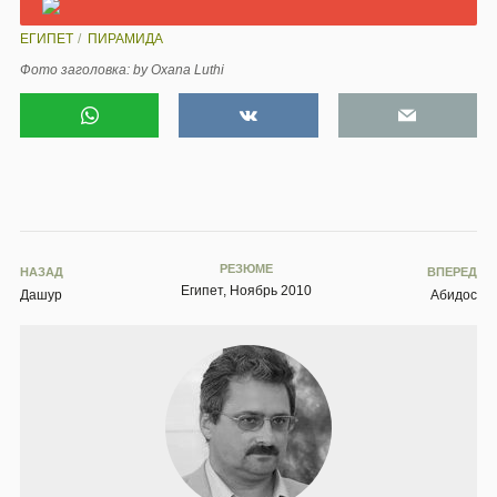
ПАВЛОВ ДМИТРИЙ
Кандидат технических наук, директор Научно-
исследовательского института гиперкомплексных
систем в геометрии и физике. Организатор семинаров
"Пирамиды и время" и семинаров ЛАИ в Египте.
Организатор исследований, направленных на
геометризацию физики в рамках пер
... Читать далее
ВСЕ РАБОТЫ
ВАС МОЖЕТ ТАКЖЕ ЗАИНТЕРЕСОВАТЬ