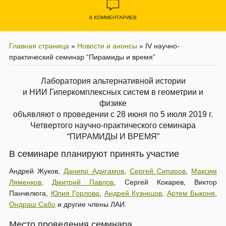
8 КОММЕНТАРИЕВ
Главная страница
»
Новости и анонсы
»
IV научно-
практический семинар “Пирамиды и время”
Лаборатория альтернативной истории
и НИИ Гиперкомплексных систем в геометрии и
физике
объявляют о проведении с 28 июня по 5 июля 2019 г.
Четвертого научно-практического семинара
“ПИРАМИДЫ И ВРЕМЯ”
В семинаре планируют принять участие
Андрей Жуков,
Данияр Адигамов
,
Сергей Сипаров
,
Максим
Ляменков
,
Дмитрий Павлов
, Сергей Кокарев, Виктор
Панчелюга,
Юлия Горлова
,
Андрей Кузнецов
,
Артем Быконя
,
Ондраш Сабо
и другие члены ЛАИ.
Место проведения семинара