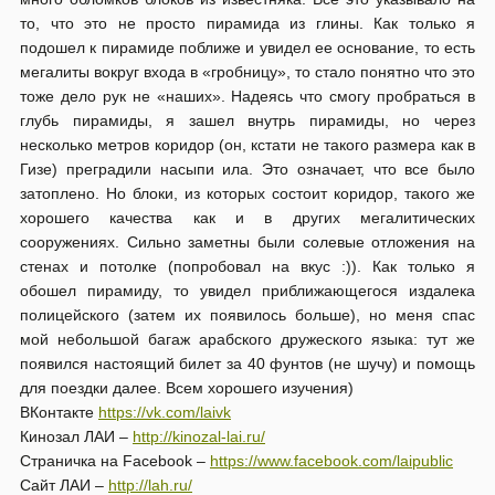
то, что это не просто пирамида из глины. Как только я
подошел к пирамиде поближе и увидел ее основание, то есть
мегалиты вокруг входа в «гробницу», то стало понятно что это
тоже дело рук не «наших». Надеясь что смогу пробраться в
глубь пирамиды, я зашел внутрь пирамиды, но через
несколько метров коридор (он, кстати не такого размера как в
Гизе) преградили насыпи ила. Это означает, что все было
затоплено. Но блоки, из которых состоит коридор, такого же
хорошего качества как и в других мегалитических
сооружениях. Сильно заметны были солевые отложения на
стенах и потолке (попробовал на вкус :)). Как только я
обошел пирамиду, то увидел приближающегося издалека
полицейского (затем их появилось больше), но меня спас
мой небольшой багаж арабского дружеского языка: тут же
появился настоящий билет за 40 фунтов (не шучу) и помощь
для поездки далее. Всем хорошего изучения)
ВКонтакте
https://vk.com/laivk
Кинозал ЛАИ –
http://kinozal-lai.ru/
Страничка на Facebook –
https://www.facebook.com/laipublic
Сайт ЛАИ –
http://lah.ru/