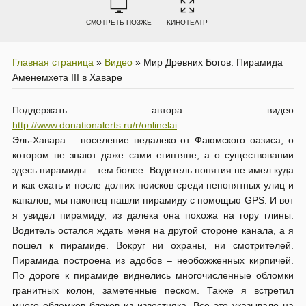
СМОТРЕТЬ ПОЗЖЕ
КИНОТЕАТР
Главная страница
»
Видео
»
Мир Древних Богов: Пирамида
Аменемхета III в Хаваре
Поддержать автора видео
http://www.donationalerts.ru/r/onlinelai
Эль-Хавара – поселение недалеко от Фаюмского оазиса, о
котором не знают даже сами египтяне, а о существовании
здесь пирамиды – тем более. Водитель понятия не имел куда
и как ехать и после долгих поисков среди непонятных улиц и
каналов, мы наконец нашли пирамиду с помощью GPS. И вот
я увидел пирамиду, из далека она похожа на гору глины.
Водитель остался ждать меня на другой стороне канала, а я
пошел к пирамиде. Вокруг ни охраны, ни смотрителей.
Пирамида построена из адобов – необожженных кирпичей.
По дороге к пирамиде виднелись многочисленные обломки
гранитных колон, заметенные песком. Также я встретил
много обломков блоков из известняка. Все это указывало на