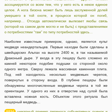
ассоциируется со всем тем, что у него есть в некое единое
целое. А нога бизона может быть лишь заслуженной долей
умершего в той охоте, в процессе которой он погиб,
например… Отсюда автоматически вылезает якобы связь
(которой на самом деле могло и не быть) с представлениями
о потребностями “там” по типу потребностей здесь…
Наиболее известным примером, однако, является культ
медведя неандертальцев. Первые находки были сделаны в
швейцарских Альпах на высоте 2400 м, в так называемой
Драконьей дыре. У входа в эту пещеру было сложено из
камней некоторое подобие подушки со стороной около
одного метра. Сверху лежала массивная каменная плита.
Под ней находилось несколько медвежьих черепов,
повернутых в сторону входа. В глубине пещеры были
обнаружены многочисленные медвежьи черепа в той же
ориентации. У одного из них в отверстие над сулой была
вставлена ножная кость. Объектом этого ритуала был
пещерный медведь…
шикарный пример переноса субъективных оценок и