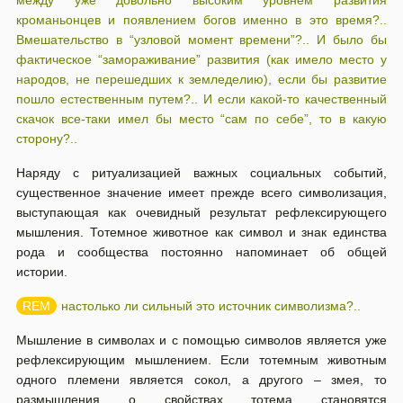
между уже довольно высоким уровнем развития
кроманьонцев и появлением богов именно в это время?..
Вмешательство в “узловой момент времени”?.. И было бы
фактическое “замораживание” развития (как имело место у
народов, не перешедших к земледелию), если бы развитие
пошло естественным путем?.. И если какой-то качественный
скачок все-таки имел бы место “сам по себе”, то в какую
сторону?..
Наряду с ритуализацией важных социальных событий,
существенное значение имеет прежде всего символизация,
выступающая как очевидный результат рефлексирующего
мышления. Тотемное животное как символ и знак единства
рода и сообщества постоянно напоминает об общей
истории.
настолько ли сильный это источник символизма?..
Мышление в символах и с помощью символов является уже
рефлексирующим мышлением. Если тотемным животным
одного племени является сокол, а другого – змея, то
размышления о свойствах тотема становятся