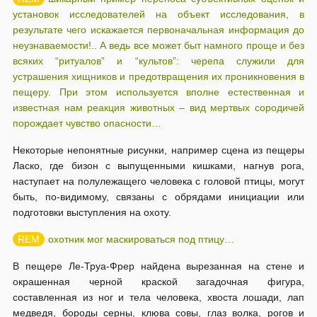
установок исследователей на объект исследования, в
результате чего искажается первоначальная информация до
неузнаваемости!.. А ведь все может быт намного проще и без
всяких “ритуалов” и “культов”: черепа служили для
устрашения хищников и предотвращения их проникновения в
пещеру. При этом используется вполне естественная и
известная нам реакция животных – вид мертвых сородичей
порождает чувство опасности…
Некоторые непонятные рисунки, например сцена из пещеры
Ласко, где бизон с выпущенными кишками, нагнув рога,
наступает на полулежащего человека с головой птицы, могут
быть, по-видимому, связаны с обрядами инициации или
подготовки выступления на охоту.
охотник мог маскироваться под птицу…
В пещере Ле-Труа-Фрер найдена вырезанная на стене и
окрашенная черной краской загадочная фигура,
составленная из ног и тела человека, хвоста лошади, лап
медведя, бороды серны, клюва совы, глаз волка, рогов и