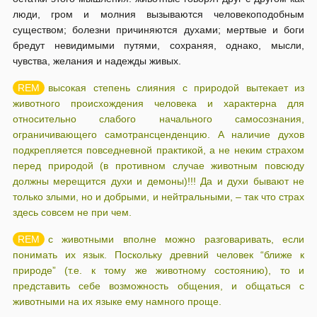
люди, гром и молния вызываются человекоподобным
существом; болезни причиняются духами; мертвые и боги
бредут невидимыми путями, сохраняя, однако, мысли,
чувства, желания и надежды живых.
высокая степень слияния с природой вытекает из
животного происхождения человека и характерна для
относительно слабого начального самосознания,
ограничивающего самотрансценденцию. А наличие духов
подкрепляется повседневной практикой, а не неким страхом
перед природой (в противном случае животным повсюду
должны мерещится духи и демоны)!!! Да и духи бывают не
только злыми, но и добрыми, и нейтральными, – так что страх
здесь совсем не при чем.
с животными вполне можно разговаривать, если
понимать их язык. Поскольку древний человек “ближе к
природе” (т.е. к тому же животному состоянию), то и
представить себе возможность общения, и общаться с
животными на их языке ему намного проще.