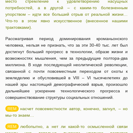
место стремление к удовлетворению насущных
потребностей, а в другой – с каким-то болезненным
упорством – идти все больший отрыв от реальной жизни…
Что-то в этом явно искусственное (внесенное нашими
трактовками).
Рассматривая период доминирования кроманьонского
человека, нельзя не признать, что за эти 30-40 тыс. лет был
достигнут больший прогресс в технологии, образе жизни и
возможностях мышления, чем за предыдущие полтора-два
миллиона. В ходе последующей неолитической революции,
связанной с почти повсеместным переходом от охоты к
земледелию и обусловившей в VIII – VI тысячелетиях до
нашей эры настоящий демографический взрыв, произошло
дальнейшее ускорение технологического прогресса и
совершенствование структуры социальных отношений.
насчет повсеместности автор, конечно, загнул, – но
мы-то знаем…
любопытно, а нет ли какой-то осмысленной связи