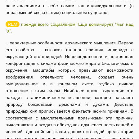
размышлениями о себе самом как индивидуальном и (в
неразрывной связи с этим) социальном существе.
прежде всего социальном. Еще доминирует “мы” над
“я”.
…характерные особенности архаического мышления. Первое
его свойство – высокая степень слияния индивида с
окружающей его природой. Непосредственная и постоянная
конфронтация с силами физического мира и биологического
окружения, масштабы которых превышают возможности
воображения отдельного человека, создает очень
эмоциональное и в конечном счете глубоко личное
отношение к этим силам. Наиболее яркое выражение это
находит в анимистическом мышлении, которое населяет
природу божествами, демонами и духами. Действие
природных сил приписывается фантастическим причинам. В
соответствии с мыслительными привычками эти причины
вычленяются и входят в обиход как одушевленность вещей и
явлений. Древнейшие сказки доносят из седой предыстории
остатки этого мышления: животные говорят друг с другом как