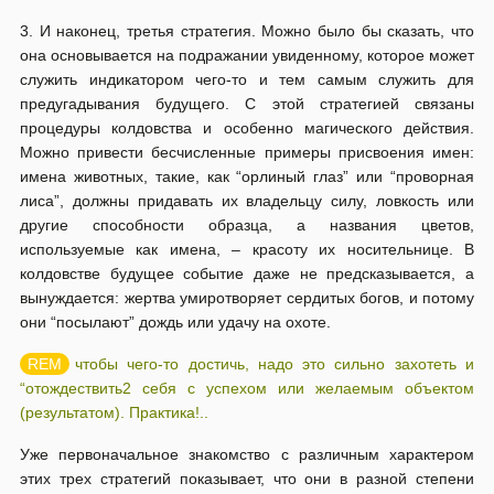
3. И наконец, третья стратегия. Можно было бы сказать, что
она основывается на подражании увиденному, которое может
служить индикатором чего-то и тем самым служить для
предугадывания будущего. С этой стратегией связаны
процедуры колдовства и особенно магического действия.
Можно привести бесчисленные примеры присвоения имен:
имена животных, такие, как “орлиный глаз” или “проворная
лиса”, должны придавать их владельцу силу, ловкость или
другие способности образца, а названия цветов,
используемые как имена, – красоту их носительнице. В
колдовстве будущее событие даже не предсказывается, а
вынуждается: жертва умиротворяет сердитых богов, и потому
они “посылают” дождь или удачу на охоте.
чтобы чего-то достичь, надо это сильно захотеть и
“отождествить2 себя с успехом или желаемым объектом
(результатом). Практика!..
Уже первоначальное знакомство с различным характером
этих трех стратегий показывает, что они в разной степени