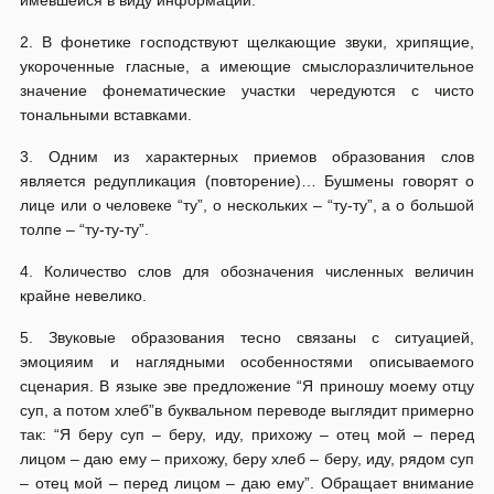
имевшейся в виду информации.
2. В фонетике господствуют щелкающие звуки, хрипящие,
укороченные гласные, а имеющие смыслоразличительное
значение фонематические участки чередуются с чисто
тональными вставками.
3. Одним из характерных приемов образования слов
является редупликация (повторение)… Бушмены говорят о
лице или о человеке “ту”, о нескольких – “ту-ту”, а о большой
толпе – “ту-ту-ту”.
4. Количество слов для обозначения численных величин
крайне невелико.
5. Звуковые образования тесно связаны с ситуацией,
эмоцияим и наглядными особенностями описываемого
сценария. В языке эве предложение “Я приношу моему отцу
суп, а потом хлеб”в буквальном переводе выглядит примерно
так: “Я беру суп – беру, иду, прихожу – отец мой – перед
лицом – даю ему – прихожу, беру хлеб – беру, иду, рядом суп
– отец мой – перед лицом – даю ему”. Обращает внимание