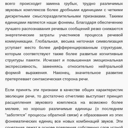
всего происходит замена грубых, трудно различимых
звуковых комплексов более дробными единицами с четкими
дискретными смыслоразделительными признаками. Такими
единицами являются наши фонемы. Благодаря обеспечению
лучшего распознавания речевых сообщений резко снижаются
энергетические затраты участников процесса речевой
коммуникации. Глобальная, весьма неточная символизация
уступает место более дифференцированным структурам,
которым соответствуют также более развитые когнитивные
структуры памяти. Исчезает и повышенная эмоциональная
экспрессивность, заменяясь относительно нейтральной
формой выражения. Наконец, значительное развитие
претерпевает синтаксическая сторона речи.
Если принять эти признаки в качестве общих характеристик
эволюции речи, то достаточно отчетливо выступает принцип
расщепления звукового комплекса на возможно более
мелкие, но хорошо различимые единицы (о последнем
“заботятся” процессы обратной связи) и образования из этих
фонематических единиц все новых комбинаций звуков. Эти
сочетания лежат в основе появления собственно слов устной