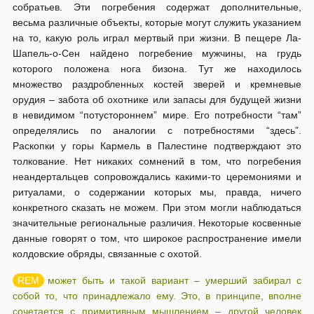
собратьев. Эти погребения содержат дополнительные,
весьма различные объекты, которые могут служить указанием
на то, какую роль играл мертвый при жизни. В пещере Ла-
Шапель-о-Сен найдено погребение мужчины, на грудь
которого положена нога бизона. Тут же находилось
множество раздробленных костей зверей и кремневые
орудия – забота об охотнике или запасы для будущей жизни
в невидимом “потустороннем” мире. Его потребности “там”
определялись по аналогии с потребностями “здесь”.
Раскопки у горы Кармель в Палестине подтверждают это
толкование. Нет никаких сомнений в том, что погребения
неандертальцев сопровождались какими-то церемониями и
ритуалами, о содержании которых мы, правда, ничего
конкретного сказать не можем. При этом могли наблюдаться
значительные региональные различия. Некоторые косвенные
данные говорят о том, что широкое распространение имели
колдовские обряды, связанные с охотой.
может быть и такой вариант – умерший забирал с
собой то, что принадлежало ему. Это, в принципе, вполне
сочетается с примитивным мышлением – другой человек