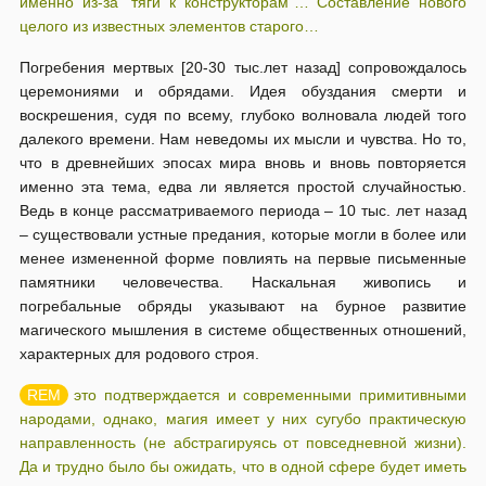
именно из-за “тяги к конструкторам”… Составление нового
целого из известных элементов старого…
Погребения мертвых [20-30 тыс.лет назад] сопровождалось
церемониями и обрядами. Идея обуздания смерти и
воскрешения, судя по всему, глубоко волновала людей того
далекого времени. Нам неведомы их мысли и чувства. Но то,
что в древнейших эпосах мира вновь и вновь повторяется
именно эта тема, едва ли является простой случайностью.
Ведь в конце рассматриваемого периода – 10 тыс. лет назад
– существовали устные предания, которые могли в более или
менее измененной форме повлиять на первые письменные
памятники человечества. Наскальная живопись и
погребальные обряды указывают на бурное развитие
магического мышления в системе общественных отношений,
характерных для родового строя.
это подтверждается и современными примитивными
народами, однако, магия имеет у них сугубо практическую
направленность (не абстрагируясь от повседневной жизни).
Да и трудно было бы ожидать, что в одной сфере будет иметь