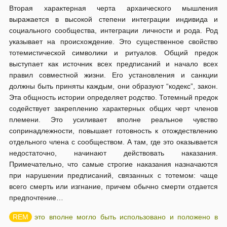
Вторая характерная черта архаического мышления
выражается в высокой степени интеграции индивида и
социального сообщества, интеграции личности и рода. Род
указывает на происхождение. Это существенное свойство
тотемистической символики и ритуалов. Общий предок
выступает как источник всех предписаний и начало всех
правил совместной жизни. Его установления и санкции
должны быть приняты каждым, они образуют “кодекс”, закон.
Эта общность истории определяет родство. Тотемный предок
содействует закреплению характерных общих черт членов
племени. Это усиливает вполне реальное чувство
сопринадлежности, повышает готовность к отождествлению
отдельного члена с сообществом. А там, где это оказывается
недостаточно, начинают действовать наказания.
Примечательно, что самые строгие наказания назначаются
при нарушении предписаний, связанных с тотемом: чаще
всего смерть или изгнание, причем обычно смерти отдается
предпочтение…
это вполне могло быть использовано и положено в