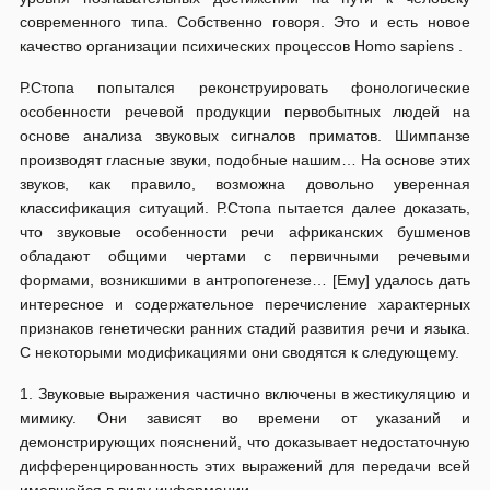
современного типа. Собственно говоря. Это и есть новое
качество организации психических процессов Homo sapiens .
Р.Стопа попытался реконструировать фонологические
особенности речевой продукции первобытных людей на
основе анализа звуковых сигналов приматов. Шимпанзе
производят гласные звуки, подобные нашим… На основе этих
звуков, как правило, возможна довольно уверенная
классификация ситуаций. Р.Стопа пытается далее доказать,
что звуковые особенности речи африканских бушменов
обладают общими чертами с первичными речевыми
формами, возникшими в антропогенезе… [Ему] удалось дать
интересное и содержательное перечисление характерных
признаков генетически ранних стадий развития речи и языка.
С некоторыми модификациями они сводятся к следующему.
1. Звуковые выражения частично включены в жестикуляцию и
мимику. Они зависят во времени от указаний и
демонстрирующих пояснений, что доказывает недостаточную
дифференцированность этих выражений для передачи всей