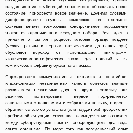
объединяться в новые звуковые конфигурации, причем
каждая из этих комбинаций легко может обозначать новое
состояние, приобрести новое значение. Другими словами,
дифференциация звуковых комплексов на отдельные
фонемы делает возможным конструктивное порождение
знаков из ограниченного исходного набора. Речь идет в
принципе о том же процессе, которые гораздо позднее
(между третьим и первым тысячелетием до нашей эры)
обусловил переход от использования пиктограмм,
иконическо-иероглифических знаков для понятий и их
комплексов, к алфавиту буквенного письма.
Формирование коммуникативных сигналов и понятийная
классификация инвариантных качеств объектов вначале
развиваются независимо друг от друга, поскольку они
различно мотивированы: первое подкрепляется
социальными отношениями с собратьями по виду, второе –
обратной связью об успешном (или неудачном) преодолении
проблемной ситуации. Указанное взаимодействие возникает
между субструктурами памяти, опосредующими два вида
опыта организма. По мере того как поведенческий опыт