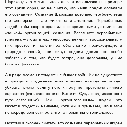
Шарикову и отметить, что хоть я и использовал в примере
этот яркий образ, но не считаю, что наши предки обладали
его сознанием. Сознание Шарикова довольно «грубое», ведь
его «доноры» — это животное и алкоголик. Первобытных
людей я бы скорее сравнил с современными детьми с их
«тонкой» организацией сознания. Вспомните первобытные
племена – люди в них непосредственны и эмоциональны, у
них простое и нелогичное объяснение происходящих в
природе явлений, они живут «одним днем», не особо
заботясь о том, что будет завтра, они доверчивы, у них
богатая фантазия.
А в ряде племен к тому же не бывает войн. Их не существует
в принципе. Отдельный член племени никогда не пойдет
убивать чужака, если у него к нему нет претензий личного
характера (записано со слов Виталия Сундакова, известного
путешественника). Нам, «организованным» людям это
кажется по-детски наивным, хотя мы и признаем, что в этой
непосредственности есть что-то примитивно-гениальное.
Поэтому я склонен считать, что сознание первобытных людей