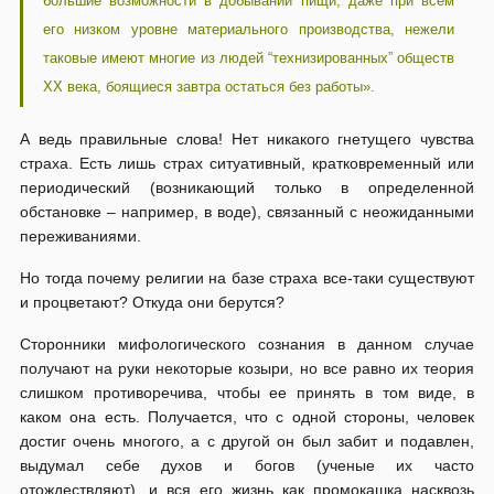
большие возможности в добывании пищи, даже при всем
его низком уровне материального производства, нежели
таковые имеют многие из людей “технизированных” обществ
XX века, боящиеся завтра остаться без работы».
А ведь правильные слова! Нет никакого гнетущего чувства
страха. Есть лишь страх ситуативный, кратковременный или
периодический (возникающий только в определенной
обстановке – например, в воде), связанный с неожиданными
переживаниями.
Но тогда почему религии на базе страха все-таки существуют
и процветают? Откуда они берутся?
Сторонники мифологического сознания в данном случае
получают на руки некоторые козыри, но все равно их теория
слишком противоречива, чтобы ее принять в том виде, в
каком она есть. Получается, что с одной стороны, человек
достиг очень многого, а с другой он был забит и подавлен,
выдумал себе духов и богов (ученые их часто
отождествляют), и вся его жизнь как промокашка насквозь