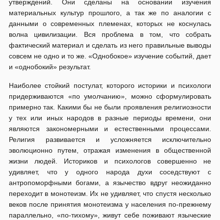
утверждений. Они сделаны на основании изучения
материальных культур прошлого, а так же по аналогии с
данными о современных племенах, которых не коснулась
волна цивилизации. Вся проблема в том, что собрать
фактический материал и сделать из него правильные выводы
совсем не одно и то же. «Однобокое» изучение событий, дает
и «однобокий» результат.
Наиболее стойкий постулат, которого историки и психологи
придерживаются «по умолчанию», можно сформулировать
примерно так. Какими бы не были проявления религиозности
у тех или иных народов в разные периоды времени, они
являются закономерными и естественными процессами.
Религия развивается и усложняется исключительно
эволюционно путем, отражая изменения в общественной
жизни людей. Историков и психологов совершенно не
удивляет, что у одного народа духи соседствуют с
антропоморфными богами, а язычество вдруг неожиданно
переходит в монотеизм. Их не удивляет, что спустя несколько
веков после принятия монотеизма у населения по-прежнему
параллельно, «по-тихому», живут себе поживают языческие