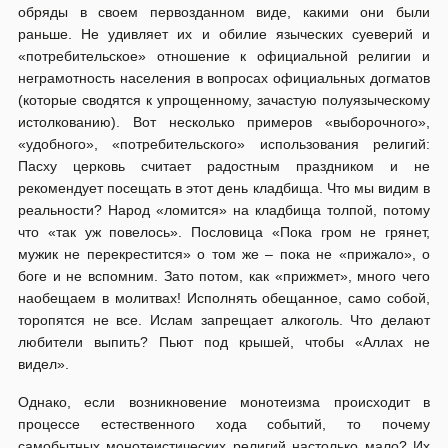
обряды в своем первозданном виде, какими они были
раньше. Не удивляет их и обилие языческих суеверий и
«потребительское» отношение к официальной религии и
неграмотность населения в вопросах официальных догматов
(которые сводятся к упрощенному, зачастую полуязыческому
истолкованию). Вот несколько примеров «выборочного»,
«удобного», «потребительского» использования религий:
Пасху церковь считает радостным праздником и не
рекомендует посещать в этот день кладбища. Что мы видим в
реальности? Народ «ломится» на кладбища толпой, потому
что «так уж повелось». Пословица «Пока гром не грянет,
мужик не перекрестится» о том же – пока не «прижало», о
боге и не вспомним. Зато потом, как «прижмет», много чего
наобещаем в молитвах! Исполнять обещанное, само собой,
торопятся не все. Ислам запрещает алкоголь. Что делают
любители выпить? Пьют под крышей, чтобы «Аллах не
видел».
Однако, если возникновение монотеизма происходит в
процессе естественного хода событий, то почему
самобытных монотеистических религий настолько мало? Их