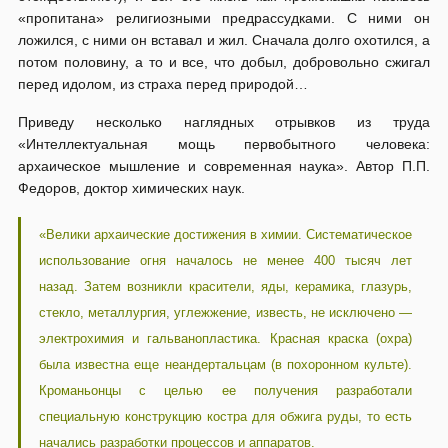
«пропитана» религиозными предрассудками. С ними он
ложился, с ними он вставал и жил. Сначала долго охотился, а
потом половину, а то и все, что добыл, добровольно сжигал
перед идолом, из страха перед природой…
Приведу несколько наглядных отрывков из труда
«Интеллектуальная мощь первобытного человека:
архаическое мышление и современная наука». Автор П.П.
Федоров, доктор химических наук.
«Велики архаические достижения в химии. Систематическое
использование огня началось не менее 400 тысяч лет
назад. Затем возникли красители, яды, керамика, глазурь,
стекло, металлургия, углежжение, известь, не исключено —
электрохимия и гальванопластика. Красная краска (охра)
была известна еще неандертальцам (в похоронном культе).
Кроманьонцы с целью ее получения разработали
специальную конструкцию костра для обжига руды, то есть
начались разработки процессов и аппаратов.