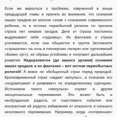
Если же вернуться к проблеме, озвученной в конце
предыдущей главы и принять во внимание, что сознание
наших предков во многом схоже с сознанием современного
ребенка, то в истоках первобытной религии по причине
страха нет никаких загадок. Дети от страха постоянно
выдумывают себе «чудовищ». Их фантазия и страхи
усиливаются, если они общаются в группе (вспомните
«страшилки» на ночь в пионерских лагерях или тургеневский
«Бежин луг»), их образы устойчивы и получают дальнейшее
развитие.
Недоразвитое (до нашего уровня) сознание
наших предков и их фантазия – вот истоки первобытных
религий!
А вовсе не обобщенный страх перед природой.
Кратковременный страх «задает импульс», а сознание его
«подхватывает и развивает» по определенному сценарию.
Источником такого «импульса» служат и другие
эмоциональные переживания. Это может быть и
необузданная радость от счастливого события или
контрастная ей радость избавления от опасности и сильного
негативного переживания. Например, когда «потерянная»