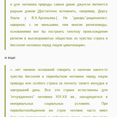
и для человека природы самые дикие джунгли являются
родным домом [Достаточно вспомнить, например, Дерсу
Узала у В.К.Арсеньева.]. Но “дикарь”-рационалист,
наверное, с не меньшими, чем многие религиоведы,
основаниями мог бы построить гипотезу происхождения
религии в высокоразвитых обществах из чувства страха и
бессилия человека перед лицом цивилизации».
и еще:
«…нет никаких оснований говорить о наличии какого-то
чувства бессилия в первобытном человеке перед лицом
природы или особого страха за полноту своего желудка в
завтрашний день. Все эти страхи естественны для
“отчужденного” человека XIX-XX вв., находящегося в
ненормальных социальных условиях. При
первобытнообщинном же строе человек часто имел