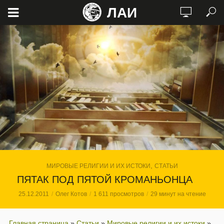
ЛАИ
,
МИРОВЫЕ РЕЛИГИИ И ИХ ИСТОКИ
СТАТЬИ
ПЯТАК ПОД ПЯТОЙ КРОМАНЬОНЦА
25.12.2011
Олег Котов
1 611 просмотров
29 минут на чтение
Главная страница
»
Статьи
»
Мировые религии и их истоки
»