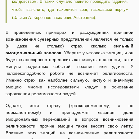
колдовством. В таких случаях принято проводить гадания,
чтобы выяснить, где находится враг, наславший порчу»
(Элькин А. Коренное население Австралии).
В приведенных примерах и рассуждениях причиной
возникновения суеверных представлений является не только
(и даже не столько) страх, сколько
сильный
эмоциональный всплеск
. Уберите у человека эмоции, и он
будет хладнокровно переносить как минуты опасности, так и
минуты радостных событий, везения или удачи. У
человекоподобного робота не возникнет религиозности.
Именно страх, как наиболее сильную, частую и значимую
эмоцию многие исследователи кладут в основание
зарождения религиозности людей.
Однако, хотя страху (кратковременному, а не
перманентному!) и принадлежит львиная доля
эмоциональных переживаний в вопросе возникновения
религиозности, прочие эмоции также вносят свою лепту.
Влияние этих эмоций на возникновение религиозности