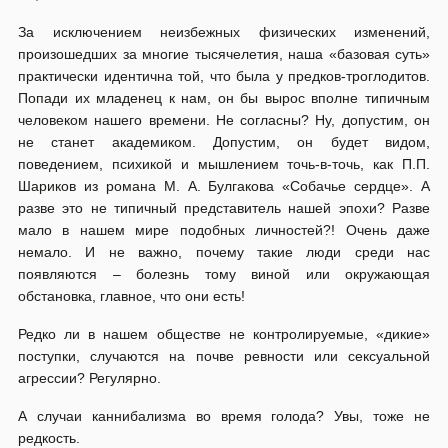
За исключением неизбежных физических изменений,
произошедших за многие тысячелетия, наша «базовая суть»
практически идентична той, что была у предков-троглодитов.
Попади их младенец к нам, он бы вырос вполне типичным
человеком нашего времени. Не согласны? Ну, допустим, он
не станет академиком. Допустим, он будет видом,
поведением, психикой и мышлением точь-в-точь, как П.П.
Шариков из романа М. А. Булгакова «Собачье сердце». А
разве это не типичный представитель нашей эпохи? Разве
мало в нашем мире подобных личностей?! Очень даже
немало. И не важно, почему такие люди среди нас
появляются – болезнь тому виной или окружающая
обстановка, главное, что они есть!
Редко ли в нашем обществе не контролируемые, «дикие»
поступки, случаются на почве ревности или сексуальной
агрессии? Регулярно.
А случаи каннибализма во время голода? Увы, тоже не
редкость.