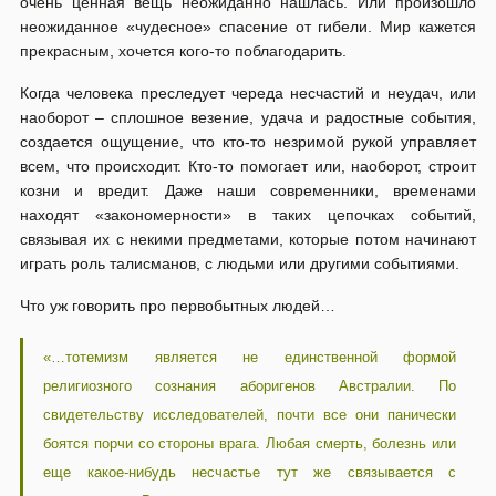
очень ценная вещь неожиданно нашлась. Или произошло
неожиданное «чудесное» спасение от гибели. Мир кажется
прекрасным, хочется кого-то поблагодарить.
Когда человека преследует череда несчастий и неудач, или
наоборот – сплошное везение, удача и радостные события,
создается ощущение, что кто-то незримой рукой управляет
всем, что происходит. Кто-то помогает или, наоборот, строит
козни и вредит. Даже наши современники, временами
находят «закономерности» в таких цепочках событий,
связывая их с некими предметами, которые потом начинают
играть роль талисманов, с людьми или другими событиями.
Что уж говорить про первобытных людей…
«…тотемизм является не единственной формой
религиозного сознания аборигенов Австралии. По
свидетельству исследователей, почти все они панически
боятся порчи со стороны врага. Любая смерть, болезнь или
еще какое-нибудь несчастье тут же связывается с