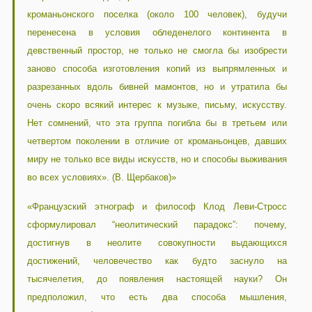
кроманьонского поселка (около 100 человек), будучи
перенесена в условия обледенелого континента в
девственный простор, не только не смогла бы изобрести
заново способа изготовления копий из выпрямленных и
разрезанных вдоль бивней мамонтов, но и утратила бы
очень скоро всякий интерес к музыке, письму, искусству.
Нет сомнений, что эта группа погибла бы в третьем или
четвертом поколении в отличие от кроманьонцев, давших
миру не только все виды искусств, но и способы выживания
во всех условиях». (В. Щербаков)»
«Французский этнограф и философ Клод Леви-Стросс
сформулировал “неолитический парадокс”: почему,
достигнув в неолите совокупности выдающихся
достижений, человечество как будто заснуло на
тысячелетия, до появления настоящей науки? Он
предположил, что есть два способа мышления,