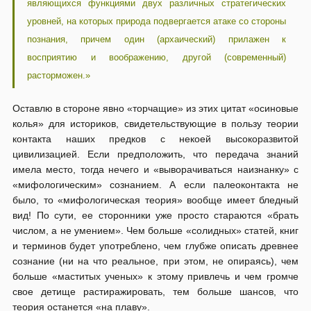
являющихся функциями двух различных стратегических
уровней, на которых природа подвергается атаке со стороны
познания, причем один (архаический) прилажен к
восприятию и воображению, другой (современный)
расторможен.»
Оставлю в стороне явно «торчащие» из этих цитат «осиновые
колья» для историков, свидетельствующие в пользу теории
контакта наших предков с некоей высокоразвитой
цивилизацией. Если предположить, что передача знаний
имела место, тогда нечего и «выворачиваться наизнанку» с
«мифологическим» сознанием. А если палеоконтакта не
было, то «мифологическая теория» вообще имеет бледный
вид! По сути, ее сторонники уже просто стараются «брать
числом, а не умением». Чем больше «солидных» статей, книг
и терминов будет употреблено, чем глубже описать древнее
сознание (ни на что реальное, при этом, не опираясь), чем
больше «маститых ученых» к этому привлечь и чем громче
свое детище растиражировать, тем больше шансов, что
теория останется «на плаву».