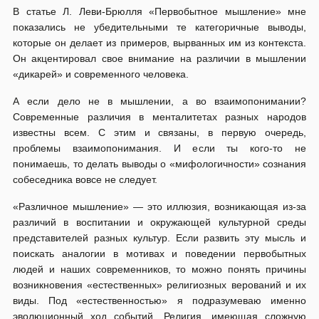
В статье Л. Леви-Брюлля «Первобытное мышление» мне
показались не убедительными те категоричные выводы,
которые он делает из примеров, вырванных им из контекста.
Он акцентировал свое внимание на различии в мышлении
«дикарей» и современного человека.
А если дело не в мышлении, а во взаимопонимании?
Современные различия в менталитетах разных народов
известны всем. С этим и связаны, в первую очередь,
проблемы взаимопонимания. И если ты кого-то не
понимаешь, то делать выводы о «мифологичности» сознания
собеседника вовсе не следует.
«Различное мышление» — это иллюзия, возникающая из-за
различий в воспитании и окружающей культурной среды
представителей разных культур. Если развить эту мысль и
поискать аналогии в мотивах и поведении первобытных
людей и наших современников, то можно понять причины
возникновения «естественных» религиозных верований и их
виды. Под «естественностью» я подразумеваю именно
эволюционный ход событий. Религия, имеющая сложную