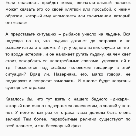
Если опасность пройдет мимо, впечатлительный человек
может связать это со своей клятвой или просьбой, с неким
образом, который ему «помогает» или талисманом, который
его «спас».
А представьте ситуацию – рыбаков унесло на льдине. Вся
надежда на то, что льдина дотянет до островка и не
развалится за это время. И тут у одного из них случается что-
то вроде истерики, и он начинает ругать льдину, на чем свет
стоит, оскорблять ее непотребными словами, угрожать ей и
т.д. Посмеются над слабым человеком товарищи в этой
ситуации? Вряд ли. Наверняка, его, мягко говоря, не
поддержат и попросят замолчать. И многие будут напуганы
суеверным страхом.
Казалось бы, что тут взять с нашего бедного «дикаря»,
который постоянно подвергается опасностям, а знаний у него
нет. У него-то как раз от страха глаза должны быть очень
велики! Тем более, первобытные религии существуют по
всей планете, и это бесспорный факт.