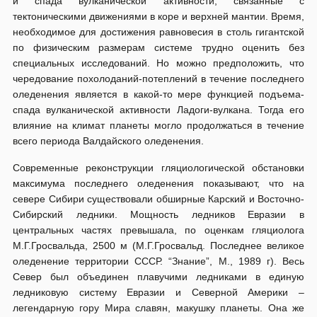
и спада вулканической активности, связанные с
тектоническими движениями в коре и верхней мантии. Время,
необходимое для достижения равновесия в столь гигантской
по физическим размерам системе трудно оценить без
специальных исследований. Но можно предположить, что
чередование похолоданий-потеплений в течение последнего
оледенения является в какой-то мере функцией подъема-
спада вулканической активности Ладоги-вулкана. Тогда его
влияние на климат планеты могло продолжаться в течение
всего периода Валдайского оледенения.
Современные реконструкции гляциологической обстановки
максимума последнего оледенения показывают, что на
севере Сибири существовали обширные Карский и Восточно-
Сибирский ледники. Мощность ледников Евразии в
центральных частях превышала, по оценкам гляциолога
М.Г.Гросвальда, 2500 м (М.Г.Гросвальд. Последнее великое
оледенение территории СССР. “Знание”, М., 1989 г). Весь
Север был объединен плавучими ледниками в единую
ледниковую систему Евразии и Северной Америки –
легендарную гору Мира славян, макушку планеты. Она же