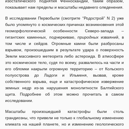
изостатического поднятия Фенноскандии, таким образом,
показывает нам пределы и масштабы недавнего оледенения.
В исследовании Первобыли (смотрите “Родострой” N 2) уже
было упомянуто о космических причинах возникновения этой
геоморфологической особенности Северо-запада –
гигантских каменных, подчеркиваю,
природных
изваяний, в
том числе и сейдов. Огромные камни были разбросаны
взрывом, произошедшим в результате удара о поверхность
Земли массивного метеорита либо астероида. В атмосфере
это космическое тело, судя по всему, развалилось на части и
его обломки накрыли огромную территорию – от Кольского
полуострова до Ладоги и Ильменя, вызвав, кроме
собственного взрыва, еще и катастрофическое извержение
земных недр из-за нарушения монолитности Балтийского
щита. Подробнее об этом можно прочитать в самом
исследовании.
Масштабы произошедшей катастрофы были столь
грандиозны, что привели не только к глобальному изменению
климата на нашей планете, но и изменению геологического