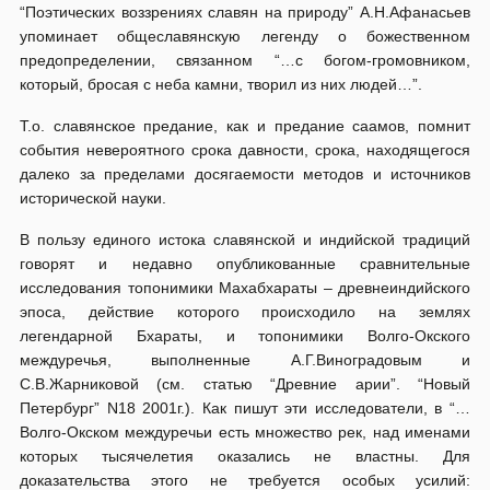
“Поэтических воззрениях славян на природу” А.Н.Афанасьев
упоминает общеславянскую легенду о божественном
предопределении, связанном “…с богом-громовником,
который, бросая с неба камни, творил из них людей…”.
Т.о. славянское предание, как и предание саамов, помнит
события невероятного срока давности, срока, находящегося
далеко за пределами досягаемости методов и источников
исторической науки.
В пользу единого истока славянской и индийской традиций
говорят и недавно опубликованные сравнительные
исследования топонимики Махабхараты – древнеиндийского
эпоса, действие которого происходило на землях
легендарной Бхараты, и топонимики Волго-Окского
междуречья, выполненные А.Г.Виноградовым и
С.В.Жарниковой (см. статью “Древние арии”. “Новый
Петербург” N18 2001г.). Как пишут эти исследователи, в “…
Волго-Окском междуречьи есть множество рек, над именами
которых тысячелетия оказались не властны. Для
доказательства этого не требуется особых усилий: