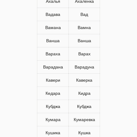
Ахалья
Ахаленка
Вадава
Вад
Вамана
Вамна
Ванша
Ванша
Вараха
Варах
Варадана
Варадуна
Кавери
Каверка
Кедара
Кидра
Кубджа
Кубджа
Кумара
Кумаревка
Кушика
Кушка