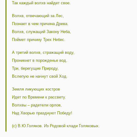
Так каждый волхв найдет свое.
Волхв, отвечающий за Лес,
Познает в чем причина Древа.
Волхв, служащий Закону Неба,
Поймет причину Трех Небес.
А третий волхв, стражащий воду,
Проникнет в порожденье вод.
Три, берегущие Природу,
Вслепую не начнут свой Ход.
Земля ликующих костров
Идет по Времени к рассвету.
Волхвы – радетели орлов,
Над Хворью празднуют Победу!
(с) В.Ю.Голяков. Из Родовой клади Голяковых.