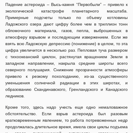
Падение астероида – Высь-камня “Первобыли” – привело к
экологической катастрофе планетарного масштаба.
Примерные подсчеты только по объему котловины
Ладожского озера дают цифру более чем в триллион тонн
обломочного материала, газов, пепла, выброшенных в
атмосферу взрывом и последующим извержением. Если же
взять всю Ладожскую депрессию (понижение) в целом, то эта
цифра увеличится в несколько раз. Пепловая туча размером
с тихоокеанский циклон, растянутая вращением Земли в
западном направлении, накрыла средние широты всего
северного полушария. Снижение прозрачности атмосферы
привело к резкому похолоданию, из-за существенного
уменьшения солнечной радиации в этих широтах, и
образованию Скандинавского, Гренландского и Канадского
ледников.
Кроме того, здесь надо учесть еще одно немаловажное
обстоятельство. Если взрыв астероида был разовым
кратковременным явлением, то работа потревоженных недр
продолжалась длительное время, имела свои циклы подъема