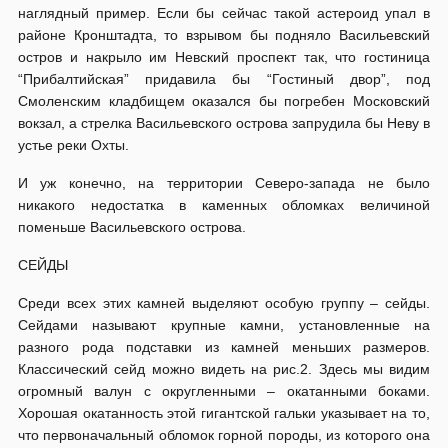
наглядный пример. Если бы сейчас такой астероид упал в
районе Кронштадта, то взрывом бы подняло Васильевский
остров и накрыло им Невский проспект так, что гостиница
“Прибалтийская” придавила бы “Гостиный двор”, под
Смоленским кладбищем оказался бы погребен Московский
вокзал, а стрелка Васильевского острова запрудила бы Неву в
устье реки Охты.
И уж конечно, на территории Северо-запада не было
никакого недостатка в каменных обломках величиной
поменьше Васильевского острова.
СЕЙДЫ
Среди всех этих камней выделяют особую группу – сейды.
Сейдами называют крупные камни, установленные на
разного рода подставки из камней меньших размеров.
Классический сейд можно видеть на рис.2. Здесь мы видим
огромный валун с округленными – окатанными боками.
Хорошая окатанность этой гигантской гальки указывает на то,
что первоначальный обломок горной породы, из которого она