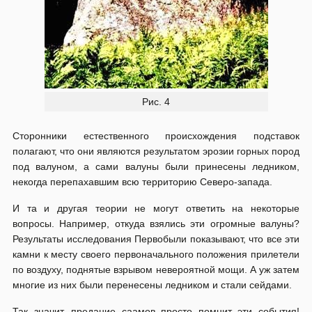
Рис. 4
Сторонники естественного происхождения подставок
полагают, что они являются результатом эрозии горных пород
под валуном, а сами валуны были принесены ледником,
некогда перепахавшим всю территорию Северо-запада.
И та и другая теории не могут ответить на некоторые
вопросы. Например, откуда взялись эти огромные валуны?
Результаты исследования Первобыли показывают, что все эти
камни к месту своего первоначального положения прилетели
по воздуху, поднятые взрывом невероятной мощи. А уж затем
многие из них были перенесены ледником и стали сейдами.
Так значит, предание саамов просто помнит эти события!