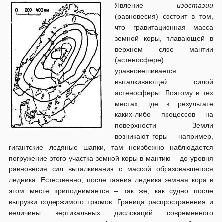
Явление
изостазии
(равновесия) состоит в том,
что гравитационная масса
земной коры, плавающей в
верхнем слое мантии
(астеносфере)
уравновешивается
выталкивающей силой
астеносферы. Поэтому в тех
местах, где в результате
каких-либо процессов на
поверхности Земли
возникают горы – например,
гигантские ледяные шапки, там неизбежно наблюдается
погружение этого участка земной коры в мантию – до уровня
равновесия сил выталкивания с массой образовавшегося
ледника. Естественно, после таяния ледника земная кора в
этом месте приподнимается – так же, как судно после
выгрузки содержимого трюмов. Граница распространения и
величины вертикальных дислокаций современного