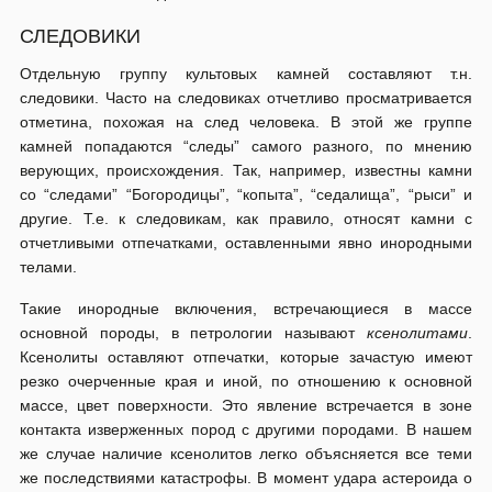
СЛЕДОВИКИ
Отдельную группу культовых камней составляют т.н.
следовики. Часто на следовиках отчетливо просматривается
отметина, похожая на след человека. В этой же группе
камней попадаются “следы” самого разного, по мнению
верующих, происхождения. Так, например, известны камни
со “следами” “Богородицы”, “копыта”, “седалища”, “рыси” и
другие. Т.е. к следовикам, как правило, относят камни с
отчетливыми отпечатками, оставленными явно инородными
телами.
Такие инородные включения, встречающиеся в массе
основной породы, в петрологии называют
ксенолитами
.
Ксенолиты оставляют отпечатки, которые зачастую имеют
резко очерченные края и иной, по отношению к основной
массе, цвет поверхности. Это явление встречается в зоне
контакта изверженных пород с другими породами. В нашем
же случае наличие ксенолитов легко объясняется все теми
же последствиями катастрофы. В момент удара астероида о