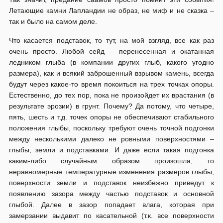
Летающие камни Лапландии не образ, не миф и не сказка –
так и было на самом деле.
Что касается подставок, то тут, на мой взгляд, все как раз
очень просто. Любой сейд – перенесенная и окатанная
ледником глыба (в компании других глыб, какого угодно
размера), как и всякий заброшенный взрывом камень, всегда
будут через какое-то время покоиться на трех точках опоры.
Естественно, до тех пор, пока не произойдет их врастания (в
результате эрозии) в грунт. Почему? Да потому, что четыре,
пять, шесть и т.д. точек опоры не обеспечивают стабильного
положения глыбы, поскольку требуют очень точной подгонки
между несколькими далеко не ровными поверхностями –
глыбы, земли и подставками. И даже если такая подгонка
каким-либо случайным образом произошла, то
неравномерные температурные изменения размеров глыбы,
поверхности земли и подставок неизбежно приведут к
появлению зазора между частью подставок и основной
глыбой. Далее в зазор попадает влага, которая при
замерзании выдавит по касательной (т.к. все поверхности