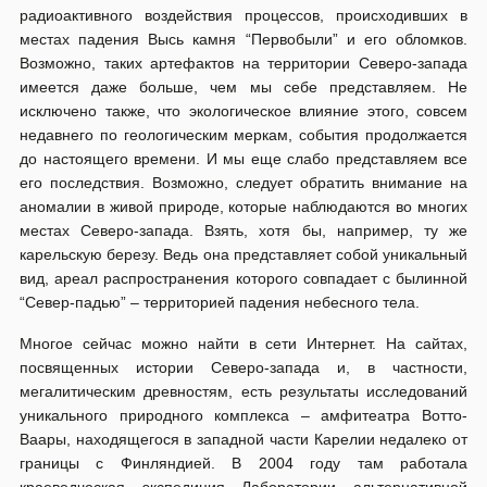
радиоактивного воздействия процессов, происходивших в
местах падения Высь камня “Первобыли” и его обломков.
Возможно, таких артефактов на территории Северо-запада
имеется даже больше, чем мы себе представляем. Не
исключено также, что экологическое влияние этого, совсем
недавнего по геологическим меркам, события продолжается
до настоящего времени. И мы еще слабо представляем все
его последствия. Возможно, следует обратить внимание на
аномалии в живой природе, которые наблюдаются во многих
местах Северо-запада. Взять, хотя бы, например, ту же
карельскую березу. Ведь она представляет собой уникальный
вид, ареал распространения которого совпадает с былинной
“Север-падью” – территорией падения небесного тела.
Многое сейчас можно найти в сети Интернет. На сайтах,
посвященных истории Северо-запада и, в частности,
мегалитическим древностям, есть результаты исследований
уникального природного комплекса – амфитеатра Вотто-
Ваары, находящегося в западной части Карелии недалеко от
границы с Финляндией. В 2004 году там работала
краеведческая экспедиция Лаборатории альтернативной