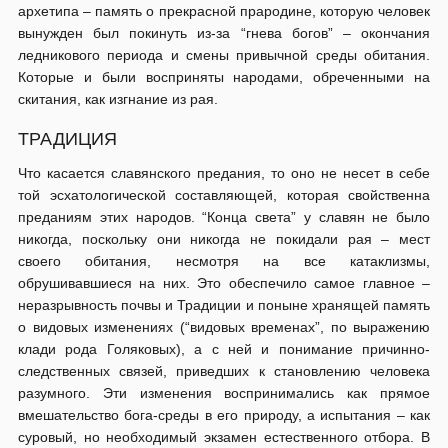
архетипа – память о прекрасной прародине, которую человек
вынужден был покинуть из-за “гнева богов” – окончания
ледникового периода и смены привычной среды обитания.
Которые и были восприняты народами, обреченными на
скитания, как изгнание из рая.
ТРАДИЦИЯ
Что касается славянского предания, то оно не несет в себе
той эсхатологической составляющей, которая свойственна
преданиям этих народов. “Конца света” у славян не было
никогда, поскольку они никогда не покидали рая – мест
своего обитания, несмотря на все катаклизмы,
обрушивавшиеся на них. Это обеспечило самое главное –
неразрывность почвы и Традиции и поныне хранящей память
о видовых изменениях (“видовых временах”, по выражению
клади рода Голяковых), а с ней и понимание причинно-
следственных связей, приведших к становлению человека
разумного. Эти изменения воспринимались как прямое
вмешательство бога-среды в его природу, а испытания – как
суровый, но необходимый экзамен естественного отбора. В