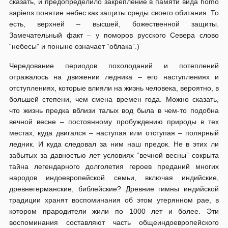
сказать, и предопределило закрепление в памяти вида homo
sapiens понятие небес как защиты среды своего обитания. То
есть, верхней – высшей, божественной защиты.
Замечательный факт – у поморов русского Севера слово
“небесы” и поныне означает “облака”.)
Чередование периодов похолоданий и потеплений
отражалось на движении ледника – его наступлениях и
отступлениях, которые влияли на жизнь человека, вероятно, в
большей степени, чем смена времен года. Можно сказать,
что жизнь предка вблизи талых вод была в чем-то подобна
вечной весне – постоянному пробуждению природы в тех
местах, куда двигался – наступая или отступая – полярный
ледник. И куда следовал за ним наш предок. Не в этих ли
забытых за давностью лет условиях “вечной весны” сокрыта
тайна легендарного долголетия героев преданий многих
народов индоевропейской семьи, включая индийские,
древнегерманские, библейские? Древние гимны индийской
традиции хранят воспоминания об этом утерянном рае, в
котором прародители жили по 1000 лет и более. Эти
воспоминания составляют часть общеиндоевропейского