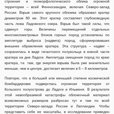
строения и геоморфологического облика огромной
территории – всей Фенноскандии, включая Северо-запад
России. Взрыв самого крупного обломка образовал кратер
диаметром 80 км. Этот кратер составляет глубоководную
часть ложа Ладожского озера. Взрыв был такой силы, что
сдвинул горы. Величины перемещений отдельных
многокилометровых блоков горных пород установлены по
амплитуде выброса (надвига) пород, сформировавших
внешнее обрамление кратера. Эта структура – надвиг –
сохранилась в виде гигантского полукольца в южной части
кратера на дне Ладоги. Амплитуда смещения пород по краю
кратера, т.е. там, где энергия взрыва была уже значительно
меньше, чем в центре, достигает величин в 5 – 8 километров.
Повторю, что в большей или меньшей степени космической
бомбардировке подверглась огромная территория от
Кольского полуострова до Ладоги и Ильменя. В результате
этой невообразимой катастрофы обломочный материал
всевозможных размеров разбросан тут и там по всей
территории Северо-запада России и Лапландии. Чтобы
представить себе ее масштабы, в исследовании приведен