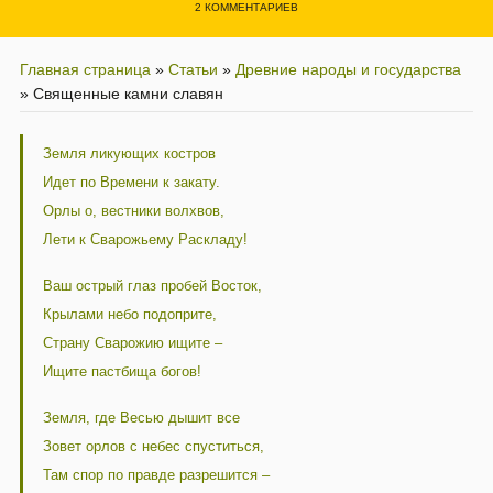
2 КОММЕНТАРИЕВ
Главная страница
»
Статьи
»
Древние народы и государства
»
Священные камни славян
Земля ликующих костров
Идет по Времени к закату.
Орлы о, вестники волхвов,
Лети к Сварожьему Раскладу!
Ваш острый глаз пробей Восток,
Крылами небо подоприте,
Страну Сварожию ищите –
Ищите пастбища богов!
Земля, где Весью дышит все
Зовет орлов с небес спуститься,
Там спор по правде разрешится –