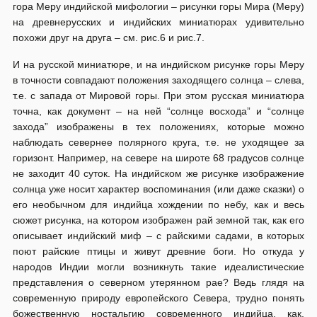
гора Меру индийской мифологии – рисунки горы Мира (Меру)
на древнерусских и индийских миниатюрах удивительно
похожи друг на друга – см. рис.6 и рис.7.
И на русской миниатюре, и на индийском рисунке горы Меру
в точности совпадают положения заходящего солнца – слева,
т.е. с запада от Мировой горы. При этом русская миниатюра
точна, как документ – на ней “солнце восхода” и “солнце
захода” изображены в тех положениях, которые можно
наблюдать севернее полярного круга, т.е. не уходящее за
горизонт. Например, на севере на широте 68 градусов солнце
не заходит 40 суток. На индийском же рисунке изображение
солнца уже носит характер воспоминания (или даже сказки) о
его необычном для индийца хождении по небу, как и весь
сюжет рисунка, на котором изображен рай земной так, как его
описывает индийский миф – с райскими садами, в которых
поют райские птицы и живут древние боги. Но откуда у
народов Индии могли возникнуть такие идеалистические
представления о северном утерянном рае? Ведь глядя на
современную природу европейского Севера, трудно понять
божественную ностальгию современного индийца, как,