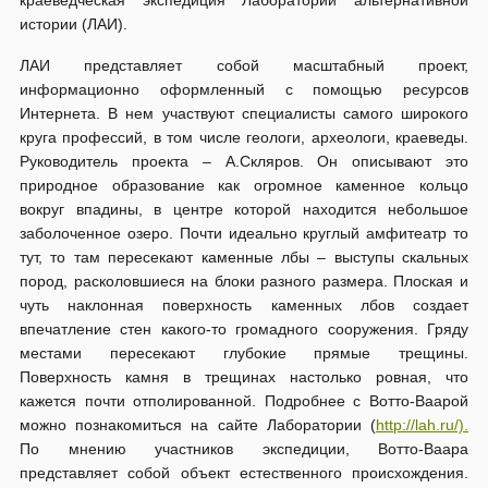
истории (ЛАИ).
ЛАИ представляет собой масштабный проект,
информационно оформленный с помощью ресурсов
Интернета. В нем участвуют специалисты самого широкого
круга профессий, в том числе геологи, археологи, краеведы.
Руководитель проекта – А.Скляров. Он описывают это
природное образование как огромное каменное кольцо
вокруг впадины, в центре которой находится небольшое
заболоченное озеро. Почти идеально круглый амфитеатр то
тут, то там пересекают каменные лбы – выступы скальных
пород, расколовшиеся на блоки разного размера. Плоская и
чуть наклонная поверхность каменных лбов создает
впечатление стен какого-то громадного сооружения. Гряду
местами пересекают глубокие прямые трещины.
Поверхность камня в трещинах настолько ровная, что
кажется почти отполированной. Подробнее с Вотто-Ваарой
можно познакомиться на сайте Лаборатории (
http://lah.ru/).
По мнению участников экспедиции, Вотто-Ваара
представляет собой объект естественного происхождения.