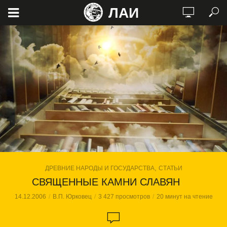
ЛАИ
,
ДРЕВНИЕ НАРОДЫ И ГОСУДАРСТВА
СТАТЬИ
СВЯЩЕННЫЕ КАМНИ СЛАВЯН
14.12.2006
В.П. Юрковец
3 427 просмотров
20 минут на чтение