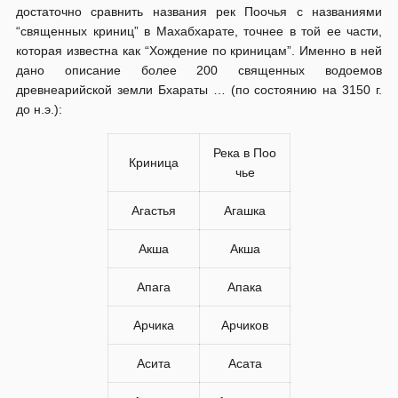
достаточно сравнить названия рек Поочья с названиями
“священных криниц” в Махабхарате, точнее в той ее части,
которая известна как “Хождение по криницам”. Именно в ней
дано описание более 200 священных водоемов
древнеарийской земли Бхараты … (по состоянию на 3150 г.
до н.э.):
Река в Поо
Криница
чье
Агастья
Агашка
Акша
Акша
Апага
Апака
Арчика
Арчиков
Асита
Асата