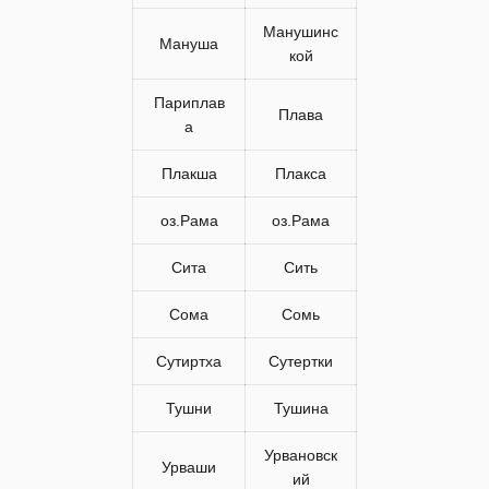
Манушинс
Мануша
кой
Париплав
Плава
а
Плакша
Плакса
оз.Рама
оз.Рама
Сита
Сить
Сома
Сомь
Сутиртха
Сутертки
Тушни
Тушина
Урвановск
Урваши
ий