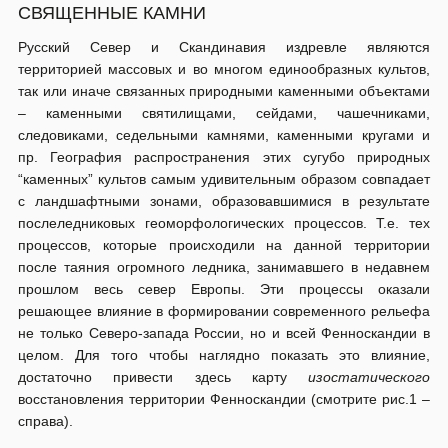
СВЯЩЕННЫЕ КАМНИ
Русский Север и Скандинавия издревле являются
территорией массовых и во многом единообразных культов,
так или иначе связанных природными каменными объектами
– каменными святилищами, сейдами, чашечниками,
следовиками, седельными камнями, каменными кругами и
пр. География распространения этих сугубо природных
“каменных” культов самым удивительным образом совпадает
с ландшафтными зонами, образовавшимися в результате
послеледниковых геоморфологических процессов. Т.е. тех
процессов, которые происходили на данной территории
после таяния огромного ледника, занимавшего в недавнем
прошлом весь север Европы. Эти процессы оказали
решающее влияние в формировании современного рельефа
не только Северо-запада России, но и всей Фенноскандии в
целом. Для того чтобы наглядно показать это влияние,
достаточно привести здесь карту
изостатического
восстановления территории Фенноскандии (смотрите рис.1 –
справа).