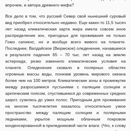
впрочем, и автора древнего мифа?
Все дело в том, что русский Север свой нынешний суровый
вид приобрел относительно недавно. Еще каких-то 11,5 тысяч
лет назад климатическая карта мира имела совсем иное
распределение зон, пригодных для проживания не только
Гомо сапиенс, но и вообще всего живого на планете.
Последнее, Валдайское (Вюрмское) оледенение, начавшееся
в результате падения 65 – 70 тыс. лет назад на землю
астероида, резко изменило климатические условия на
планете. Оледенение сковало в полярных областях
огромные массы воды, понизив уровень мирового океана
более чем на 100 метров. Климатические зоны в промежутке
между разросшимися пустынями с палящим солнцем и
арктическим поясом, спустившемся до современных средних
широт, сузились до узких полос. Пригодным для проживания
на многие тысячелетия оказалось относительно узкое
пространство между палящим солнцем и полярными
ледниками, укрытое мощным облачным покровом
конденсированной в приледниковой части влаги. (Что, к слову