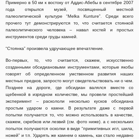
Примерно в 50 км к востоку от Аддис-Абебы в сентябре 2007
года открылся музей, посвященный местной
палеолитической культуре “Melka Kunture”. Среди всего
прочего тут демонстрируются то, что считается стоянкой
палеолитического человека – навал костей и простых
инструментов среди груды камней.
“Стоянка” произвела удручающее впечатление.
Во-первых, то, что считается, скажем, искусственно
созданными обсидиановыми инструментами, которые якобы
говорят об определенном умственном развития наших
местных предков, запросто могут свидетельствовать ни о чем.
Позднее на дороге, где обсидиан валялся вместе со
щебенкой в изрядном количестве, мы провели простейший
эксперимент – раскололи несколько кусков обсидиана
простым ударом о камни. В результате даже с первой
попытки получается то, что можно использовать в качестве,
скажем, скребков или лезвий (см. фото ниже). а с нескольких
попыток получаются осколки в виде “примитивных игл, шила,
ножей” и т.п. Ударять же камнем о камень, как стало недавно