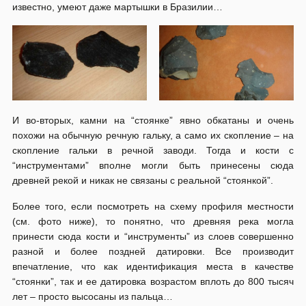
известно, умеют даже мартышки в Бразилии…
И во-вторых, камни на “стоянке” явно обкатаны и очень
похожи на обычную речную гальку, а само их скопление – на
скопление гальки в речной заводи. Тогда и кости с
“инструментами” вполне могли быть принесены сюда
древней рекой и никак не связаны с реальной “стоянкой”.
Более того, если посмотреть на схему профиля местности
(см. фото ниже), то понятно, что древняя река могла
принести сюда кости и “инструменты” из слоев совершенно
разной и более поздней датировки. Все производит
впечатление, что как идентификация места в качестве
“стоянки”, так и ее датировка возрастом вплоть до 800 тысяч
лет – просто высосаны из пальца…