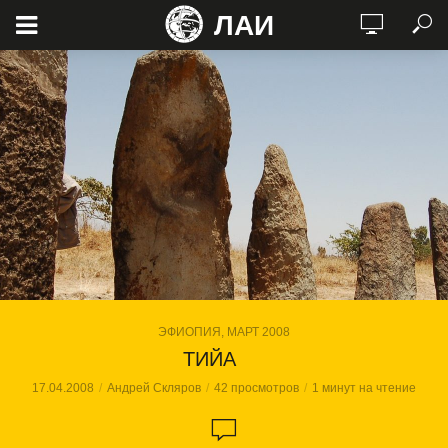
ЛАИ
ЭФИОПИЯ, МАРТ 2008
ТИЙА
17.04.2008
Андрей Скляров
42 просмотров
1 минут на чтение