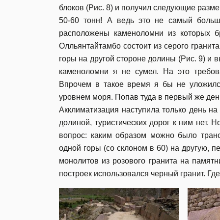
блоков (Рис. 8) и получил следующие размер
50-60 тонн! А ведь это не самый больш
расположены каменоломни из которых бра
Олльянтайтамбо состоит из серого гранит
горы на другой стороне долины (Рис. 9) и 
каменоломни я не сумел. На это требов
Впрочем в такое время я бы не уложилс
уровнем моря. Попав туда в первый же ден
Акклиматизация наступила только день на
долиной, туристических дорог к ним нет. 
вопрос: каким образом можно было транс
одной горы (со склоном в 60) на другую, п
монолитов из розового гранита на памятн
построек использовался черный гранит. Гд