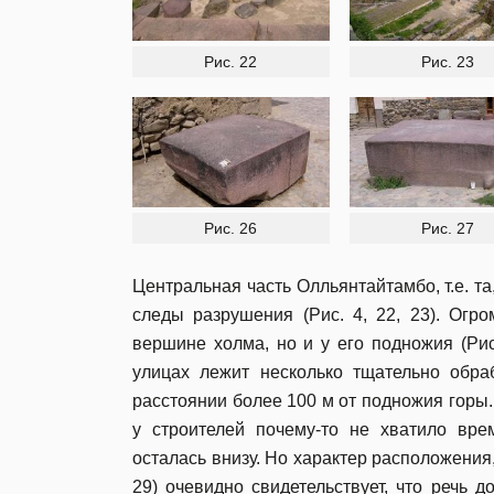
Рис. 22
Рис. 23
Рис. 26
Рис. 27
Центральная часть Олльянтайтамбо, т.е. т
следы разрушения (Рис. 4, 22, 23). Огр
вершине холма, но и у его подножия (Ри
улицах лежит несколько тщательно обра
расстоянии более 100 м от подножия горы.
у строителей почему-то не хватило вре
осталась внизу. Но характер расположения
29) очевидно свидетельствует, что речь 