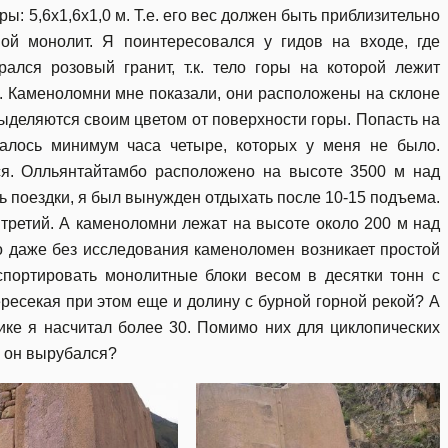
ы: 5,6х1,6х1,0 м. Т.е. его вес должен быть приблизительно
ой монолит. Я поинтересовался у гидов на входе, где
лся розовый гранит, т.к. тело горы на которой лежит
а. Каменоломни мне показали, они расположены на склоне
выделяются своим цветом от поверхности горы. Попасть на
алось минимум часа четыре, которых у меня не было.
я. Олльянтайтамбо расположено на высоте 3500 м над
ь поездки, я был вынужден отдыхать после 10-15 подъема.
 третий. А каменоломни лежат на высоте около 200 м над
Но даже без исследования каменоломен возникает простой
портировать монолитные блоки весом в десятки тонн с
ересекая при этом еще и долину с бурной горной рекой? А
ике я насчитал более 30. Помимо них для циклопических
е он вырубался?