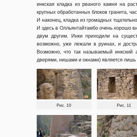
инкская кладка из рваного камня на раст
крупных обработанных блоков гранита, част
И наконец, кладка из громадных тщательно
И здесь в Олльянтайтамбо очень хорошо ви
двум другим. Инки приходили на сущес
возможно, уже лежали в руинах, и достра
Возможно, что так называемый инкский 
дверями, нишами и окнами) является лишь
Рис. 10
Рис. 11