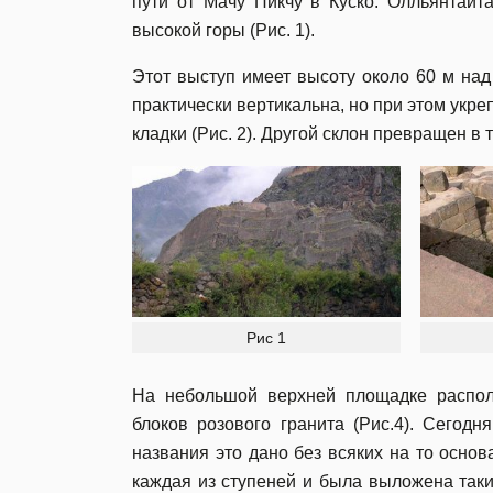
пути от Мачу Пикчу в Куско. Олльянтайт
высокой горы (Рис. 1).
Этот выступ имеет высоту около 60 м на
практически вертикальна, но при этом укре
кладки (Рис. 2). Другой склон превращен в 
Рис 1
На небольшой верхней площадке распол
блоков розового гранита (Рис.4). Сегод
названия это дано без всяких на то основ
каждая из ступеней и была выложена таким