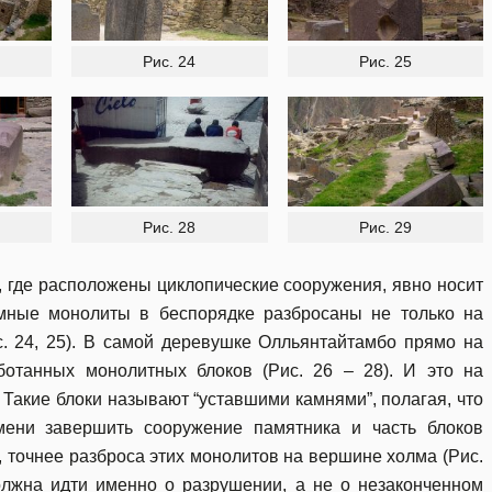
Рис. 24
Рис. 25
Рис. 28
Рис. 29
а, где расположены циклопические сооружения, явно носит
омные монолиты в беспорядке разбросаны не только на
с. 24, 25). В самой деревушке Олльянтайтамбо прямо на
ботанных монолитных блоков (Рис. 26 – 28). И это на
 Такие блоки называют “уставшими камнями”, полагая, что
мени завершить сооружение памятника и часть блоков
, точнее разброса этих монолитов на вершине холма (Рис.
должна идти именно о разрушении, а не о незаконченном