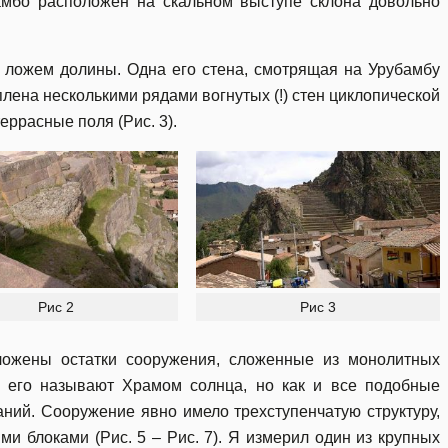
амбо расположен на скальном выступе склона довольно
д ложем долины. Одна его стена, смотрящая на Урубамбу
плена несколькими рядами вогнутых (!) стен циклопической
террасные поля (Рис. 3).
Рис 2
Рис 3
ожены остатки сооружения, сложенные из монолитных
ня его называют Храмом солнца, но как и все подобные
аний. Сооружение явно имело трехступенчатую структуру,
и блоками (Рис. 5 – Рис. 7). Я измерил один из крупных