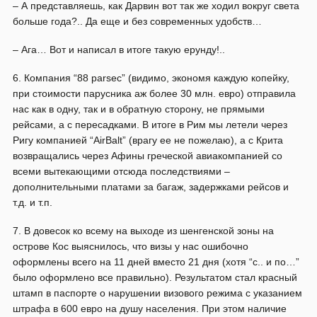
– А представляешь, как Дарвин вот так же ходил вокруг света
больше года?.. Да еще и без современных удобств…
– Ага… Вот и написал в итоге такую ерунду!..
6. Компания “88 parsec” (видимо, экономя каждую копейку,
при стоимости парусника аж более 30 млн. евро) отправила
нас как в одну, так и в обратную сторону, не прямыми
рейсами, а с пересадками. В итоге в Рим мы летели через
Ригу компанией “
AirBalt
” (врагу ее не пожелаю), а с Крита
возвращались через Афины греческой авиакомпанией со
всеми вытекающими отсюда последствиями –
дополнительными платами за багаж, задержками рейсов и
т.д. и т.п.
7. В довесок ко всему на выходе из шенгенской зоны на
острове Кос выяснилось, что визы у нас ошибочно
оформлены всего на 11 дней вместо 21 дня (хотя “с.. и по…”
было оформлено все правильно). Результатом стал красный
штамп в паспорте о нарушении визового режима с указанием
штрафа в 600 евро на душу населения. При этом наличие