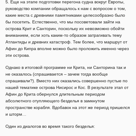
5. Еще на этапе подготовки перегона судна вокруг Европы,
руководство компании обращалось к нам с вопросом о том,
какие места с древними памятниками целесообразно было
бы посетить. Естественно, что мы посоветовали зайти на
острова Крит и Санторин, поскольку их невозможно обойти
вниманием, если хоть каким-то образом затрагивать тему
Атлантиды и древних катастроф. Тем более, что маршрут от
Афин до Кипра вполне можно было проложить именно через
эти острова.
Однако в итоговой программе ни Крита, ни Санторина так и
не оказалось (спрашивается – зачем тогда вообще
спрашивали?). Вместо них оказались совершенно пустые по
нашей тематике острова Нисирос и Кос. В результате этап от
Афин до Крита обернулся длительным периодом
абсолютного отупляющего безделья в замкнутом
пространстве корабля. Вдобавок на этот же период пришелся
и шторм…
Один из диалогов во время такого безделья: