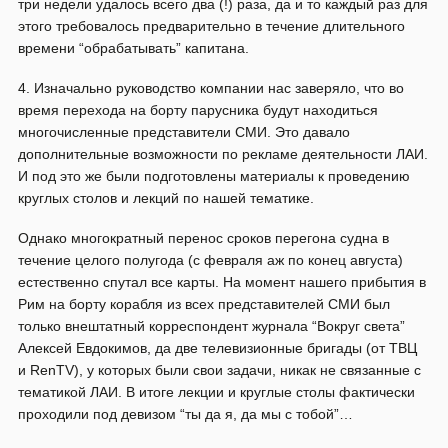
три недели удалось всего два (!) раза, да и то каждый раз для
этого требовалось предварительно в течение длительного
времени “обрабатывать” капитана.
4. Изначально руководство компании нас заверяло, что во
время перехода на борту парусника будут находиться
многочисленные представители СМИ. Это давало
дополнительные возможности по рекламе деятельности ЛАИ.
И под это же были подготовлены материалы к проведению
круглых столов и лекций по нашей тематике.
Однако многократный перенос сроков перегона судна в
течение целого полугода (с февраля аж по конец августа)
естественно спутал все карты. На момент нашего прибытия в
Рим на борту корабля из всех представителей СМИ был
только внештатный корреспондент журнала “Вокруг света”
Алексей Евдокимов, да две телевизионные бригады (от ТВЦ
и RenTV), у которых были свои задачи, никак не связанные с
тематикой ЛАИ. В итоге лекции и круглые столы фактически
проходили под девизом “ты да я, да мы с тобой”…