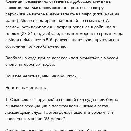
Команда чрезвычайно отзывчива и доброжелательна к
пассажирам. Была возможность прокатиться вокруг
парусника на катере и даже залезть на марс (площадка на
мачте). Меню в ресторане нареканий не вызывало. А
возможность искупаться и потренироваться в дайвинге в
теплом (22-24 градуса) Средиземном море в то время, когда
в Москве было всего 5-6 градусов выше нуля, приводила в
состояние полного блаженства.
Вдобавок в ходе круиза довелось познакомиться с массой
очень интересных людей.
Но и без негатива, увы, не обошлось…
Негативные моменты:
1. Само слово “парусник” и внешний вид судна неизбежно
вызывает ассоциации с плеском волн и шумом ветра,
ласкающими слух. На этом делает акцент и рекламный
проспект компании “88 parsec”.
Однако цивилизация – есть цивилизация. А какая же