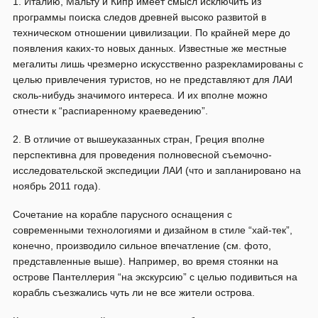
1. Италию, Мальту и Кипр имеет смысл исключить из
программы поиска следов древней высоко развитой в
техническом отношении цивилизации. По крайней мере до
появления каких-то новых данных. Известные же местные
мегалиты лишь чрезмерно искусственно разрекламированы с
целью привлечения туристов, но не представляют для ЛАИ
сколь-нибудь значимого интереса. И их вполне можно
отнести к “распиаренному краеведению”.
2. В отличие от вышеуказанных стран, Греция вполне
перспективна для проведения полновесной съемочно-
исследовательской экспедиции ЛАИ (что и запланировано на
ноябрь 2011 года).
Сочетание на корабле парусного оснащения с
современными технологиями и дизайном в стиле “хай-тек”,
конечно, производило сильное впечатление (см. фото,
представленные выше). Например, во время стоянки на
острове Пантеллерия “на экскурсию” с целью подивиться на
корабль съезжались чуть ли не все жители острова.