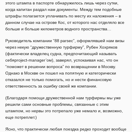
этого штампа в паспорте обнаружилось лишь через сутки,
когда капитан раздал нам документы. Между тем подобные
штрафы полагается уплачивать по месту их наложения – в
данном случае на острове Кос, от которого нас отделяло все
больше и больше километров водного пространства…
Руководитель компании “88 parsec”, оформлявшей нам визы
через некую “дружественную турфирму”, Рубен Хохряков
(фактически владелец судна, предпочитающий называть
себяproject-manager’ом), заверял, успокаивая нас, что он
“поможет в решении вопроса” по возвращении в Москву.
Однако в Москве он пошел на попятную и категорически
отказался не только помогать, но и нести финансовую
ответственность за ошибку своей же компании.
(Благодаря помощи дружественной нам турфирмы мы уже
решили сами основные проблемы, связанные с этим
штампом, но нервы это потрепало уже немало и, возможно,
еще потреплет.)
Ясно, что практически любая поездка редко проходит вообще