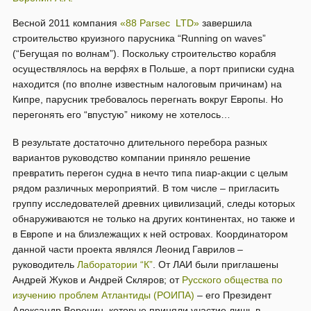
Весной 2011 компания
«88 Parsec LTD»
завершила
строительство круизного парусника “Running on waves”
(“Бегущая по волнам”). Поскольку строительство корабля
осуществлялось на верфях в Польше, а порт приписки судна
находится (по вполне известным налоговым причинам) на
Кипре, парусник требовалось перегнать вокруг Европы. Но
перегонять его “впустую” никому не хотелось…
В результате достаточно длительного перебора разных
вариантов руководство компании приняло решение
превратить перегон судна в нечто типа пиар-акции с целым
рядом различных мероприятий. В том числе – пригласить
группу исследователей древних цивилизаций, следы которых
обнаруживаются не только на других континентах, но также и
в Европе и на близлежащих к ней островах. Координатором
данной части проекта являлся Леонид Гаврилов –
руководитель
Лаборатории “К”
. От ЛАИ были приглашены
Андрей Жуков и Андрей Скляров; от
Русского общества по
изучению проблем Атлантиды (РОИПА)
– его Президент
Александр Воронин, которые приняли участие лишь в