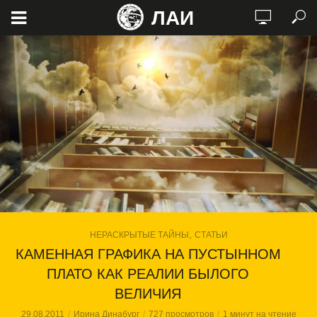
ЛАИ
,
НЕРАСКРЫТЫЕ ТАЙНЫ
СТАТЬИ
КАМЕННАЯ ГРАФИКА НА ПУСТЫННОМ
ПЛАТО КАК РЕАЛИИ БЫЛОГО
ВЕЛИЧИЯ
29.08.2011
Ирина Динабург
727 просмотров
1 минут на чтение