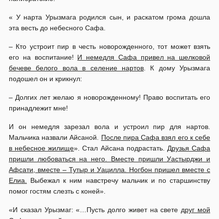
« У нарта Урызмага родился сын, и раскатом грома дошла
эта весть до небесного Сафа.
– Кто устроит пир в честь новорожденного, тот может взять
его на воспитание!
И немедля Сафа привел на шелковой
бечеве белого вола в селение нартов
. К дому Урызмага
подошел он и крикнул:
– Долгих лет желаю я новорожденному! Право воспитать его
принадлежит мне!
И он немедля зарезал вола и устроил пир для нартов.
Мальчика назвали Айсаной.
После пира Сафа взял его к себе
в небесное жилище
». Стал Айсана подрастать.
Друзья Сафа
пришли любоваться на него. Вместе пришли Уастырджи и
Афсати, вместе – Тутыр и Уацилла. Ногбон пришел вместе с
Елиа.
Выбежал к ним навстречу мальчик и по старшинству
помог гостям слезть с коней».
«И сказал Урызмаг: «…Пусть долго живет на свете
друг мой