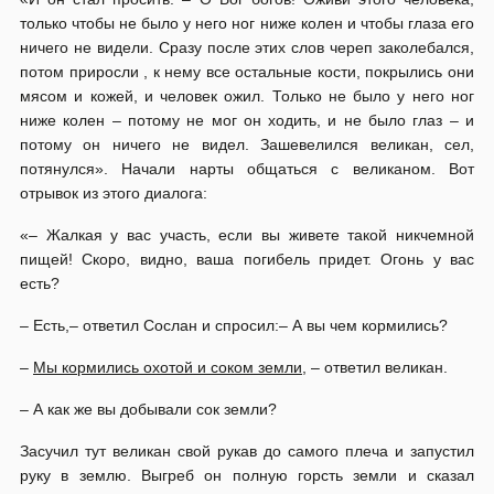
только чтобы не было у него ног ниже колен и чтобы глаза его
ничего не видели. Сразу после этих слов череп заколебался,
потом приросли , к нему все остальные кости, покрылись они
мясом и кожей, и человек ожил. Только не было у него ног
ниже колен – потому не мог он ходить, и не было глаз – и
потому он ничего не видел. Зашевелился великан, сел,
потянулся». Начали нарты общаться с великаном. Вот
отрывок из этого диалога:
«– Жалкая у вас участь, если вы живете такой никчемной
пищей! Скоро, видно, ваша погибель придет. Огонь у вас
есть?
– Есть,– ответил Сослан и спросил:– А вы чем кормились?
–
Мы кормились охотой и соком земли
, – ответил великан.
– А как же вы добывали сок земли?
Засучил тут великан свой рукав до самого плеча и запустил
руку в землю. Выгреб он полную горсть земли и сказал