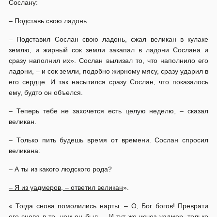
Сослану:
– Подставь свою ладонь.
– Подставил Сослан свою ладонь, сжал великан в кулаке
землю, и жирный сок земли закапал в ладони Сослана и
сразу наполнил их». Сослан вылизал то, что наполнило его
ладони, – и сок земли, подобно жирному мясу, сразу ударил в
его сердце. И так насытился сразу Сослан, что показалось
ему, будто он объелся.
– Теперь тебе не захочется есть целую неделю, – сказал
великан.
– Только пить будешь время от времени. Сослан спросил
великана:
– А ты из какого людского рода?
– Я из уадмеров, – ответил великан
».
« Тогда снова помолились нарты. – О, Бог богов! Преврати
его снова в то, чем он был. – И тут же исчез уадмер, только