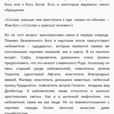
Богу или к Богу богов. Есть и некоторые варианты такого
обращения:
«Сослан, раньше чем приступить к еде, сказал по обычаю: –
Жив Бог»
(«Сослан и гумский человек»
).
Но не этот вопрос заинтересовал меня в первую очередь.
Помимо безымянного бога в нартском эпосе присутствуют
небожители – «дауджыта», которые являются такими же
постоянными героями сказаний, как и нарты. В их пантеон
входят: Сафа, покровитель домашнего очага (можно
предположить, что это аналог славянского Рода, поскольку он
явно старший среди небожителей), повелитель громов
Уацилла, одноглазый Афсати, властитель благородных
зверей, Фалвар, властитель домашних животных, небесный
кузнец Курдалагон, повелитель ветров Галагон , владыка вод
Донбеттыр. К небожителям также относятся и аналоги
христианских святых. Как и в античной мифологии, эти
небожители такие же как люди. Но их взаимоотношения с
нартами гораздо более простые, зачастую даже
панибратские.