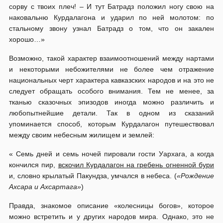
сорву с твоих плеч! – И тут Батрадз положил ногу свою на
наковальню Курдалагона и ударил по ней молотом: по
стальному звону узнал Батрадз о том, что он закален
хорошо…»
Возможно, такой характер взаимоотношений между нартами
и некоторыми небожителями не более чем отражение
национальных черт характера кавказских народов и на это не
следует обращать особого внимания. Тем не менее, за
тканью сказочных эпизодов иногда можно различить и
любопытнейшие детали. Так в одном из сказаний
упоминается способ, которым Курдалагон путешествовал
между своим небесным жилищем и землей:
« Семь дней и семь ночей пировали гости Уархага, а когда
кончился пир,
вскочил Курдалагон на гребень огненной бури
и, словно крылатый Пакундза, умчался в небеса. (
«Рождение
Ахсара и Ахсартага»
)
Правда, знакомое описание «колесницы богов», которое
можно встретить и у других народов мира. Однако, это не