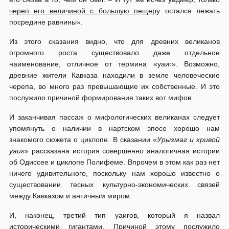
череп его величиной с большую пещеру
остался лежать
посредине равнины».
Из этого сказания видно, что для древних великанов
огромного роста существовало даже отдельное
наименование, отличное от термина «уаиг». Возможно,
древние жители Кавказа находили в земле человеческие
черепа, во много раз превышающие их собственные. И это
послужило причиной формирования таких вот мифов.
И заканчивая пассаж о мифологических великанах следует
упомянуть о наличии в нартском эпосе хорошо нам
знакомого сюжета о циклопе. В сказании «
Урызмаг и кривой
уаиг
» рассказана история совершенно аналогичная истории
об Одиссее и циклопе Полифеме. Впрочем в этом как раз нет
ничего удивительного, поскольку нам хорошо известно о
существовании тесных культурно-экономических связей
между Кавказом и античным миром.
И, наконец, третий тип уаигов, который я назвал
историческими гигантами. Причиной этому послужило