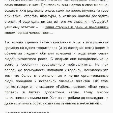
сама явилась к ним. Пригласили они нартов в свое жилище,
усадили их в ряд возле очага, сами же переглянулись, и трое
принялись строгать шампуры, а четверо начали разводить
огонь». И еще одна цитата из того же сказания: «А другой
уаиг ему ответил: – …
Наши старшие и раньше лакомились
мясом горных человечков»…
Т.е. можно сделать такое заключение: еще в исторические
времена на одних территориях (и на соседних тоже) рядом с
обычными людьми обитали племена и отдельные семьи
людей гигантского роста. С людьми они находились чаще
всего в состоянии вооруженного нейтралитета. Но при
первой же возможности нападали и грабили. Кончилось это
тем, что более многочисленные и лучше организованные
люди победили и истребили племена гигантов. Об этом
прямо говорится в сказании «Гибель нартов»: «Всю жизнь
провели в битвах доблестные нарты. Силу многих
насильников сломили они.
Уаигов истребили до последнего
и
даже вступили в борьбу с духами земными и небесными».