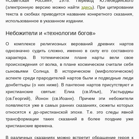
«Советская Россия», 1978. Перевод Ю.Лебединского
(электронную версию можно найти
здесь
). При цитировании
текста в скобках приводится название конкретного сказания,
использованное в указанном издании.
Небожители и «технологии богов»
О комплексе религиозных верований древних нартов
однозначно судить сложно, именно в силу его составного
характера. В тотемическом плане нарты вели свое
происхождения от волка, в плане космическом считали себя
сыновьями Солнца. В историческом (мифологическом)
аспекте среди прародителей нартов были и подводные люди
донбеттыры (о них ниже). В пантеоне нартов присутствуют и
христианские святые: Елиа (св.Илья), Уастырджы
(св.Георгий), Йонон (св.Иоанн). Причем эти небожители
появляются уже в самых ранних сказаниях, сюжеты которых
относятся к до-христианской эпохе. Т.е. это следы явной
трансформации таких сказаний в более поздние уже
христианские времена.
В различных сказаниях можно встретит обращение героя к