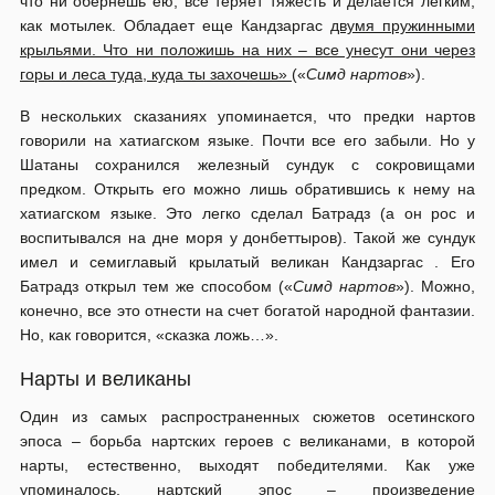
что ни обернешь ею, все теряет тяжесть и делается легким,
как мотылек. Обладает еще Кандзаргас
двумя пружинными
крыльями. Что ни положишь на них – все унесут они через
горы и леса туда, куда ты захочешь»
(«
Симд нартов
»).
В нескольких сказаниях упоминается, что предки нартов
говорили на хатиагском языке. Почти все его забыли. Но у
Шатаны сохранился железный сундук с сокровищами
предком. Открыть его можно лишь обратившись к нему на
хатиагском языке. Это легко сделал Батрадз (а он рос и
воспитывался на дне моря у донбеттыров). Такой же сундук
имел и семиглавый крылатый великан Кандзаргас . Его
Батрадз открыл тем же способом («
Симд нартов
»). Можно,
конечно, все это отнести на счет богатой народной фантазии.
Но, как говорится, «сказка ложь…».
Нарты и великаны
Один из самых распространенных сюжетов осетинского
эпоса – борьба нартских героев с великанами, в которой
нарты, естественно, выходят победителями. Как уже
упоминалось, нартский эпос – произведение