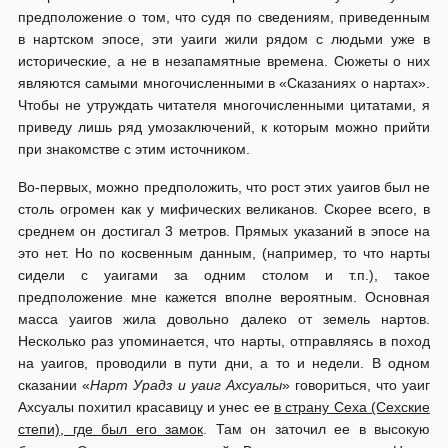
предположение о том, что судя по сведениям, приведенным
в нартском эпосе, эти уаиги жили рядом с людьми уже в
исторические, а не в незапамятные времена. Сюжеты о них
являются самыми многочисленными в «Сказаниях о нартах».
Чтобы не утруждать читателя многочисленными цитатами, я
приведу лишь ряд умозаключений, к которым можно прийти
при знакомстве с этим источником.
Во-первых, можно предположить, что рост этих уаигов был не
столь огромен как у мифических великанов. Скорее всего, в
среднем он достигал 3 метров. Прямых указаний в эпосе на
это нет. Но по косвенным данным, (например, то что нарты
сидели с уаигами за одним столом и т.п.), такое
предположение мне кажется вполне вероятным. Основная
масса уаигов жила довольно далеко от земель нартов.
Несколько раз упоминается, что нарты, отправляясь в поход
на уаигов, проводили в пути дни, а то и недели. В одном
сказании «
Нарт Урадз и уаиг Ахсуалы
» говориться, что уаиг
Ахсуалы похитил красавицу и унес ее
в страну Сеха (Сехские
степи), где был его замок
. Там он заточил ее в высокую