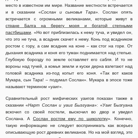
место в известном им мире. Название местности встречается
и в сказании «
Сослан и сыновья Тара
». Сослан опять
встречается с огромными великанами, которые живут в
стране Балга на берегу моря и богатой степными
пастбищами
. «Но вот приблизилась к нему туча, и увидел он,
что это не туча, а всадник скачет к нему. Конь под всадником
ростом с гору, а сам всадник на коне – как стог на горе. От
дыхания всадника и коня его туман поднимается над степью.
Глубокую борозду по земле оставляет его сабля. И то не
вороны над тучей, а комья земли и куски дерна взлетают над
головой всадника из-под копыт его коня. «Так вот каков
Мукара, сын Тара! – подумал Сослан». Мукара в эпосе тоже
называют термином «уаиг».
Сравнительный рост мифических уаигов показан также в
сказании «
Нарт Сослан и уаиг Бызгуана
»: «Уаиг Бызгуана
вскочил со своей постели, выскочил во двор и увидел
Сослана. А
Сослан ростом ему по щиколотку
». Конечно,
такую информацию не следует воспринимать как всерьез
описывающую рост древних великанов. Но на мой взгляд, это