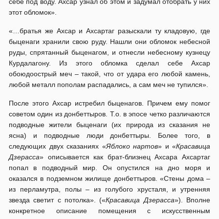
себе под воду. Ахсар узнал об этом и задумал отобрать у них
этот обломок».
«…братья же Ахсар и Ахсартаг разыскали ту кладовую, где
быценаги хранили свою руду. Нашли они обломок небесной
руды, спрятанный быценагом, и отнесли небесному кузнецу
Курдалагону. Из этого обломка сделал себе Ахсар
обоюдоострый меч – такой, что от удара его любой камень,
любой металл пополам распадались, а сам меч не тупился».
После этого Ахсар истребил быценагов. Причем ему помог
советом один из донбеттыров. Т.о. в эпосе четко различаются
подводные жители быценаги (их природа из сказания не
ясна) и подводные люди донбеттыры. Более того, в
следующих двух сказаниях «
Яблоко нартов
» и «
Красавица
Дзерасса
» описывается как брат-близнец Ахсара Ахсартаг
попал в подводный мир. Он опустился на дно моря и
оказался в подземном жилище донбеттыров. «Стены дома –
из перламутра, полы – из голубого хрусталя, и утренняя
звезда светит с потолка». («
Красавица Дзерасса
»). Вполне
конкретное описание помещения с искусственным