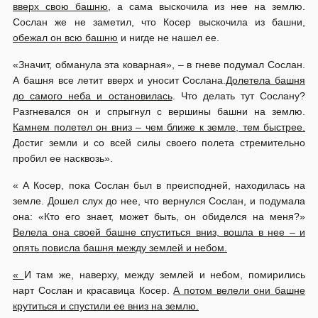
вверх свою башню
, а сама выскочила из нее на землю.
Сослан же не заметил, что Косер выскочила из башни,
обежал он всю башню
и нигде не нашел ее.
«Значит, обманула эта коварная», – в гневе подумал Сослан.
А башня все летит вверх и уносит Сослана.
Долетела башня
до самого неба и остановилась
. Что делать тут Сослану?
Разгневался он и спрыгнул с вершины башни на землю.
Камнем полетел он вниз – чем ближе к земле, тем быстрее.
Достиг земли и со всей силы своего полета стремительно
пробил ее насквозь».
« А Косер, пока Сослан был в преисподней, находилась на
земле. Дошел слух до нее, что вернулся Сослан, и подумала
она: «Кто его знает, может быть, он обиделся на меня?»
Велела она своей башне спуститься вниз, вошла в нее – и
опять повисла башня между землей и небом.
«
И там же, наверху, между землей и небом, помирились
нарт Сослан и красавица Косер.
А потом велели они башне
крутиться и спустили ее вниз на землю.