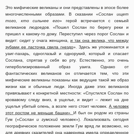
Это мифические великаны и они представлены в эпосе более
многочисленными образами. В сказании «
Сослан ищет
того, кто сильнее его
» герой встречается с семьей
великанов людоедов. «Пошел Сослан по берегу реки и
пришел к какому-то дому. Переступил через порог Сослан и
видит: сидит у очага женщина,
и так она велика, что между
зубами ее ласточка свила гнездо
». Здесь же упоминается и
уаиг-пахарь, одноглазый и однорукий, который и спасает
Сослана, спрятав у себя во рту. Естественно, это очень
гиперболизированный образ уаига. Однако от
фантастических великанов он отличается тем, что эти
мифические великаны показаны как ведущие такой же образ
жизни как и обычные люди. Иногда даже этих великанов
привязывают к конкретной местности: «Спустился Сослан по
кровавому следу вниз, в ущелье, и видит – лежит на дне
ущелья убитый олень, а возле него стоит человек.
А человек
этот ростом не меньше башни».
И был он родом из страны
Гум («
Сослан и гумский человек
»). Локализовать сегодня
географическое положение земли Гум вряд ли возможно, но
для древних сказителей она наверняка имела определенное