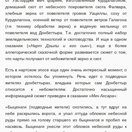
от Уастырджи меч фаринк, изготовленный Курдалагоном,
домашний скот от небесного покровителя скота Фалвара,
хлебные зерна от повелителя громов Уациллы, соху от
Курдалагона, осенний ветер от повелителя ветров Галагона
(т.е. технику обработки зерна) и водяную мельницу от
повелителя вод Донбеттыра. Т.е. достаточно полный набор
земледельческих технологий и скотоводства. И еще в одном
сказании («
Нарт Дзылы и его сын
»), еще в более
аллегорической сказочной форме развивается сюжет о том,
что нарты получают от небожителей зерно и скот.
Есть в нартском эпосе еще один очень интересный момент, о
котором хотелось бы упомянуть. Речь идет о подводных
жителях донбеттырах, владыка которых сам Донбеттыр
относится к небожителям. Достаточно насыщенный
информацией сюжет приведен в сказании «
Меч Ахсара
»:
«Быценаги (подводные жители) охотились, а тут вдруг на
небе раскрылись ворота, и упал оттуда обломок небесной
руды прямо на голову старшего из быценагов и пробил ее
насквозь. Быценаги унесли этот обломок небесной руды к