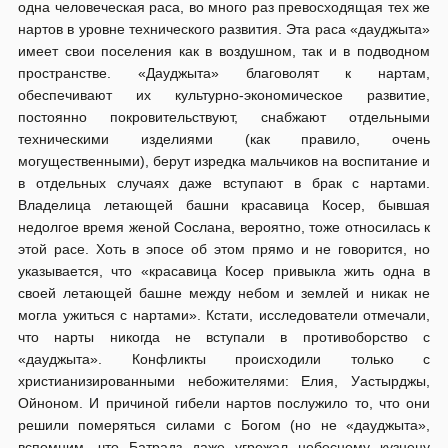
одна человеческая раса, во много раз превосходящая тех же
нартов в уровне технического развития. Эта раса «дауджыта»
имеет свои поселения как в воздушном, так и в подводном
пространстве. «Дауджыта» благоволят к нартам,
обеспечивают их культурно-экономическое развитие,
постоянно покровительствуют, снабжают отдельными
техническими изделиями (как правило, очень
могущественными), берут изредка мальчиков на воспитание и
в отдельных случаях даже вступают в брак с нартами.
Владелица летающей башни красавица Косер, бывшая
недолгое время женой Сослана, вероятно, тоже относилась к
этой расе. Хоть в эпосе об этом прямо и не говорится, но
указывается, что «красавица Косер привыкла жить одна в
своей летающей башне между небом и землей и никак не
могла ужиться с нартами». Кстати, исследователи отмечали,
что нарты никогда не вступали в противоборство с
«дауджыта». Конфликты происходили только с
христианизированными небожителями: Елия, Уастырджы,
Ойноном. И причиной гибели нартов послужило то, что они
решили померяться силами с Богом (но не «дауджыта»,
вспомним, что Батрадз даже угрожал небесному кузнецу