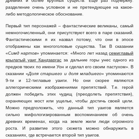
древних и более крупных существ. Еще раз подчеркну:
разделение очень условное и не претендующее на какое-
либо методологическое обоснование.
Первый тип персонажей – фантастические великаны, самый
немногочисленный, они присутствуют всего в паре сказаний.
Фантастическими я их назвал потому, что они в эпосе
отображены как многоголовые существа. Так В сказании
«
Симд нартов
» упоминается: «Много лет назад
семиглавый
крылатый уаиг Кандзаргас
за дальние горы унес одного из
предков твоих по имени Уон и сделал его своим пастухом». В
сказании «
Доля старшего и доля младшего
» упоминаются
9-ти и 12-тиглавые уаиги. Но они скорее являются
аллегорическими изображениями препятствий. Т.е. герой
должен победить этих чудищ (преодолеть препятствия),
охраняющих мост или ущелье, чтобы достичь своей цели.
Можно предположить, что данный тип уаигов является
сильно мифологизированным воспоминанием об очень
древних временах, когда на земле жили люди огромного
роста. И развитие этого сюжета можно обнаружить в
сказаниях, где встречается второй тип уаигов.