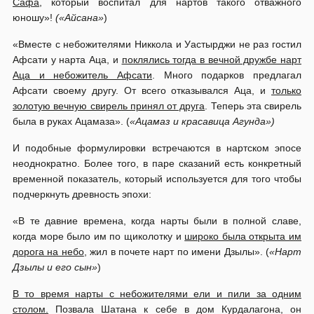
Сафа
, который воспитал для нартов такого отважного
юношу»!
(«Айсана»
)
«Вместе с небожителями Никкола и Уастырджи не раз гостил
Афсати у нарта Аца, и
поклялись тогда в вечной дружбе нарт
Аца и небожитель Афсати
. Много подарков предлагал
Афсати своему другу. От всего отказывался Аца, и
только
золотую вечную свирель принял от друга
. Теперь эта свирель
была в руках Ацамаза». (
«Ацамаз и красавица Агунда»)
И подобные формулировки встречаются в нартском эпосе
неоднократно. Более того, в паре сказаний есть конкретный
временной показатель, который используется для того чтобы
подчеркнуть древность эпохи:
«В те давние времена, когда нарты были в полной славе,
когда море было им по щиколотку и
широко была открыта им
дорога на небо
, жил в почете нарт по имени Дзылы». (
«Нарт
Дзылы и его сын»
)
В то время нарты с небожителями ели и пили за одним
столом.
Позвала Шатана к себе в дом Курдалагона, он