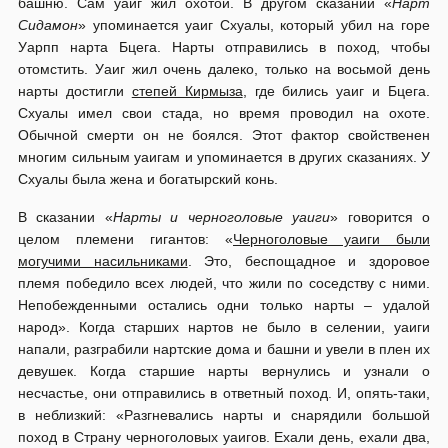
башню. Сам уаиг жил охотой. В другом сказании «
Нарт
Сидамон
» упоминается уаиг Схуалы, который убил на горе
Уарпп нарта Бцега. Нарты отправились в поход, чтобы
отомстить. Уаиг жил очень далеко, только на восьмой день
нарты достигли
степей Кирмыза
, где бились уаиг и Бцега.
Схуалы имел свои стада, но время проводил на охоте.
Обычной смерти он не боялся. Этот фактор свойственен
многим сильным уаигам и упоминается в других сказаниях. У
Схуалы была жена и богатырский конь.
В сказании «
Нарты и черноголовые уаиги
» говорится о
целом племени гигантов: «
Черноголовые уаиги были
могучими насильниками
. Это, беспощадное и здоровое
племя победило всех людей, что жили по соседству с ними.
Непобежденными остались одни только нарты – удалой
народ». Когда старших нартов не было в селении, уаиги
напали, разграбили нартские дома и башни и увели в плен их
девушек. Когда старшие нарты вернулись и узнали о
несчастье, они отправились в ответный поход. И, опять-таки,
в неблизкий: «Разгневались нарты и снарядили большой
поход в Страну черноголовых уаигов. Ехали день, ехали два,