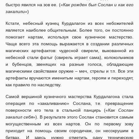
быстро явился на зов ее. (
«Как рожден был Сослан и как его
закалили»
)
Кстати, небесный кузнец Курдалагон из всех небожителей
является наиболее общительным. Более того, он постоянно
помогает нартам, используя свое кузнечное мастерство.
Чаще всего эта помощь выражается в создании различных
магических артефактов: чудесной свирели, выкованной из
небесной стали фатыг (свирель играет сама), колокольчиков
и бубенцов, звенящих на разные голоса, обладающие
магическими свойствами оружие – меч, стрелы и т.п. Все эти
артефакты вручаются именитым нартам, героям и переходят,
как правило по наследству.
Самой вершиной кузнечного мастерства Курдалагона стала
операция по «закаливанию» Сослана, т.е. превращение
поверхности его тела в стальной панцирь («
Как Сослан
закалил себя
»). В результате этого Сослан становится самым
могущественным из всех нартов. Он по первому зову
приходит на помощь своим сородичам, он несокрушим в
битвах. И здесь нужно отметить одну техническую