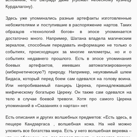
Курдалагону).
Здесь уже упоминались разные артефакты изготовленные
небожителями и поступившие в распоряжение нартов. Таких
образцов «технологий богов» в эпосе упоминается
достаточно много. Например, Шатана владела магическим
зеркалом, способным передавать информацию не только о
событиях, происходящих за многие километры, но и о
событиях недавнего прошлого. Есть в эпосе упоминания
боевых артефактов, имевших автоматизированную
(кибернетическую?) природу. Например, неуязвимый шлем
Бидаса, который перед боем сам одевался на голову воина.
Или непробиваемый панцирь Церека, принадлежавший
мифическому богатырю Цереку. Он также сам одевался на
тело в случае боевой тревоги. Хотя про самого Церека
упоминаний в «Сказаниях о нартах» нет.
Есть описания и других волшебных предметов: «Есть здесь, в
пещере Кандзаргаса , волшебная кожа. На ней можно
уложить все богатства мира. Есть у него волшебная веревка –