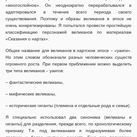
«многослойное». Он неоднократно перерабатывался и
адаптировался в течение всего периода своего
существования. Поэтому и образы великанов в эпосе не
очень конкретизированы. Я попытался провести простейшую
классификацию персонажей великанов по материалам
«Сказания о нартах».
Общее название для великанов в нартском эпосе – «уаиги».
Но этим словом обозначали разных человеческих существ
огромного роста. При первом приближении можно выделить
три типа великанов – уаигов:
– фантастические великаны,
– мифические великаны,
– исторические гиганты (племена и отдельные рода и семьи).
Я специально использовал два синонима (великаны и
гиганты) для разделения, прежде всего, по хронологическому
признаку. Т.е. под великанами я подразумеваю более