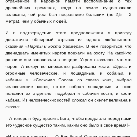
отраженное в народной памяти воспоминание о тех
древнейших временах, когда на земле существовали
великаны, чей рост был несравнимо большим (не 2,5 – 3
метра), чем у обычных людей.
И в подтверждение этого предположения я приведу
достаточно обширный отрывок из одного любопытного
сказания «
Нарты и кости Уадмера
». В нем говориться, что
двенадцать именитых нартов поехали на охоту. На какой-то
равнине они заночевали в пещере. Утром оказалось, что это
череп. А вокруг во множестве разбросаны кости. «Здесь и
огромные человеческие, и лошадиные, и собачьи, и
кабаньи…». «Соскочил Сослан со своего коня, выбрал
человеческие кости, потом собрал лошадиные и тоже
положил их отдельно, подобрал и собачьи кости, и кости
кабана. Из человеческих костей сложил он скелет великана и
сказал:
– А теперь я буду просить Бога, чтобы предстало перед нами
это чудесное существо таким, каким оно было в свое время!»
«И он стал просить: – О Бог богов! Оживи этого человека,