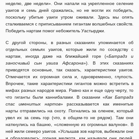
неделю, две недели». Они напали на укрепленное селение
уаигов и семь дней сражались, но не могли их победить,
поскольку убитые уаиги утром оживали. Здесь мы опять
сталкиваемся с приписыванием гигантам волшебных свойств.
Победить нартам помог небожитель Уастырджи.
С другой стороны, в разных сказаниях упоминается об
отдельных семьях уаигов, которые жили по соседству с
нартам, иногда даже на ближайшей горе («
Батрадз и
заносчивый сын уаига Афсарона
»). В этих сказаниях
приводятся основные, так сказать, характеристики уаигов.
Отмечается их огромная сила и, одновременно, глупость.
Впрочем, такие характеристики гигантов можно встретить в
мифах разных народов мира. Равно как и еще одну черту, то
что гиганты были каннибалами. В сказании «
Как Батрадз
спас именитых нартов
» рассказывается как именитые
нарты отправились на охоту. Погнались за оленем, который
увел их за семь гор (что, в общем-то не рядом). Там они
наткнулись на башню, «сложенную из огромных валунов». В
ней жили семеро уаигов. «Услышав зов нартов, выбежали они
и обрадовались:
горная мелкота, как называли они людей,