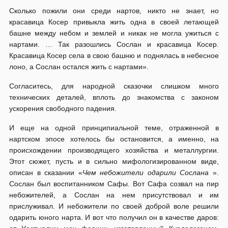
Сколько пожили они среди нартов, никто не знает, но
красавица Косер привыкла жить одна в своей летающей
башне между небом и землей и никак не могла ужиться с
нартами. … Так разошлись Сослан и красавица Косер.
Красавица Косер села в свою башню и поднялась в небесное
лоно, а Сослан остался жить с нартами».
Согласитесь, для народной сказочки слишком много
технических деталей, вплоть до знакомства с законом
ускорения свободного падения.
И еще на одной принципиальной теме, отраженной в
нартском эпосе хотелось бы остановится, а именно, на
происхождении производящего хозяйства и металлургии.
Этот сюжет, пусть и в сильно мифологизированном виде,
описан в сказании «
Чем небожители одарили Сослана
».
Сослан был воспитанником Сафы. Вот Сафа созвал на пир
небожителей, а Сослан на нем присутствовал и им
прислуживал. И небожители по своей доброй воле решили
одарить юного нарта. И вот что получил он в качестве даров: