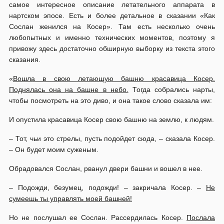
самое интересное описание летательного аппарата в
нартском эпосе. Есть и более детальное в сказании «Как
Сослан женился на Косер». Там есть несколько очень
любопытных и именно технических моментов, поэтому я
привожу здесь достаточно обширную выборку из текста этого
сказания.
«
Вошла в свою летающую башню красавица Косер.
Поднялась она на башне в небо.
Тогда собрались нарты,
чтобы посмотреть на это диво, и она такое слово сказала им:
И опустила красавица Косер свою башню на землю, к людям.
– Тот, чьи это стрелы, пусть подойдет сюда, – сказала Косер.
– Он будет моим суженым.
Обрадовался Сослан, рванул двери башни и вошел в нее.
– Подожди, безумец, подожди! – закричала Косер. –
Не
сумеешь ты управлять моей башней!
Но не послушал ее Сослан. Рассердилась Косер.
Послала