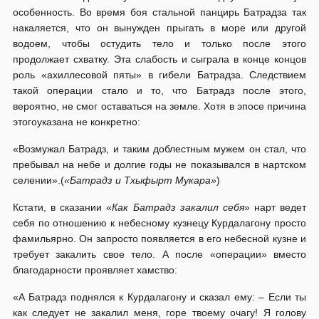
особенность. Во время боя стальной панцирь Батрадза так
накаляется, что он вынужден прыгать в море или другой
водоем, чтобы остудить тело и только после этого
продолжает схватку. Эта слабость и сыграла в конце концов
роль «ахиллесовой пяты» в гибели Батрадза. Следствием
такой операции стало и то, что Батрадз после этого,
вероятно, не смог оставаться на земле. Хотя в эпосе причина
этогоуказана не конкретно:
«Возмужал Батрадз, и таким доблестным мужем он стал, что
пребывал на небе и долгие годы не показывался в нартском
селении».(
«Батрадз и Тхыфырт Мукара»
)
Кстати, в сказании «
Как Батрадз закалил себя
» нарт ведет
себя по отношению к небесному кузнецу Курдалагону просто
фамильярно. Он запросто появляется в его небесной кузне и
требует закалить свое тело. А после «операции» вместо
благодарности проявляет хамство:
«А Батрадз поднялся к Курдалагону и сказал ему: – Если ты
как следует не закалил меня, горе твоему очагу! Я голову