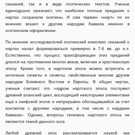
сказаний, так и в виде поэтических текстов. Ученые
единодушно признают, что наиболее полные предания о
нартах сохранили осетины. И сам термин «нарт» по их
мнению вошел к другим народам Кавказа именно в
осетинском оформлении.
По мнению исследователей осетинский комплекс сказаний о
нартах начал формироваться примерно в 7-6 вв. до н.э.
Естественно, что процесс трансформации этих преданий
длился на протяжении многих веков, включая и христианскую
эпоху. Кроме того, в нартском эпосе можно встретить и
античные сюжеты и сюжеты, свойственные многим другим
народам Ближнего Востока и Европы. В общих чертах,
ученые считают, что «ядром нартского эпоса послужил
древний аланский цикл, восходящий некоторыми элементами
еще к скифской эпохе и непрерывно обогащавшийся за счет
контактов с другими народами, в том числе с нардами
Кавказа». Однако, вопросы генезиса нартского эпоса не
являются темой данного эссе.
Любой древний эпос рассматривается наукой как