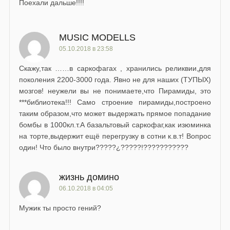
Поехали дальше!!!!
MUSIC MODELLS
05.10.2018 в 23:58
Скажу,так ……в саркофагах , хранились реликвии,для
поколения 2200-3000 года. Явно не для наших (ТУПЫХ)
мозгов! неужели вы не понимаете,что Пирамиды, это
***библиотека!!! Само строение пирамиды,построено
таким образом,что может выдержать прямое попадание
бомбы в 1000кл.т.А базальтовый саркофаг,как изюминка
на торте,выдержит ещё перегрузку в сотни к.в.т! Вопрос
один! Что было внутри?????¿?????!???????????
жизнь домино
06.10.2018 в 04:05
Мужик ты просто гений?