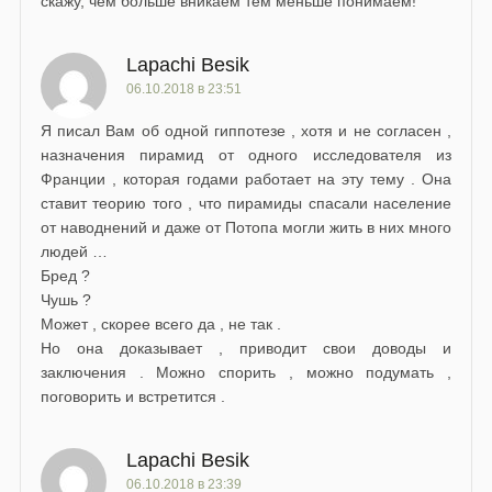
скажу, чем больше вникаем тем меньше понимаем!
Lapachi Besik
06.10.2018 в 23:51
Я писал Вам об одной гиппотезе , хотя и не согласен ,
назначения пирамид от одного исследователя из
Франции , которая годами работает на эту тему . Она
ставит теорию того , что пирамиды спасали население
от наводнений и даже от Потопа могли жить в них много
людей …
Бред ?
Чушь ?
Может , скорее всего да , не так .
Но она доказывает , приводит свои доводы и
заключения . Можно спорить , можно подумать ,
поговорить и встретится .
Lapachi Besik
06.10.2018 в 23:39