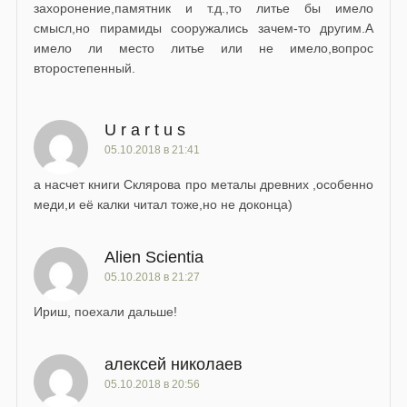
захоронение,памятник и т.д.,то литье бы имело
смысл,но пирамиды сооружались зачем-то другим.А
имело ли место литье или не имело,вопрос
второстепенный.
U r a r t u s
05.10.2018 в 21:41
а насчет книги Склярова про металы древних ,особенно
меди,и её калки читал тоже,но не доконца)
Alien Scientia
05.10.2018 в 21:27
Ириш, поехали дальше!
алексей николаев
05.10.2018 в 20:56