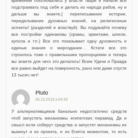
временем обосновались у власти твари и начали все
подстраивать под себя и делать из народа рабов, ну и
дальше вы знаете,( переписывание истории,
переделывание духовных знаний, на религиозные
аспекты! (разделяй и властвуй). Вы подумайте почему
все постройки одинаковы (храмы, эрмитажи, шпили,
купола и т.п.) Все это показывает одну духовность и
единые знания о мироздании… Кстати все это
строилось тоже с правильными пропорциями и теперь
вы знаете для чего это делалось! Всем Удачи и Правда
все равно выйдет на поверхность, рано или даже спустя
13 тысяч лет!
Pluto
06.10.2018 в 04:40
У альтернативщиков банально недостаточно средств
чтоб запустить механизмы египетских пирамид. Да и
смысл если соберут средства и запустят механизмы их
выкинут и из проекта, и из Египта моментом, то есть