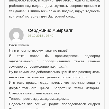
интересно вовсе, и именно “для этого люди стараются,
работают над видеорядом, звуковым сопровождением и
так далее”. Отпишитесь пока не поздно, вдруг “годность
контента” потеряет для Вас всякий смысл…
Серджинио Абырвалг
06.10.2018 в 06:42
Вася Пупкин
Ну и в чем по твоему чувак не прав?
Я тоже хотел бы просматривать видеоряд
одновременно с прослушиванием текста (только
звуковое сопровождение нах нах…).
Ну не камильфо действительно целый час разглядывать
некую как бы очкастую училку в школе почти что…
И я тоже пришел сюда, потому что прежние вещи из
документального цикла “Запретные темы истории”
Склярова мне очень нравились.
Теперь просто ждем…ждем…ждем…
Надеемся что все же “родят” последователи Андрея