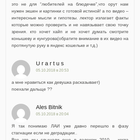
это не для “любителей на блюдечке”,что орут нам
нужен экшен и картинки с готовой истиной! а по видео –
интересные мысли и гипотезы. лектор излагает факты
которые можно проверить и не навязывает свою точку
зрения. кто хочет хайп и не хочет думать смотрите
конышеву и кунгурова(обратите внимание в их видео на
протянутую руку в яндекс кошельке и т.д.)
U r a r t u s
05.10.2018 в 20:53
а мне нравиться как девушка расказывает)
поехали дальще ??
Ales Bitnik
05.10.2018 в 20:04
Я так понимаю ЛАИ уже давно перешло в фазу
стагнации если не деградации..
Все это мы слышали еще в далеком 2010 – когда