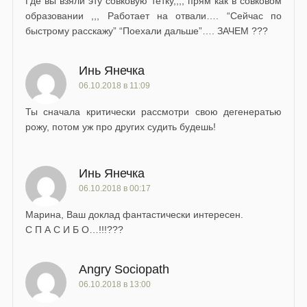
Где вы взяли эту совковую тётку,,,, прям как в совковом
образовании ,,, Работает на отвали…. “Сейчас по
быстрому расскажу” “Поехали дальше”…. ЗАЧЕМ ???
Инь Янечка
06.10.2018 в 11:09
Ты сначала критически рассмотри свою дегенератью
рожу, потом уж про других судить будешь!
Инь Янечка
06.10.2018 в 00:17
Марина, Ваш доклад фантастически интересен.
С П А С И Б О…!!!???
Angry Sociopath
06.10.2018 в 13:00