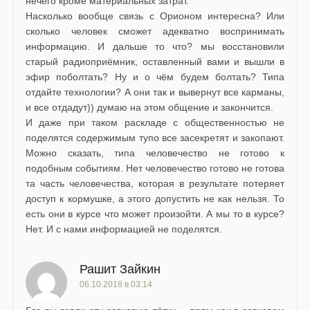
нечего кроме материальных затрат.
Насколько вообще связь с Орионом интересна? Или
сколько человек сможет адекватно воспринимать
информацию. И дальше то что? мы восстановили
старый радиоприёмник, оставленный вами и вышли в
эфир поболтать? Ну и о чём будем болтать? Типа
отдайте технологии? А они так и вывернут все карманы,
и все отдадут)) думаю на этом общение и закончится.
И даже при таком раскладе с общественностью не
поделятся содержимым тупо все засекретят и закопают.
Можно сказать, типа человечество не готово к
подобным событиям. Нет человечество готово не готова
та часть человечества, которая в результате потеряет
доступ к кормушке, а этого допустить не как нельзя. То
есть они в курсе что может произойти. А мы то в курсе?
Нет. И с нами информацией не поделятся.
Рашит Зайкин
06.10.2018 в 03:14