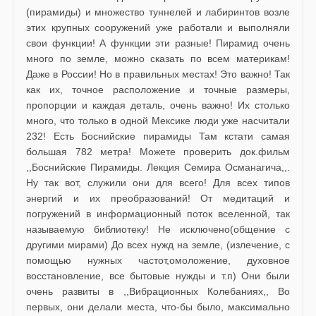
(пирамиды) и множество туннелей и лабиринтов возле
этих крупных сооружений уже работали и выполняли
свои функции! А функции эти разные! Пирамид очень
много по земле, можно сказать по всем материкам!
Даже в России! Но в правильных местах! Это важно! Так
как их, точное расположение и точные размеры,
пропорции и каждая деталь, очень важно! Их столько
много, что только в одной Мексике люди уже насчитали
232! Есть Боснийские пирамиды Там кстати самая
большая 782 метра! Можете проверить док.фильм
,,Боснийские Пирамиды. Лекция Семира Османагича,,.
Ну так вот, служили они для всего! Для всех типов
энергий и их преобразований! От медитаций и
погружений в информационный поток вселенной, так
называемую библиотеку! Не исключено(общение с
другими мирами) До всех нужд на земле, (излечение, с
помощью нужных частот,омоложение, духовное
восстановление, все бытовые нужды и т.п) Они были
очень развиты в ,,Вибрационных Колебаниях,, Во
первых, они делали места, что-бы было, максимально