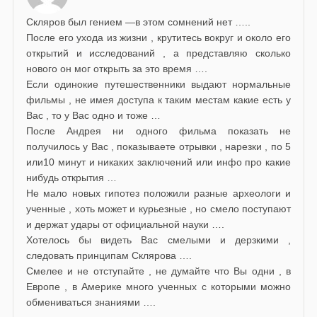
Скляров был гением —в этом сомнений нет …..
После его ухода из жизни , крутитесь вокруг и около его
открытий и исследований , а представляю сколько
нового он мог открыть за это время ….
Если одинокие путешественники выдают нормальные
фильмы , не имея доступа к таким местам какие есть у
Вас , то у Вас одно и тоже …
После Андрея ни одного фильма показать не
получилось у Вас , показываете отрывки , нарезки , по 5
или10 минут и никаких заключений или инфо про какие
нибудь открытия …
Не мало новых гипотез положили разные археологи и
ученные , хоть может и курьезные , но смело поступают
и держат удары от официальной науки ….
Хотелось бы видеть Вас смелыми и дерзкими ,
следовать принципам Склярова ….
Смелее и не отступайте , не думайте что Вы одни , в
Европе , в Америке много ученных с которыми можно
обмениваться знаниями ….