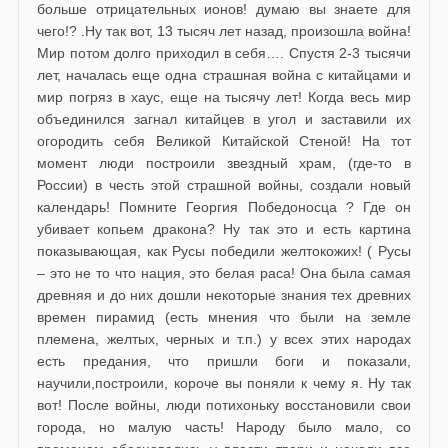
больше отрицательных ионов! думаю вы знаете для
чего!? .Ну так вот, 13 тысяч лет назад, произошла война!
Мир потом долго приходил в себя…. Спустя 2-3 тысячи
лет, началась еще одна страшная война с китайцами и
мир погряз в хаус, еще на тысячу лет! Когда весь мир
объединился загнал китайцев в угол и заставили их
огородить себя Великой Китайской Стеной! На тот
момент люди построили звездный храм, (где-то в
России) в честь этой страшной войны, создали новый
календарь! Помните Георгия Победоносца ? Где он
убивает копьем дракона? Ну так это и есть картина
показывающая, как Русы победили желтокожих! ( Русы
– это не то что нация, это белая раса! Она была самая
древняя и до них дошли некоторые знания тех древних
времен пирамид (есть мнения что были на земле
племена, желтых, черных и т.п.) у всех этих народах
есть предания, что пришли боги и показали,
научили,построили, короче вы поняли к чему я. Ну так
вот! После войны, люди потихоньку восстановили свои
города, но малую часть! Народу было мало, со