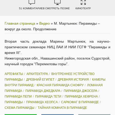
51 КОММЕНТАРИЕВ
СМОТРЕТЬ ПОЗЖЕ
КИНОТЕАТР
Главная страница
»
Видео
»
М. Мартынюк: Пирамиды –
вокруг да около. Продолжение
Вторая часть доклада Марины Мартынюк, на научно-
практическом семинаре НИЦ ЛАИ И НИИ ГСГФ “Пирамиды и
время III”.
Нижегородская обл., Навашинский район, поселок Судострой,
научный городок “Перемиловы горы”.
АРТЕФАКТЫ
АРХИТЕКТУРА
ВНУТРЕННЕЕ УСТРОЙСТВО
ПИРАМИДЫ
ДРЕВНИЙ ЕГИПЕТ
ДРЕВНЯЯ ИСТОРИЯ
КАМЕРЫ
ВНУТРИ ПИРАМИД
КРАСНАЯ ПИРАМИДА СНОФРУ
ЛОМАНАЯ
ПИРАМИДА
ПИРАМИДА ДЖЕДКАРА
ПИРАМИДА ДЖОСЕРА
ПИРАМИДА ПЕПИ
ПИРАМИДА ТЕТИ
ПИРАМИДА ХЕФРЕНА
ПИРАМИДЫ
ПРИАМИДА ХЕОПСА
САРКОФАГ В ПИРАМИДЕ
СХЕМА ПИРАМИДЫ
ТАЙНАЯ КОМНАТА В ПИРАМИДЕ