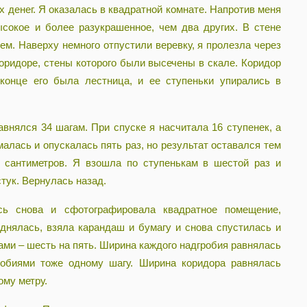
 денег. Я оказалась в квадратной комнате. Напротив меня
сокое и более разукрашенное, чем два других. В стене
м. Наверху немного отпустили веревку, я пролезла через
коридоре, стены которого были высечены в скале. Коридор
конце его была лестница, и ее ступеньки упирались в
авнялся 34 шагам. При спуске я насчитала 16 ступенек, а
алась и опускалась пять раз, но результат оставался тем
 сантиметров. Я взошла по ступенькам в шестой раз и
стук. Вернулась назад.
сь снова и сфотографировала квадратное помещение,
однялась, взяла карандаш и бумагу и снова спустилась и
ами – шесть на пять. Ширина каждого надгробия равнялась
робиями тоже одному шагу. Ширина коридора равнялась
ому метру.