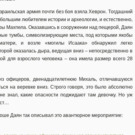
зраильская армия почти без боя взяла Хеврон. Тогдашний
ольшим любителем истории и археологии, и естественно,
щеры Махпела. Оказавшись в сооружении над пещерой, Даян
ные тумбы, символизирующие места, под которыми якобы
матери, и возле «могилы Исаака» обнаружил легко
торой оказалась дыра, ведущая вниз – непосредственно в
ой для взрослого человека – она имела размер всего 28
из офицеров, двенадцатилетнюю Михаль, отличавшуюся
ься на веревке вниз. Строго говоря, это было абсолютно
 не знал, какие опасности поджидают там девочку. Но уж
ест…
Моше Даян так описывал это авантюрное мероприятие: