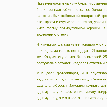
Приземлилась я на кучу бумаг и бумажных
были три надгробия – среднее более вы
напротив был небольшой квадратный прое
этот проем и очутилась в низком, узком 
имел форму прямоугольной коробки. В 
заделанную стенку…
Я измерила шагами узкий коридор – он р
при подъеме только пятнадцать. Я подним
же. Каждая ступенька была высотой 25
постучала в потолок. Раздался ответный 
Мне дали фотоаппарат, и я спустила
надгробия, коридор и лестницу. Снова п
сделала наброски. Измерила комнату шаг
одному шагу и расстояние между надг
одному шагу, а его высота – примерно одн