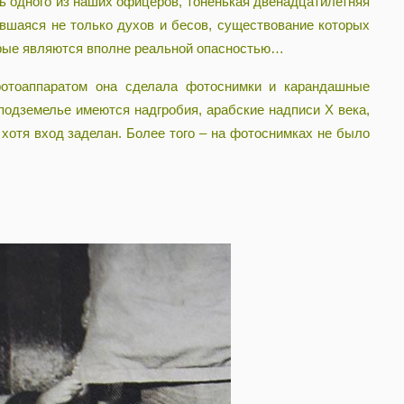
ь одного из наших офицеров, тоненькая двенадцатилетняя
явшаяся не только духов и бесов, существование которых
торые являются вполне реальной опасностью…
отоаппаратом она сделала фотоснимки и карандашные
 подземелье имеются надгробия, арабские надписи Х века,
 хотя вход заделан. Более того – на фотоснимках не было