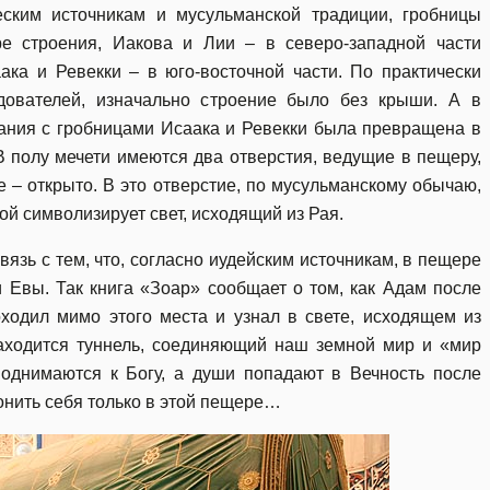
еским источникам и мусульманской традиции, гробницы
 строения, Иакова и Лии – в северо-западной части
аака и Ревекки – в юго-восточной части. По практически
ователей, изначально строение было без крыши. А в
дания с гробницами Исаака и Ревекки была превращена в
В полу мечети имеются два отверстия, ведущие в пещеру,
 – открыто. В это отверстие, по мусульманскому обычаю,
ой символизирует свет, исходящий из Рая.
зь с тем, что, согласно иудейским источникам, в пещере
 Евы. Так книга «Зоар» сообщает о том, как Адам после
ходил мимо этого места и узнал в свете, исходящем из
находится туннель, соединяющий наш земной мир и «мир
поднимаются к Богу, а души попадают в Вечность после
онить себя только в этой пещере…