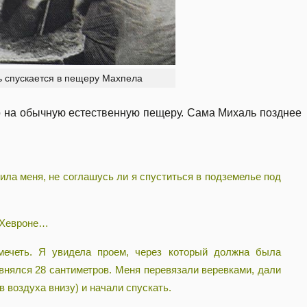
ь спускается в пещеру Махпела
ло на обычную естественную пещеру. Сама Михаль позднее
сила меня, не соглашусь ли я спуститься в подземелье под
 Хевроне…
четь. Я увидела проем, через который должна была
авнялся 28 сантиметров. Меня перевязали веревками, дали
 воздуха внизу) и начали спускать.