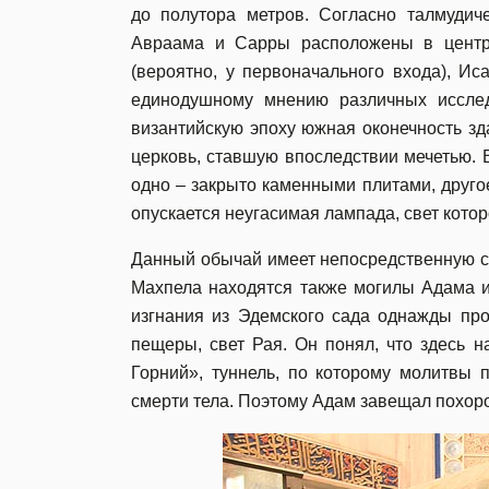
до полутора метров. Согласно талмудич
Авраама и Сарры расположены в центре
(вероятно, у первоначального входа), Ис
единодушному мнению различных исслед
византийскую эпоху южная оконечность з
церковь, ставшую впоследствии мечетью. 
одно – закрыто каменными плитами, другое
опускается неугасимая лампада, свет котор
Данный обычай имеет непосредственную свя
Махпела находятся также могилы Адама и
изгнания из Эдемского сада однажды про
пещеры, свет Рая. Он понял, что здесь 
Горний», туннель, по которому молитвы 
смерти тела. Поэтому Адам завещал похор