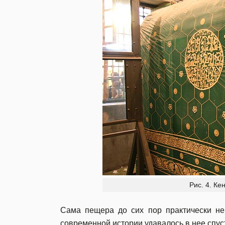
Рис. 4. К
Сама пещера до сих пор практически не
современной истории удавалось в нее спус