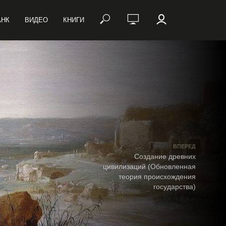
АНК
ВИДЕО
КНИГИ
ВПЕРЕД
Создание древних
цивилизаций (Обновленная
теория происхождения
государства)