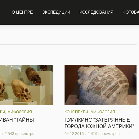
О ЦЕНТРЕ
ЭКСПЕДИЦИИ
ИССЛЕДОВАНИЯ
ФОТОБ
,
,
ТЫ
МИФОЛОГИЯ
КОНСПЕКТЫ
МИФОЛОГИЯ
ИВАН “ТАЙНЫ
Г.УИЛКИНС “ЗАТЕРЯННЫЕ
”
ГОРОДА ЮЖНОЙ АМЕРИКИ”
6
2 543 просмотров
04.12.2016
1 419 просмотров