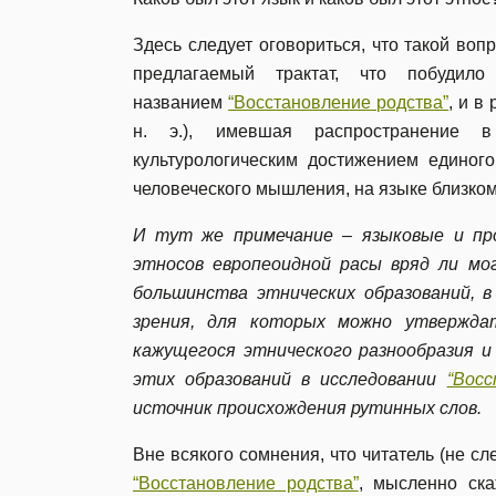
Здесь следует оговориться, что такой воп
предлагаемый трактат, что побудило
названием
“Восст
ановление
родства”
,
и в 
н. э.), имевшая распространение 
культурологическим достижением единого
человеческого мышления, на языке близком
И тут же примечание – языковые и пр
этносов европеоидной расы вряд ли м
большинства этнических образований, 
зрения, для которых можно утвержда
кажущегося этнического разнообразия и 
этих образований в исследовании
“Вос
источник происхождения рутинных слов.
Вне всякого сомнения, что читатель (не сл
“Восст
ановление
родства”
, мысленно ска