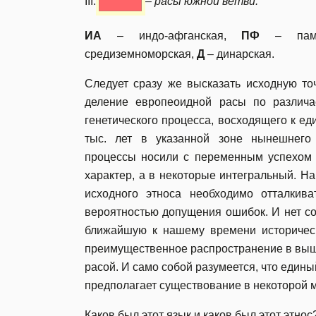
III.
–
расы южной ветви:
ИА
– индо-афганская,
ПФ
– памир
средиземноморская,
Д
– динарская.
Следует сразу же высказать исходную точ
деление европеоидной расы по различа
генетического процесса, восходящего к еди
тыс. лет в указанной зоне нынешнего
процессы носили с переменным успехом
характер, а в некоторые интегральный. На
исходного этноса необходимо отталкив
вероятностью допущения ошибок. И нет со
ближайшую к нашему времени историческ
преимущественное распространение в выш
расой. И само собой разумеется, что едины
предполагает существование в некоторой м
Каков был этот язык и каков был этот этнос