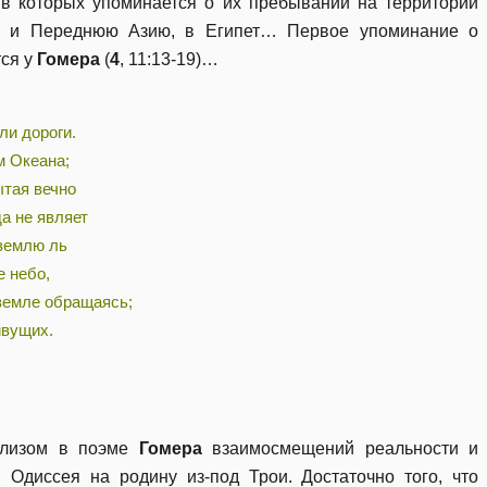
., в которых упоминается о их пребывании на территории
ую и Переднюю Азию, в Египет… Первое упоминание о
тся у
Гомера
(
4
, 11:13-19)…
ли дороги.
м Океана;
ытая вечно
а не являет
 землю ль
е небо,
 земле обращаясь;
ивущих.
ализом в поэме
Гомера
взаимосмещений реальности и
Одиссея на родину из-под Трои. Достаточно того, что