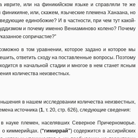
 иврите, или на финикийском языке и справляли те же
 финикияне, или, скажем, языческие племена Ханаана, но
ведующие единобожие? И в частности, при чем тут какой-
уддизмом и почему именно Вениаминово колено? Почему
указанное сопричастие?”
зможно в том уравнении, которое задано и которое мы
ешить, ответить сходу на поставленные вопросы. Поэтому
ходится в начальной стадии и многое в нем станет ясным
шения количества неизвестных.
еньшения в нашем исследовании количества неизвестных,
мена источника (
1
, т. 20, стр. 626), следующие сведения:
в науке племен, населявших Северное Причерноморье.
 о киммерийцах. (
“гимиррай”
) содержится в ассирийских