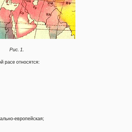
Рис. 1.
й расе относятся:
ально-европейская;