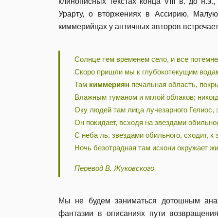
клинописных текстах конца VIII в. до н.э
Урарту, о вторжениях в Ассирию, Мал
киммерийцах у античных авторов встречае
Солнце тем временем село, и все потемне
Скоро пришли мы к глубокотекущим вода
Там
киммериян
печальная область, покр
Влажным туманом и мглой облаков; никогд
Оку людей там лица лучезарного Гелиос,
Он покидает, всходя на звездами обильно
С неба ль, звездами обильного, сходит, к
Ночь безотрадная там искони окружает ж
Перевод В. Жуковского
Мы не будем заниматься дотошным ан
фантазии в описаниях пути возвращения 