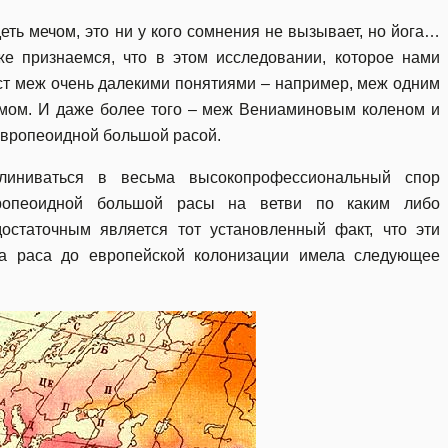
ть мечом, это ни у кого сомнения не вызывает, но йога…
 же признаемся, что в этом исследовании, которое нами
ст меж очень далекими понятиями – например, меж одним
змом. И даже более того – меж Вениаминовым коленом и
европеоидной большой расой.
иниваться в весьма высокопрофессиональный спор
вропеоидной большой расы на ветви по каким либо
остаточным является тот установленный факт, что эти
та раса до европейской колонизации имела следующее