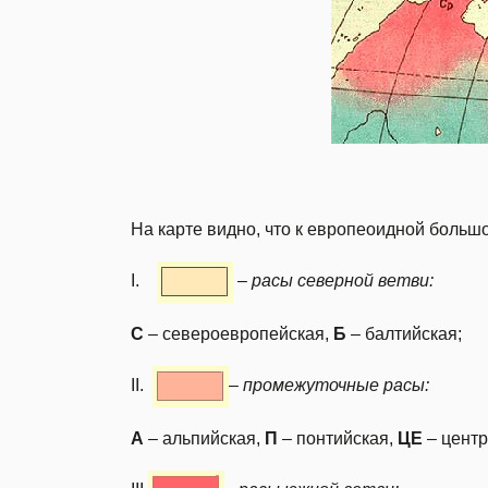
На карте видно, что к европеоидной большо
I.
–
расы северной ветви:
С
– североевропейская,
Б
– балтийская;
II.
–
промежуточные расы:
А
– альпийская,
П
– понтийская,
ЦЕ
– центр