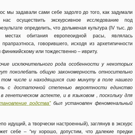
рос мы задавали сами себе задолго до того, как задумали
 нас осуществить экскурсивное исследование под
результате определить, что дольменая культура (IV тыс. до
в местах обитания европеоидной расы, являлась
 прапраэтноса, говорившего, исходя из архетипичности
 финикийскому или тождественно – ивриту.
очие исключительного рода особенности у некоторых
огут поколебать общую закономерность относительно
в том числе и находящихся сию минуту в поле нашего
ть с достаточной степенью вероятности единство
в генетическом аспекте, и в языковом , поскольку для
ст
ановление
родства”
был установлен феноменальный
епо идущий, а творчески настроенный), заглянув в экскурс
жет себе – “ну хорошо, допустим, что далекие предки