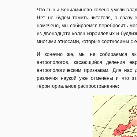
Что сыны Вениаминово колена умели владе
Нет, не будем томить читателя, а сразу
намечено, мы собираемся перебросить мо
из двенадцати колен израилевых и будди
многими этносами, которые соотносимы с 
И конечно же, мы не собираемся вкл
антропологов, касающийся деления е
антропологическим признакам. Для нас д
различия наукой уже отмечены и что э
территориальное распространение: