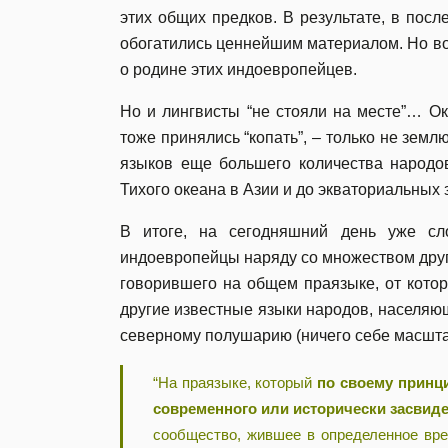
этих общих предков. В результате, в пос
обогатились ценнейшим материалом. Но во
о родине этих индоевропейцев.
Но и лингвисты “не стояли на месте”… О
тоже принялись “копать”, – только не земл
языков еще большего количества народо
Тихого океана в Азии и до экваториальных 
В итоге, на сегодняшний день уже сл
индоевропейцы наряду со множеством друг
говорившего на общем праязыке, от котор
другие известные языки народов, населяющи
северному полушарию (ничего себе масштаб
“На праязыке, который
по своему принц
современного или исторически засвид
сообщество, жившее в определенное вре