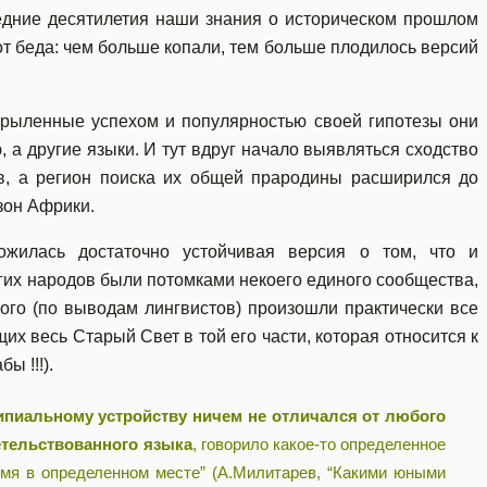
ледние десятилетия наши знания о историческом прошлом
т беда: чем больше копали, тем больше плодилось версий
крыленные успехом и популярностью своей гипотезы они
ю, а другие языки. И тут вдруг начало выявляться сходство
в, а регион поиска их общей прародины расширился до
зон Африки.
ожилась достаточно устойчивая версия о том, что и
их народов были потомками некоего единого сообщества,
ого (по выводам лингвистов) произошли практически все
х весь Старый Свет в той его части, которая относится к
ы !!!).
ипиальному устройству ничем не отличался от любого
етельствованного языка
, говорило какое-то определенное
мя в определенном месте” (А.Милитарев, “Какими юными