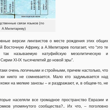
одственные связи языков (по
А.Милитареву)
вные версии лингвистов о месте рождения этих общих
й Восточную Африку, а А.Милитарев полагает, что “это те
и так называемую натуфийскую мезолитическую и
Сирии XI-IX тысячелетий до новой эры”.
аки очень логичными и стройными, причем настолько, что
ки никто не сомневается. Мало кто задумывается над
хожи на мелкие занозы – и раздражают, и, в общем-то, не
которые населяли все громадное пространство Евразии и
мков упомянутого сообщества?.. Их что, – поголовно