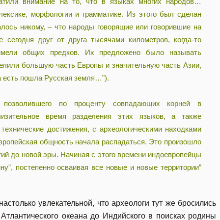
тили внимание на то, что в языках многих народов…
лексике, морфологии и грамматике. Из этого был сделан
алось никому, – что народы говорящие или говорившие на
 сегодня друг от друга тысячами километров, когда-то
 имели общих предков. Их предложено было называть
елили большую часть Европы и значительную часть Азии,
а есть пошла Русская земля…”).
и, позволившего по проценту совпадающих корней в
лизительное время разделения этих языков, а также
технические достижения, с археологическими находками
европейская общность начала распадаться. Это произошло
етий до новой эры. Начиная с этого времени индоевропейцы
ну”, постепенно осваивая все новые и новые территории”
астолько увлекательной, что археологи тут же бросились
 Атлантического океана до Индийского в поисках родины