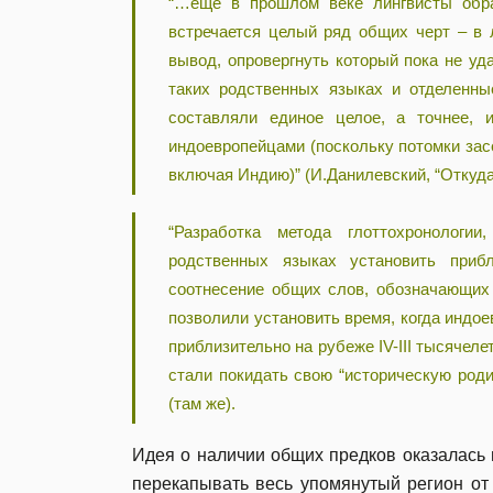
“…еще в прошлом веке лингвисты обра
встречается целый ряд общих черт – в 
вывод, опровергнуть который пока не уд
таких родственных языках и отделенные
составляли единое целое, а точнее,
индоевропейцами (поскольку потомки зас
включая Индию)” (И.Данилевский, “Откуд
“Разработка метода глоттохронологи
родственных языках установить приб
соотнесение общих слов, обозначающих 
позволили установить время, когда индо
приблизительно на рубеже IV-III тысячел
стали покидать свою “историческую роди
(там же).
Идея о наличии общих предков оказалась н
перекапывать весь упомянутый регион от