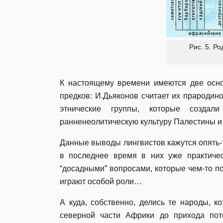
Рис. 5. Р
К настоящему времени имеются две осно
предков: И.Дьяконов считает их прародино
этнические группы, которые создал
ранненеолитическую культуру Палестины и 
Данные выводы лингвистов кажутся опять-т
в последнее время в них уже практичес
“досадными” вопросами, которые чем-то по
играют особой роли…
А куда, собственно, делись те народы, 
северной части Африки до прихода пото