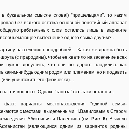
в буквальном смысле слова!) “пришельцами”, то каким
пропал без всякого остатка основной понятийный аппарат
 общеупотребительных слов остались лишь в варианте
е всеобъемлющее вытеснение одного языка другим?..
 картину расселения поподробней… Какая же должна быть
шрута (с прародины), чтобы ее хватило на заселение всех
и нужно допустить, что они по дороге плодились как
ть каким-нибудь одним родом или племенем, но и подавить
я (или уничтожить его физически)…
 на эти вопросы. Однако “заноза” все-таки остается…
 факт: варианты местонахождения “единой семьи-
есекаются с местами, выделенными Н.Вавиловым в Старом
 земледелия: Абиссиния и Палестина (см.
Рис. 6
). В число
 Афганистан (являющийся одним из вариантов родины