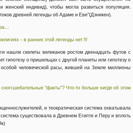
 женский индивид), чтобы могла развиться популяция.
токов древней легенды об Адаме и Еве”(Дэникен).
аза…
елигиях – в ранних этой легенды нет !!!
ги нашли скелеты великанов ростом двенадцать футов с
т гипотезу о пришельцах с другой планеты или гипотезу о
 особой человеческой расы, жившей на Земле миллионы
 сногсшибательные “факты”? Что-то больше нигде об этом
ященнослужителей, и теократическая система охватывала
 система существовала в Древнем Египте и Перу и вплоть
йк)