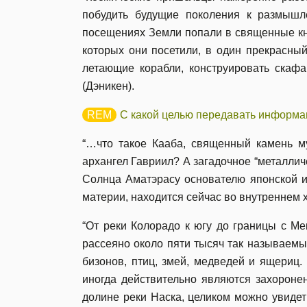
побудить будущие поколения к размышл
посещениях Земли попали в священные кни
которых они посетили, в один прекрасный
летающие корабли, конструировать скафа
(Дэникен).
С какой целью передавать информ
“…что такое Кааба, священный камень му
архангел Гавриил? А загадочное “металличе
Солнца Аматэрасу основателю японской и
материи, находится сейчас во внутреннем 
“От реки Колорадо к югу до границы с Ме
рассеяно около пяти тысяч так называем
бизонов, птиц, змей, медведей и ящериц.
иногда действительно являются захоронен
долине реки Наска, целиком можно увидеть