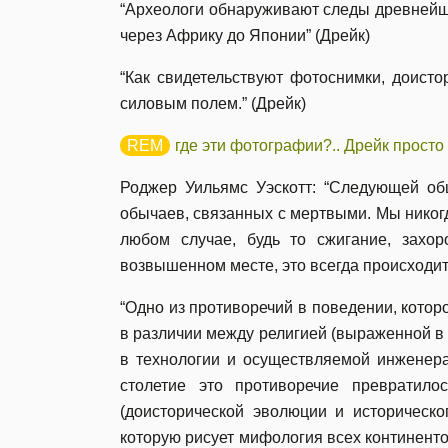
“Археологи обнаруживают следы древнейш
через Африку до Японии” (Дрейк)
“Как свидетельствуют фотоснимки, доист
силовым полем.” (Дрейк)
где эти фотографии?.. Дрейк просто
Роджер Уильямс Уэскотт: “Следующей об
обычаев, связанных с мертвыми. Мы никог
любом случае, будь то сжигание, захо
возвышенном месте, это всегда происходит
“Одно из противоречий в поведении, котор
в различии между религией (выраженной в
в технологии и осуществляемой инженера
столетие это противоречие превратил
(доисторической эволюции и историческо
которую рисует мифология всех континенто