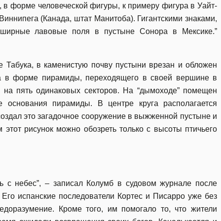
 в форме человеческой фигуры, к примеру фигура в Уайт-
Виннипега (Канада, штат Манитоба). Гигантскими знаками,
бширные лавовые поля в пустыне Сонора в Мексике.”
е Табука, в каменистую почву пустыни врезан и обложен
ка в форме пирамиды, переходящего в своей вершине в
 на пять одинаковых секторов. На “дымоходе” помещен
 основания пирамиды. В центре круга располагается
 создал это загадочное сооружение в выжженной пустыне и
м этот рисунок можно обозреть только с высоты птичьего
сь с небес”, – записал Колумб в судовом журнале после
 Его испанские последователи Кортес и Писарро уже без
едоразумение. Кроме того, им помогало то, что жители