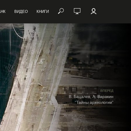
АНК
ВИДЕО
КНИГИ
ВПЕРЕД
В. Бацалев, А. Варакин
“Тайны археологии”