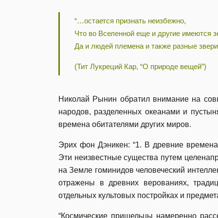
“…остается признать неизбежно,
Что во Вселенной еще и другие имеются з
Да и людей племена и также разные звери
(Тит Лукреций Кар, “О природе вещей”)
Николай Рынин обратил внимание на совп
народов, разделенных океанами и пустын
времена обитателями других миров.
Эрих фон Дэникен: “1. В древние времена
Эти неизвестные существа путем целенапр
на Земле гоминидов человеческий интелле
отражены в древних верованиях, традици
отдельных культовых постройках и предмета
“Космические пришельцы намеренно рассе