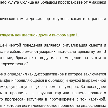
его культа Солнца на большом пространстве от Амазонки
орические камни до сих пор окружены каким-то странным
 кладезь неизвестной другим информации !..
щей чертой поведения является ритуализация смерти и
да не избавляемся от умерших чисто санитарным путем. В
ронение, бросание в воду или помещение на каком-то
 торжественно”.
ое я определил как диссоциативное и которое заключается
 мифе и проявляющейся в обрядах) и наукой (выраженной
ми), существует еще со времен шумеров. За последнее
ось в пропасть. … научная картина нашего прошлого
го прогресса) вступила в противоречие с той картиной,
в и которая делит человеческое прошлое на два основных