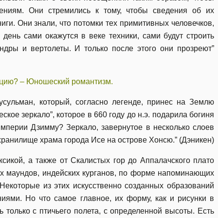
ениям. Они стремились к тому, чтобы сведения об их
ги. Они знали, что потомки тех примитивных человечков,
 день сами окажутся в веке техники, сами будут строить
ндры и вертолеты. И только после этого они прозреют”
ацию? – Юношеский романтизм.
сульман, который, согласно легенде, принес на Землю
ское зеркало”, которое в 660 году до н.э. подарила богиня
мперии Дзимму? Зеркало, завернутое в несколько слоев
хранилище храма города Исе на острове Хонсю.” (Дэникен)
ксикой, а также от Скалистых гор до Аппалачского плато
ых маундов, индейских курганов, по форме напоминающих
 Некоторые из этих искусственно созданных образований
иями. Но что самое главное, их форму, как и рисунки в
 только с птичьего полета, с определенной высоты. Есть