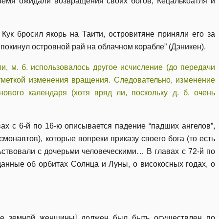
ремя ожидали возвращения своих богов, Кецалькоатля и
Кук бросил якорь на Таити, островитяне приняли его за
 покинул островной рай на облачном корабле” (Дэникен).
ли, м. б. использовалось другое исчисление (до передачи
отметкой изменения вращения. Следовательно, изменение
нового календаря (хотя вряд ли, поскольку д. б. очень
ах с 6-й по 16-ю описывается падение “падших ангелов”,
смонавтов), которые вопреки приказу своего бога (то есть
ьствовали с дочерьми человеческими… В главах с 72-й по
анные об орбитах Солнца и Луны, о високосных годах, о
ие земной женщины] должен был быть осуществлен по