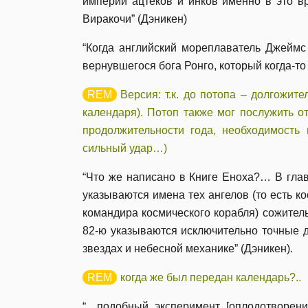
империй ацтеков и инков именно в это в
Виракочи” (Дэникен)
“Когда английский мореплаватель Джеймс 
вернувшегося бога Ронго, который когда-то
Версия: т.к. до потопа – долгожите
календаря). Потоп также мог послужить 
продолжительности года, необходимость 
сильный удар…)
“Что же написано в Книге Еноха?… В глав
указываются имена тех ангелов (то есть ко
командира космического корабля) сожител
82-ю указываются исключительно точные д
звездах и небесной механике” (Дэникен).
когда же был передан календарь?..
“…подобный эксперимент [оплодотворен