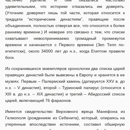
частично уцелели. И они оказались настолько
удивительными, что историки отказались им доверять.
(Уточним: доверяют лишь той части, которая относится к
тридцати “историческим династиям”, правящим после
объединения, полностью отвергая все, что относится к более
раннему времени.) И неверие это связано с тем, что списки
охватывают невоспринимаемо громадный промежуток
времени и начинаются с Первого времени (Зеп Тепп по-
египетски), около 34000 лет до н.э., когда Египтом правили
боги.
Из сохранившихся экземпляров хронологии два списка царей
правящих династий были вывезены в Европу и хранятся в ее
музеях. Первым – Палермский камень (датируется XXV в. до
н.э. – V династия), второй – Туринский папирус (относится к
XIII в. до н.э. – XIX династия) и третий – Абидосский список
царей, включающий 76 фараонов.
Имеется свидетельство Верховного жреца Манефона из
Гелиополя (рождением из Себенита), который, опираясь на
утерянные впоследствии источники, составил обширную