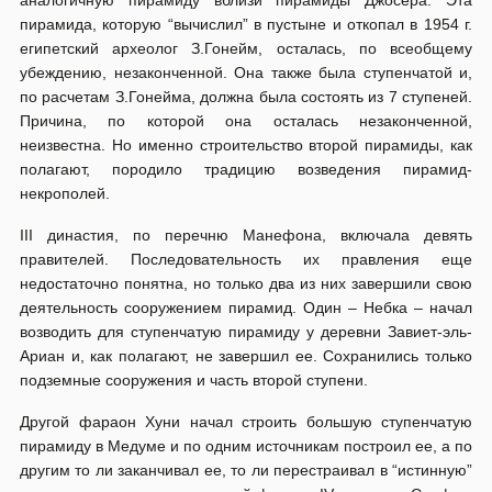
аналогичную пирамиду вблизи пирамиды Джосера. Эта
пирамида, которую “вычислил” в пустыне и откопал в 1954 г.
египетский археолог З.Гонейм, осталась, по всеобщему
убеждению, незаконченной. Она также была ступенчатой и,
по расчетам З.Гонейма, должна была состоять из 7 ступеней.
Причина, по которой она осталась незаконченной,
неизвестна. Но именно строительство второй пирамиды, как
полагают, породило традицию возведения пирамид-
некрополей.
III династия, по перечню Манефона, включала девять
правителей. Последовательность их правления еще
недостаточно понятна, но только два из них завершили свою
деятельность сооружением пирамид. Один – Небка – начал
возводить для ступенчатую пирамиду у деревни Завиет-эль-
Ариан и, как полагают, не завершил ее. Сохранились только
подземные сооружения и часть второй ступени.
Другой фараон Хуни начал строить большую ступенчатую
пирамиду в Медуме и по одним источникам построил ее, а по
другим то ли заканчивал ее, то ли перестраивал в “истинную”