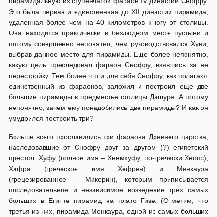
пирамидальную из ступенчатой фараон IV династии Снофру.
Это была первая и единственная до XII династии пирамида,
удаленная более чем на 40 километров к югу от столицы.
Она находится практически в безлюдном месте пустыни и
потому совершенно непонятно, чем руководствовался Хуни,
выбрав данное место для пирамиды. Еще более непонятно,
какую цель преследовал фараон Снофру, взявшись за ее
перестройку. Тем более что и для себя Снофру, как полагают
единственный из фараонов, заложил и построил еще две
большие пирамиды в предместье столицы Дашуре. А потому
непонятно, зачем ему понадобились две пирамиды? И как он
умудрился построить три?
Больше всего прославились три фараона Древнего царства,
наследовавшие от Снофру друг за другом (?) египетский
престол: Хуфу (полное имя – Хнемхуфу, по-гречески Хеопс),
Хафра (греческое имя Хефрен) и Менкаура
(грецезированное – Микерин), которым приписывается
последовательное и независимое возведение трех самых
больших в Египте пирамид на плато Гизе. (Отметим, что
третья из них, пирамида Менкаура, одной из самых больших