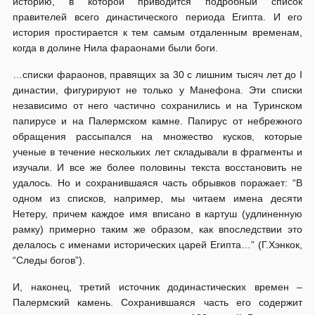
историю, в которой приводится подробный список
правителей всего династического периода Египта. И его
история простирается к тем самым отдаленным временам,
когда в долине Нила фараонами были боги.
…списки фараонов, правящих за 30 с лишним тысяч лет до I
династии, фигурируют не только у Манефона. Эти списки
независимо от него частично сохранились и на Туринском
папирусе и на Палермском камне. Папирус от небрежного
обращения рассыпался на множество кусков, которые
ученые в течение нескольких лет складывали в фрагменты и
изучали. И все же более половины текста восстановить не
удалось. Но и сохранившаяся часть обрывков поражает: “В
одном из списков, например, мы читаем имена десяти
Нетеру, причем каждое имя вписано в картуш (удлиненную
рамку) примерно таким же образом, как впоследствии это
делалось с именами исторических царей Египта…” (Г.Хэнкок,
“Следы богов”).
И, наконец, третий источник додинастических времен –
Палермский камень. Сохранившаяся часть его содержит