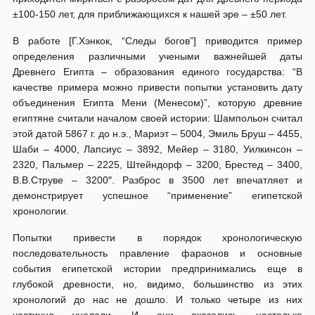
±100-150 лет, для приближающихся к нашей эре – ±50 лет.
В работе [Г.Хэнкок, “Следы богов”] приводится пример
определения различными учеными важнейшей даты
Древнего Египта – образования единого государства: “В
качестве примера можно привести попытки установить дату
объединения Египта Мени (Менесом)”, которую древние
египтяне считали началом своей истории: Шампольон считал
этой датой 5867 г. до н.э., Мариэт – 5004, Эмиль Бруш – 4455,
Шаби – 4000, Лапсиус – 3892, Мейер – 3180, Уилкинсон –
2320, Пальмер – 2225, Штейндорф – 3200, Брестед – 3400,
В.В.Струве – 3200″. Разброс в 3500 лет впечатляет и
демонстрирует успешное “применение” египетской
хронологии.
Попытки привести в порядок хронологическую
последовательность правление фараонов и основные
события египетской истории предпринимались еще в
глубокой древности, но, видимо, большинство из этих
хронологий до нас не дошло. И только четыре из них