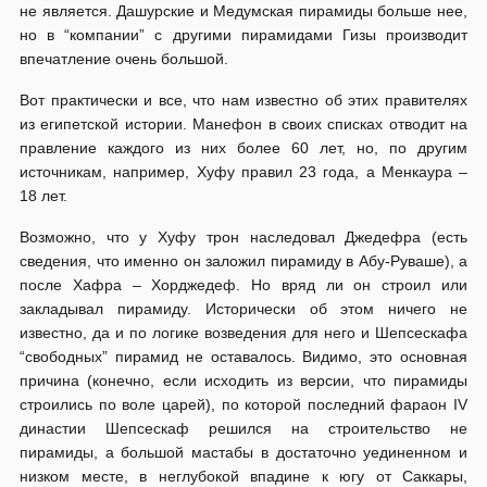
не является. Дашурские и Медумская пирамиды больше нее,
но в “компании” с другими пирамидами Гизы производит
впечатление очень большой.
Вот практически и все, что нам известно об этих правителях
из египетской истории. Манефон в своих списках отводит на
правление каждого из них более 60 лет, но, по другим
источникам, например, Хуфу правил 23 года, а Менкаура –
18 лет.
Возможно, что у Хуфу трон наследовал Джедефра (есть
сведения, что именно он заложил пирамиду в Абу-Руваше), а
после Хафра – Хорджедеф. Но вряд ли он строил или
закладывал пирамиду. Исторически об этом ничего не
известно, да и по логике возведения для него и Шепсескафа
“свободных” пирамид не оставалось. Видимо, это основная
причина (конечно, если исходить из версии, что пирамиды
строились по воле царей), по которой последний фараон IV
династии Шепсескаф решился на строительство не
пирамиды, а большой мастабы в достаточно уединенном и
низком месте, в неглубокой впадине к югу от Саккары,