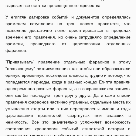
вырезал все остатки просвещенного жречества.
У египтян датировка событий и документов определялась
временем вступления на трон нового правителя, что
позволяло достаточно легко ориентироваться в пределах
времени его правления, но очень затрудняло определение
времени, прошедшего от царствования отдаленных
фараонов.
“Привязывать” правление отдельных фараонов к этому
“плавающему” летоисчислению так, чтобы они образовывали
единую временную последовательность, трудно и потому, что
попадаются периоды, когда в разных концах Египта правили
одновременно разные фараоны, а в сохранившихся записях
они как бы наследуют трон друг у друга. Да и сами списки
правления фараонов частично утрачены, отдельные места их
умышленно стерты или в них переправлены имена и годы
царствования правителей, свергнутых или впавших в
немилость. Все это значительно усложняет возможность
составления хронологии событий египетской истории и
приходится мириться с разбросом дат для древнего периода