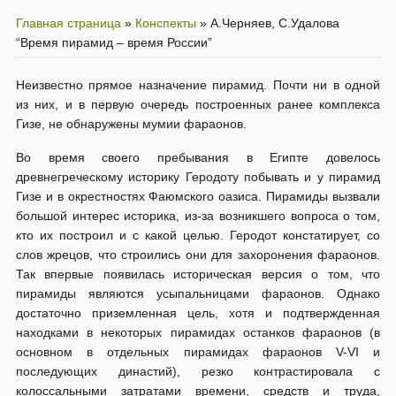
Главная страница
»
Конспекты
»
А.Черняев, С.Удалова
“Время пирамид – время России”
Неизвестно прямое назначение пирамид. Почти ни в одной
из них, и в первую очередь построенных ранее комплекса
Гизе, не обнаружены мумии фараонов.
Во время своего пребывания в Египте довелось
древнегреческому историку Геродоту побывать и у пирамид
Гизе и в окрестностях Фаюмского оазиса. Пирамиды вызвали
большой интерес историка, из-за возникшего вопроса о том,
кто их построил и с какой целью. Геродот констатирует, со
слов жрецов, что строились они для захоронения фараонов.
Так впервые появилась историческая версия о том, что
пирамиды являются усыпальницами фараонов. Однако
достаточно приземленная цель, хотя и подтвержденная
находками в некоторых пирамидах останков фараонов (в
основном в отдельных пирамидах фараонов V-VI и
последующих династий), резко контрастировала с
колоссальными затратами времени, средств и труда,