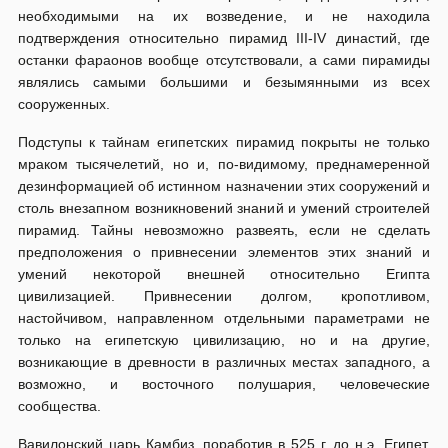
необходимыми на их возведение, и не находила
подтверждения относительно пирамид III-IV династий, где
останки фараонов вообще отсутствовали, а сами пирамиды
являлись самыми большими и безымянными из всех
сооруженных.
Подступы к тайнам египетских пирамид покрыты не только
мраком тысячелетий, но и, по-видимому, преднамеренной
дезинформацией об истинном назначении этих сооружений и
столь внезапном возникновений знаний и умений строителей
пирамид. Тайны невозможно развеять, если не сделать
предположения о привнесении элементов этих знаний и
умений некоторой внешней относительно Египта
цивилизацией. Привнесении долгом, кропотливом,
настойчивом, направленном отдельными параметрами не
только на египетскую цивилизацию, но и на другие,
возникающие в древности в различных местах западного, а
возможно, и восточного полушария, человеческие
сообщества.
Вавилонский царь Камбиз, поработив в 525 г. до н.э. Египет,