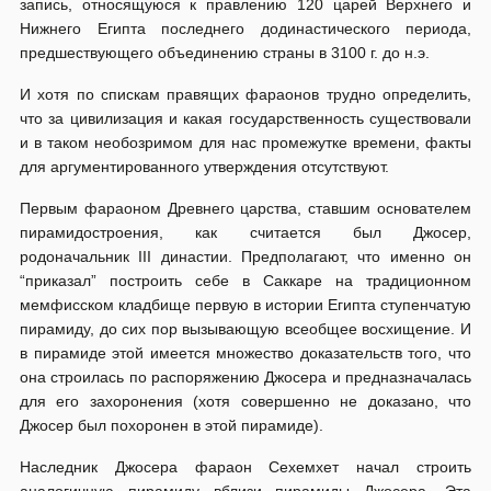
запись, относящуюся к правлению 120 царей Верхнего и
Нижнего Египта последнего додинастического периода,
предшествующего объединению страны в 3100 г. до н.э.
И хотя по спискам правящих фараонов трудно определить,
что за цивилизация и какая государственность существовали
и в таком необозримом для нас промежутке времени, факты
для аргументированного утверждения отсутствуют.
Первым фараоном Древнего царства, ставшим основателем
пирамидостроения, как считается был Джосер,
родоначальник III династии. Предполагают, что именно он
“приказал” построить себе в Саккаре на традиционном
мемфисском кладбище первую в истории Египта ступенчатую
пирамиду, до сих пор вызывающую всеобщее восхищение. И
в пирамиде этой имеется множество доказательств того, что
она строилась по распоряжению Джосера и предназначалась
для его захоронения (хотя совершенно не доказано, что
Джосер был похоронен в этой пирамиде).
Наследник Джосера фараон Сехемхет начал строить