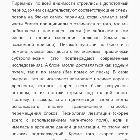
Пирамиды по всей видимости строились в допотопный
период (о чем свидетельствуют соответствующие следы
потопа на блоках самих пирамид), когда климат в этой
части Египта принципиально отличался от того, что мы
наблюдаем в настоящее время (не забываем в том
числе о теории смещения полюсов Земли как
возможной причине). Никакой пустыни не было и в
помине, климат был достаточно влажным, практически
субтропическим (это подтверждают современные
исследования). А блоки могли доставляться как водным
путем, так и по земле (без помех от песка). В свою
очередь, это не исключает возможное наличие дорог в
древности, которые скорее всего были разрушены
потопом, а их остатки скрыты под толщей песка.
Поэтому, высокоразвитая цивилизация вполне могла
использовать вполне традиционные способы
перемещения блоков. Технология левитации (скорее
всего с использованием магнитного поля), если и
имелась в арсенале данной цивилизации, то этому нет
никаких подтверждений. Кроме того, скорее всего