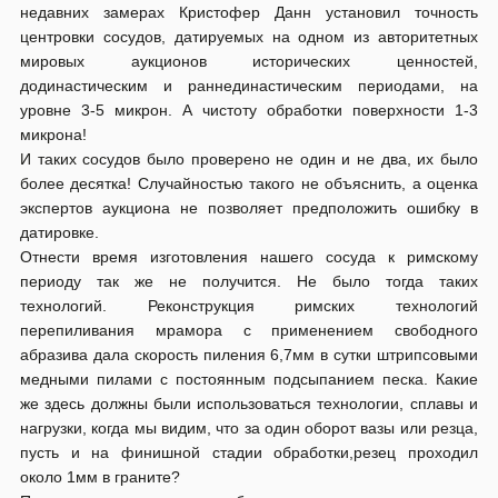
недавних замерах Кристофер Данн установил точность
центровки сосудов, датируемых на одном из авторитетных
мировых аукционов исторических ценностей,
додинастическим и раннединастическим периодами, на
уровне 3-5 микрон. А чистоту обработки поверхности 1-3
микрона!
И таких сосудов было проверено не один и не два, их было
более десятка! Случайностью такого не объяснить, а оценка
экспертов аукциона не позволяет предположить ошибку в
датировке.
Отнести время изготовления нашего сосуда к римскому
периоду так же не получится. Не было тогда таких
технологий. Реконструкция римских технологий
перепиливания мрамора с применением свободного
абразива дала скорость пиления 6,7мм в сутки штрипсовыми
медными пилами с постоянным подсыпанием песка. Какие
же здесь должны были использоваться технологии, сплавы и
нагрузки, когда мы видим, что за один оборот вазы или резца,
пусть и на финишной стадии обработки,резец проходил
около 1мм в граните?