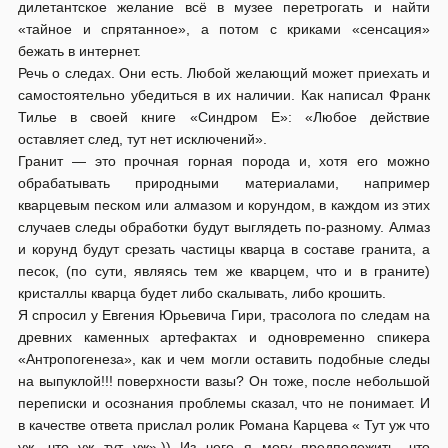
дилетантское желание всё в музее перетрогать и найти
«тайное и спрятанное», а потом с криками «сенсация»
бежать в интернет.
Речь о следах. Они есть. Любой желающий может приехать и
самостоятельно убедиться в их наличии. Как написал Франк
Тилье в своей книге «Синдром Е»: «Любое действие
оставляет след, тут нет исключений».
Гранит — это прочная горная порода и, хотя его можно
обрабатывать природными материалами, например
кварцевым песком или алмазом и корундом, в каждом из этих
случаев следы обработки будут выглядеть по-разному. Алмаз
и корунд будут срезать частицы кварца в составе гранита, а
песок, (по сути, являясь тем же кварцем, что и в граните)
кристаллы кварца будет либо скалывать, либо крошить.
Я спросил у Евгения Юрьевича Гири, трасолога по следам на
древних каменных артефактах и одновременно спикера
«Антропогенеза», как и чем могли оставить подобные следы
на выпуклой!!! поверхности вазы? Он тоже, после небольшой
переписки и осознания проблемы сказал, что не понимает. И
в качестве ответа прислал ролик Романа Карцева « Тут уж что
уж, что уж тут уж».)) Из чего я могу предположить, что