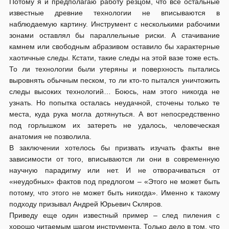
Потому я и предполагаю работу резцом, что все остальные
известные древние технологии не вписываются в
наблюдаемую картину. Инструмент с несколькими рабочими
зонами оставлял бы параллельные риски. А стачивание
камнем или свободным абразивом оставило бы характерные
хаотичные следы. Кстати, такие следы на этой вазе тоже есть.
То ли технологии были утеряны и поверхность пытались
выровнять обычным песком, то ли кто-то пытался уничтожить
следы высоких технологий… Боюсь, нам этого никогда не
узнать. Но попытка осталась неудачной, сточены только те
места, куда рука могла дотянуться. А вот непосредственно
под горлышком их затереть не удалось, человеческая
анатомия не позволила.
В заключении хотелось бы призвать изучать факты вне
зависимости от того, вписываются ли они в современную
научную парадигму или нет. И не отворачиваться от
«неудобных» фактов под предлогом – «Этого не может быть
потому, что этого не может быть никогда». Именно к такому
подходу призывал Андрей Юрьевич Скляров.
Приведу еще один известный пример – след пиления с
хорошо читаемым шагом инструмента. Только дело в том, что