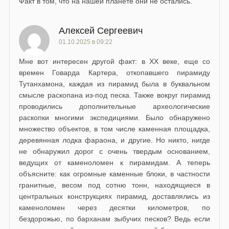
Факт в том, что на нашей планете они не остались.
Алексей Сергеевич
01.10.2025 в 09:22
Мне вот интересен другой факт: в ХХ веке, еще со
времен Говарда Картера, откопавшего пирамиду
Тутанхамона, каждая из пирамид была в буквальном
смысле раскопана из-под песка. Также вокруг пирамид
проводились дополнительные археологические
раскопки многими экспедициями. Было обнаружено
множество объектов, в том числе каменная площадка,
деревянная лодка фараона, и другие. Но никто, нигде
не обнаружил дорог с очень твердым основанием,
ведущих от каменоломен к пирамидам. А теперь
объясните: как огромные каменные блоки, в частности
гранитные, весом под сотню тонн, находящиеся в
центральных конструкциях пирамид, доставлялись из
каменоломен через десятки километров, по
бездорожью, по барханам зыбучих песков? Ведь если