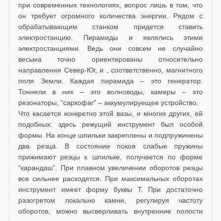
при современных технологиях, вопрос лишь в том, что
он требует огромного количества энергии. Рядом с
обрабатывающим станком придется ставить
электростанцию. Пирамиды и являлись этими
электростанциями. Ведь они совсем не случайно
весьма точно ориентированы относительно
направления Север-Юг, и , соответственно, магнитного
поля Земли. Каждая пирамида – это генератор.
Тоннели в них – это волноводы, камеры – это
резонаторы, “саркофаг” – аккумулируещее устройство.
Что касается конкретно этой вазы, и многих других, ей
подобных: здесь режущий инструмент был особой
формы. На конце шпильки закреплены и подпружинены
два резца. В состоянии покоя слабые пружины
прижимают резцы к шпильке, получается по форме
“карандаш”. При плавном увеличении оборотов резцы
все сильнее расходятся. При максимальных оборотах
инструмент имеет форму буквы Т. При достаточно
разогретом локально камне, регулируя частоту
оборотов, можно высверливать внутренние полости