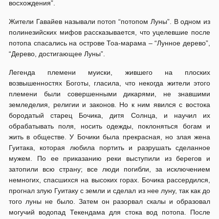
восхождения”.
Жители Гавайев называли потоп “потопом Луны”. В одном из
полинезийских мифов рассказывается, что уцелевшие после
потопа спасались на острове Тоа-марама – “Лунное дерево”,
“Дерево, достигающее Луны”.
Легенда племени муиски, жившего на плоских
возвышенностях Боготы, гласила, что некогда жители этого
племени были совершенными дикарями, не знавшими
земледелия, религии и законов. Но к ним явился с востока
бородатый старец Бочика, дитя Солнца, и научил их
обрабатывать поля, носить одежды, поклоняться богам и
жить в обществе. У Бочики была прекрасная, но злая жена
Гуитака, которая любила портить и разрушать сделанное
мужем. По ее приказанию реки выступили из берегов и
затопили всю страну; все люди погибли, за исключением
немногих, спасшихся на высоких горах. Бочика рассердился,
прогнал злую Гуитаку с земли и сделал из нее луну, так как до
того луны не было. Затем он разорвал скалы и образовал
могучий водопад Текендама для стока вод потопа. После