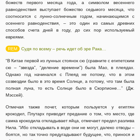
божеств первого месяца года, а символом весеннего
равноденствия выступает божество седьмого месяца, что
соотносится с лунно-солнечным годом, начинающимся с
осеннего равноденствия, – это один из самых древних
способов счета дней в году, до сих пор используемый
евреями.
Судя по всему – речь идет об эре Рака…
“В Китае первой из лунных стоянок сю (сравните с египетским
сю – “звезда”, “деление времени”) была Мао, в плеядах.
Однако год начинался с Плеяд не потому, что в этом
созвездии было в это время Солнце, а потому, что там была
полная луна, то есть Солнце было в Скорпионе…” (Дж.
Мэссей).
Отмечая также почет, которым пользуется у египтян
крокодил, Плутарх приводит предание о том, что место, где
самка крокодила откладывает яйца, отмечает предел разлива
Нила. “Ибо откладывать в воде они не могут, далеко отводы –
боятся, но так точно предугадывают будущее, что, принося и