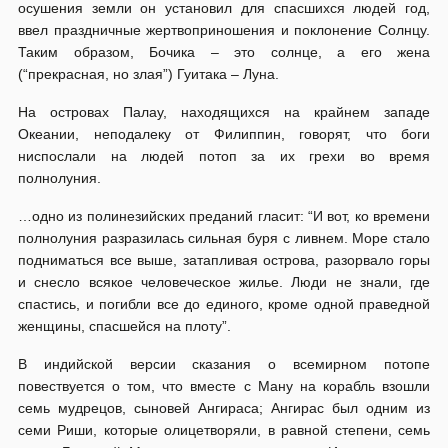
осушения земли он установил для спасшихся людей год,
ввел праздничные жертвоприношения и поклонение Солнцу.
Таким образом, Бочика – это солнце, а его жена
(“прекрасная, но злая”) Гуитака – Луна.
На островах Палау, находящихся на крайнем западе
Океании, неподалеку от Филиппин, говорят, что боги
ниспослали на людей потоп за их грехи во время
полнолуния.
…одно из полинезийских преданий гласит: “И вот, ко времени
полнолуния разразилась сильная буря с ливнем. Море стало
подниматься все выше, затапливая острова, разорвало горы
и снесло всякое человеческое жилье. Люди не знали, где
спастись, и погибли все до единого, кроме одной праведной
женщины, спасшейся на плоту”.
В индийской версии сказания о всемирном потопе
повествуется о том, что вместе с Ману на корабль взошли
семь мудрецов, сыновей Ангираса; Ангирас был одним из
семи Риши, которые олицетворяли, в равной степени, семь