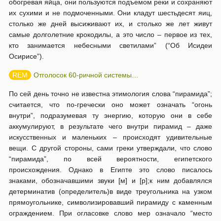
обогревая яйца, они пользуются подъемом реки и сохраняют
их сухими и не подмоченными. Они кладут шестьдесят яиц,
столько же дней высиживают их, и столько же лет живут
самые долголетние крокодилы, а это число – первое из тех,
кто занимается небесными светилами” (“Об Исидеи
Осирисе”).
Отголосок 60-ричной системы…
По сей день точно не известна этимология слова “пирамида”;
считается, что по-гречески оно может означать “огонь
внутри”, подразумевая ту энергию, которую они в себе
аккумулируют, в результате чего внутри пирамид – даже
искусственных и маленьких – происходят удивительные
вещи. С другой стороны, сами греки утверждали, что слово
“пирамида”, по всей вероятности, египетского
происхождения. Однако в Египте это слово писалось
знаками, обозначавшими звуки [м] и [р];к ним добавлялся
детерминатив (определитель)в виде треугольника на узком
прямоугольнике, символизировавший пирамиду с каменным
ограждением. При огласовке слово мер означало “место