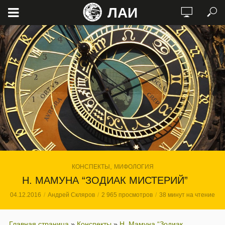
ЛАИ
,
КОНСПЕКТЫ
МИФОЛОГИЯ
Н. МАМУНА “ЗОДИАК МИСТЕРИЙ”
04.12.2016
Андрей Скляров
2 965 просмотров
38 минут на чтение
Главная страница
»
Конспекты
»
Н. Мамуна “Зодиак