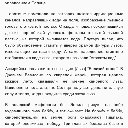
управлением Солнца.
…египтяне помещали на затворах шлюзов ирригационных
каналов, направлявших воду на поля, изображение львиной
головы с открытой пастью. Отсюда и пошел сохранившийся
до сих пор обычай украшать фонтаны открытой львиной
пастью, из которой выливается вода. Плутарх писал, что
было обыкновение ставить у дверей храмов фигуры львов,
извергающих из пасти воду. А само наводнение египтяне
изображали в виде льва, которого называли “стражем вод”.
Ассирийцы называли это созвездие [Льва] “Великий огонь”. В
Древнем Вавилоне со свирепой жарой, которая царила
каждое лето, связывали не менее свирепого льва.
Вавилоняне полагали, что Солнце получает дополнительную
силу и тепло, когда находится среди звезд льва.
В аккадской мифологии бог Энлиль рисует на небе
чудовищного льва Лаббу, и тот оживает. На борьбу с Лаббу,
свирепствующим на земле, боги снаряжают Тишпака,
который одерживает победу. Три главных божества было в