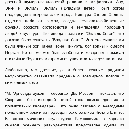
древней шумеро-вавилонской религии и мифологии: Ану,
Энки и Энлиль. Энлиль (“Владыка ветер”) был богом
плодородия и покровителем города Ниппура. Это он, Энлиль,
отделил небо от земли, создал сельскохозяйственные
орудия, божеств скотоводства и земледелия, приобщил
людей к культуре. Его иногда называли “Энлиль богов”, что
должно было означать “Владыка богов”. Это его сыновьями
были лунный бог Нанна, воин Нинурта, бог войны и смерти
Нергал. Но он же мог быть злобным и коварным: насылал
стихийные бедствия и стремился уничтожить людей потопом.
Любопытно, что древние, да и более поздние традиции
неоднократно связывали предание о всемирном потопе с
символикой комет…
“М. Эрнестде Бужен, – сообщает Дж. Мэссей, – показал, что
Скорпион был исходной точкой года самых древних и
примитивных календарей. Это было связано с ежегодным
появлением земли из-подводы после разлива Нила в Египте.
В астрономических скульптурах Рамессеума в Карнаке
символ осеннего равноденствия представлен одним из