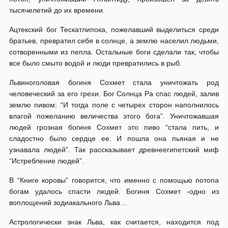
тысячелетий до их времени.
Ацтекский бог Тескатлипока, пожелавший выделиться среди
братьев, превратил себя в солнце, а землю населил людьми,
сотворенными из пепла. Остальные боги сделали так, чтобы
все было смыто водой и люди превратились в рыб.
Львиноголовая богиня Сохмет стала уничтожать род
человеческий за его грехи. Бог Солнца Ра спас людей, залив
землю пивом: “И тогда поле с четырех сторон наполнилось
влагой пожеланию величества этого бога”. Уничтожавшая
людей грозная богиня Сохмет это пиво “стала пить, и
сладостно было сердце ее. И пошла она пьяная и не
узнавала людей”. Так рассказывает древнеегипетский миф
“Истребление людей”.
В “Книге коровы” говорится, что именно с помощью потопа
богам удалось спасти людей. Богиня Сохмет -одно из
воплощений зодиакального Льва…
Астрологически знак Льва, как считается, находится под