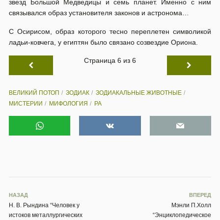
звезд Большой Медведицы и семь планет. Именно с ним
связывался образ установителя законов и астронома…
С Осирисом, образ которого тесно переплетен символикой
ладьи-ковчега, у египтян было связано созвездие Ориона.
Страница 6 из 6
ВЕЛИКИЙ ПОТОП
ЗОДИАК
ЗОДИАКАЛЬНЫЕ ЖИВОТНЫЕ
МИСТЕРИИ
МИФОЛОГИЯ
РА
НАЗАД
ВПЕРЕД
Н. В. Рындина “Человек у
Мэнли П.Холл
истоков металлургических
“Энциклопедическое