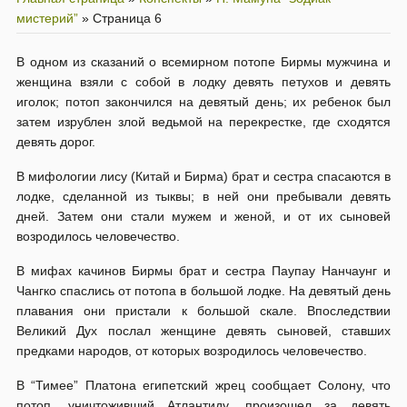
мистерий”
»
Страница 6
В одном из сказаний о всемирном потопе Бирмы мужчина и
женщина взяли с собой в лодку девять петухов и девять
иголок; потоп закончился на девятый день; их ребенок был
затем изрублен злой ведьмой на перекрестке, где сходятся
девять дорог.
В мифологии лису (Китай и Бирма) брат и сестра спасаются в
лодке, сделанной из тыквы; в ней они пребывали девять
дней. Затем они стали мужем и женой, и от их сыновей
возродилось человечество.
В мифах качинов Бирмы брат и сестра Паупау Нанчаунг и
Чангко спаслись от потопа в большой лодке. На девятый день
плавания они пристали к большой скале. Впоследствии
Великий Дух послал женщине девять сыновей, ставших
предками народов, от которых возродилось человечество.
В “Тимее” Платона египетский жрец сообщает Солону, что
потоп, уничтоживший Атлантиду, произошел за девять