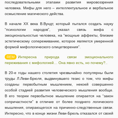
последовательными этапами развития мировоззрения
человека. Мифы для него – интеллектуальное и вербальное
осмысление магического действа.
В начале XX века В.Вундт, который пытался создать науку
“психологии народов”, указал связь мифа с
эмоциональностью человека, на “мощные аффекты, близкие
эстетическому сопереживанию, которое является умеренной
формой мифологического олицетворения”.
Интересна природа связи эмоционального
переживания с мифологией… Она явно есть, но почему?..
В 20-е годы нашего столетия чрезвычайно популярны были
труды Л.Леви-Брюля, выдвинувшего тезис о том, что мифы
созданы первобытным мышлением, некоей совершенно
особой стадией развития человеческого мышления вообще.
В его теории первобытное мышление опирается на “закон
сопричастности” в отличие от более позднего логического
мышления, опирающегося на причинно-следственные связи.
Интересно, что в конце жизни Леви-Брюль отказался от своей