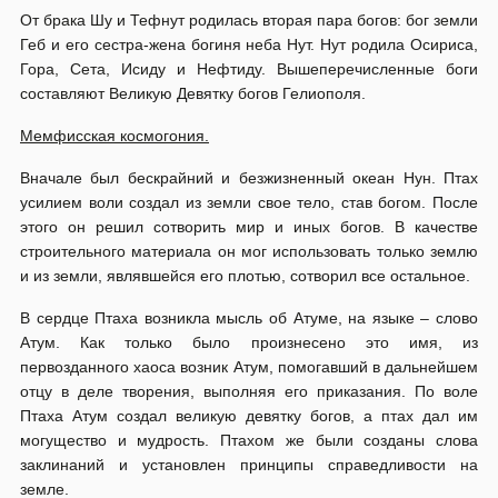
От брака Шу и Тефнут родилась вторая пара богов: бог земли
Геб и его сестра-жена богиня неба Нут. Нут родила Осириса,
Гора, Сета, Исиду и Нефтиду. Вышеперечисленные боги
составляют Великую Девятку богов Гелиополя.
Мемфисская космогония.
Вначале был бескрайний и безжизненный океан Нун. Птах
усилием воли создал из земли свое тело, став богом. После
этого он решил сотворить мир и иных богов. В качестве
строительного материала он мог использовать только землю
и из земли, являвшейся его плотью, сотворил все остальное.
В сердце Птаха возникла мысль об Атуме, на языке – слово
Атум. Как только было произнесено это имя, из
первозданного хаоса возник Атум, помогавший в дальнейшем
отцу в деле творения, выполняя его приказания. По воле
Птаха Атум создал великую девятку богов, а птах дал им
могущество и мудрость. Птахом же были созданы слова
заклинаний и установлен принципы справедливости на
земле.