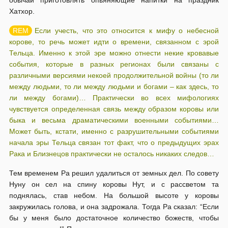
обычай приготовлять опьяняющие напитки на праздник
Хатхор.
Если учесть, что это относится к мифу о небесной
корове, то речь может идти о времени, связанном с эрой
Тельца. Именно к этой эре можно отнести некие кровавые
события, которые в разных регионах были связаны с
различными версиями некоей продолжительной войны (то ли
между людьми, то ли между людьми и богами – как здесь, то
ли между богами)… Практически во всех мифологиях
чувствуется определенная связь между образом коровы или
быка и весьма драматическими военными событиями…
Может быть, кстати, именно с разрушительными событиями
начала эры Тельца связан тот факт, что о предыдущих эрах
Рака и Близнецов практически не осталось никаких следов…
Тем временем Ра решил удалиться от земных дел. По совету
Нуну он сел на спину коровы Нут, и с рассветом та
поднялась, став небом. На большой высоте у коровы
закружилась голова, и она задрожала. Тогда Ра сказал: “Если
бы у меня было достаточное количество божеств, чтобы