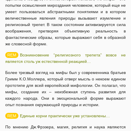
попытки осмысления мироздания человеком, который еще не
умеет пользоваться абстрактными понятиями и в котором
величественные явления природы вызывают изумление и
религиозный трепет. В таком состоянии активизируется сила
воображения, претворяя объективную реальность в
фантастические образы, которые выражают себя в образной
же словесной форме.
Возникновение “религиозного трепета” вовсе не
является столь уж естественной реакцией…
Более трезвый взгляд на мифы был у современника братьев
Гримм К.О.Моллера, который отверг мысль о некоем едином
прототипе для всей европейской мифологии. Он полагал, что
мифы, создание их – неизбежная ступень развития для
каждого народа. Они в эмоциональной форме выражают
опыт познания окружающей природы и истории.
Единые корни практически уже установлены…
По мнению Дж.Фрэзера, магия, религия и наука являются