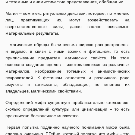
и тотемные и анимистические представления, обобщая их.
Магия – комплекс ритуальных действий, которые, по мнению
лиц, практикующих их, могут воздействовать на
сверхъестественные силы, давая вполне осязаемые
материальные результаты.
…магические обряды были весьма широко распространены,
и видимо, в связи с ними возник и фетишизм, то есть
приписывание предметам магических свойств. На этом
основано создание идолов – изготовлявшихся из различных
материалов, изображение тотемных и анимистических
покровителей. К фетишам относятся и различного рода
амулеты и талисманы, обладающие, по мнению их
владельцев, магическими свойствами.
Определений мифа существует приблизительно столько же,
сколько определений культуры или цивилизации – то есть
практически бесконечное множество.
Первая попытка подлинно научного понимания мифа была
сделана, очевидно, Г.Гейне, который полагал, что мифы – это