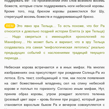
поддержать ее!” По произнесении этих слов возникло восемь
божеств, которые стали поддерживать ноги небесной коровы.
Кроме того, под брюхом коровы разместился бог Шу,
стерегущий восемь божеств и поддерживающий брюхо.
Это явно эра Тельца… То есть похоже, что бог Ра
относится к довольно поздней истории Египта (к эре Тельца)
… Надо свериться с имеющейся хронологией по
Манефону… Но может быть и вариант, что в эру Тельца
создавалась эта самая “мифологическая летопись” реально
предыдущих событий с наслоениями традиций текущего
периода…
Небесная корова встречается и в иных мифах. На многих
изображениях она присутствует при рождении Солнца-Ра из
лотоса. Есть текст, сообщающий о том, как после появления
на свет божественный младенец сел на спину небесной
корове и поплыл по горизонту. Согласно иным мифам, Нут,
приняв образ коровы, утром рождает золотого теленка
(розовый цвет зари – кровь богини при родах), который днем
становится взрослым быком Ра и вечером совокупляется с