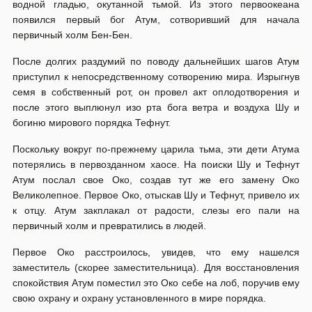
водной гладью, окутанной тьмой. Из этого первоокеана
появился первый бог Атум, сотворивший для начала
первичный холм Бен-Бен.
После долгих раздумий по поводу дальнейших шагов Атум
приступил к непосредственному сотворению мира. Изрыгнув
семя в собственный рот, он провел акт оплодотворения и
после этого выплюнул изо рта бога ветра и воздуха Шу и
богиню мирового порядка Тефнут.
Поскольку вокруг по-прежнему царила тьма, эти дети Атума
потерялись в первозданном хаосе. На поиски Шу и Тефнут
Атум послал свое Око, создав тут же его замену Око
Великолепное. Первое Око, отыскав Шу и Тефнут, привело их
к отцу. Атум закплакал от радости, слезы его пали на
первичный холм и превратились в людей.
Первое Око расстроилось, увидев, что ему нашелся
заместитель (скорее заместительница). Для восстановления
спокойствия Атум поместил это Око себе на лоб, поручив ему
свою охрану и охрану установленного в мире порядка.