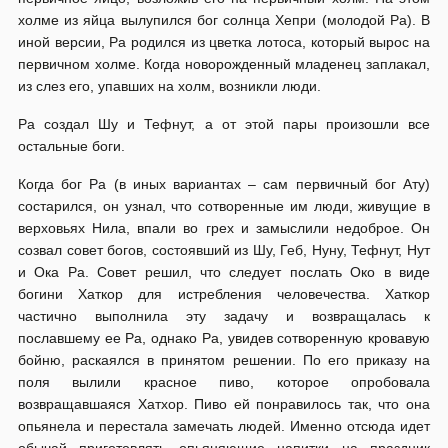
холме из яйца вылупился бог солнца Хепри (молодой Ра). В
иной версии, Ра родился из цветка лотоса, который вырос на
первичном холме. Когда новорожденный младенец заплакал,
из слез его, упавших на холм, возникли люди.
Ра создал Шу и Тефнут, а от этой пары произошли все
остальные боги.
Когда бог Ра (в иных вариантах – сам первичный бог Ату)
состарился, он узнал, что сотворенные им люди, живущие в
верховьях Нила, впали во грех и замыслили недоброе. Он
созвал совет богов, состоявший из Шу, Геб, Нуну, Тефнут, Нут
и Ока Ра. Совет решил, что следует послать Око в виде
богини Хаткор для истребления человечества. Хаткор
частично выполнила эту задачу и возвращалась к
пославшему ее Ра, однако Ра, увидев сотворенную кровавую
бойню, раскаялся в принятом решении. По его приказу на
поля вылили красное пиво, которое опробовала
возвращавшаяся Хатхор. Пиво ей понравилось так, что она
опьянела и перестала замечать людей. Именно отсюда идет