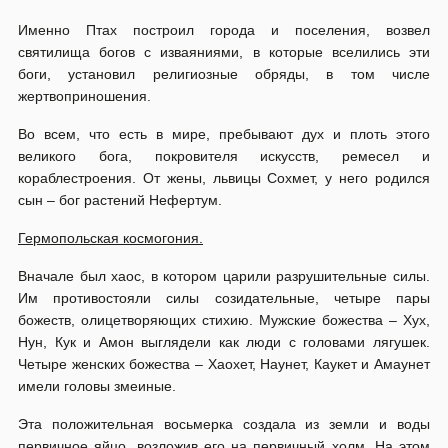
Именно Птах построил города и поселения, возвел
святилища богов с изваяниями, в которые вселились эти
боги, установил религиозные обряды, в том числе
жертвоприношения.
Во всем, что есть в мире, пребывают дух и плоть этого
великого бога, покровителя искусств, ремесел и
кораблестроения. От жены, львицы Сохмет, у него родился
сын – бог растений Нефертум.
Гермопольская космогония.
Вначале был хаос, в котором царили разрушительные силы.
Им противостояли силы созидательные, четыре пары
божеств, олицетворяющих стихию. Мужские божества – Хух,
Нун, Кук и Амон выглядели как люди с головами лягушек.
Четыре женских божества – Хаохет, Наунет, Каукет и Амаунет
имели головы змеиные.
Эта положительная восьмерка создала из земли и воды
первичное яйцо, возложив его на первичный холм. На этом