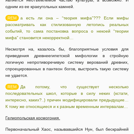
является неотъемлемой частью культуры, а возможно. И
одним из ее краеугольных камней.
а есть ли она – “теория мифа”??? Если мифы
рассматривать как стилизованную летопись реальных
событий, то сама постановка вопроса о некоей “теории
мифа” становится некорректной…
Несмотря на, казалось бы, благоприятные условия для
приведения древнеегипетской мифологии в стройную
логичную непротиворечивую систему верований древних,
спроецированных в пантеон богов, выстроить такую систему
не удается.
Да потому, что существует несколько
последовательных школ, которые в силу неких (кстати,
интересно, каких?..) причин модифицировали предыдущие…
К тому же относящиеся и к разным временным интервалам…
Гелиопольская космогония.
Первоначальный Хаос, называвшийся Нун, был бескрайней