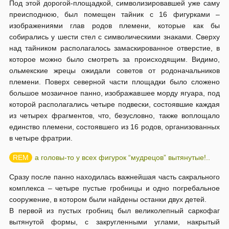
Под этой дорогой-площадкой, символизировавшей уже саму
преисподнюю, был помещен тайник с 16 фигурками –
изображениями глав родов племени, которые как бы
собирались у шести стел с символическими знаками. Сверху
над тайником располагалось замаскированное отверстие, в
которое можно было смотреть за происходящим. Видимо,
ольмекские жрецы ожидали советов от родоначальников
племени. Поверх северной части площадки было сложено
большое мозаичное панно, изображавшее морду ягуара, под
которой располагались четыре подвески, состоявшие каждая
из четырех фрагментов, что, безусловно, также воплощало
единство племени, состоявшего из 16 родов, организованных
в четыре фратрии.
а головы-то у всех фигурок “мудрецов” вытянутые!..
Сразу после панно находилась важнейшая часть сакрального
комплекса – четыре пустые гробницы и одно погребальное
сооружение, в котором были найдены останки двух детей.
В первой из пустых гробниц был великолепный саркофаг
вытянутой формы, с закругленными углами, накрытый