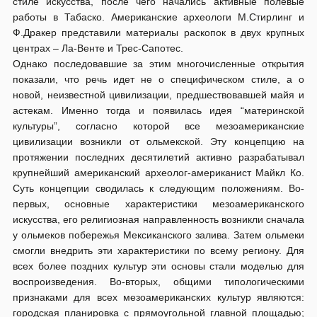
стиле искусства, после чего начались активные полевые
работы в Табаско. Американские археологи М.Стирлинг и
Ф.Дракер представили материалы раскопок в двух крупных
центрах – Ла-Венте и Трес-Сапотес.
Однако последовавшие за этим многочисленные открытия
показали, что речь идет не о специфическом стиле, а о
новой, неизвестной цивилизации, предшествовавшей майя и
астекам. Именно тогда и появилась идея “материнской
культуры”, согласно которой все мезоамериканские
цивилизации возникли от ольмекской. Эту концепцию на
протяжении последних десятилетий активно разрабатывал
крупнейший американский археолог-американист Майкл Ко.
Суть концепции сводилась к следующим положениям. Во-
первых, основные характеристики мезоамериканского
искусства, его религиозная направленность возникли сначала
у ольмеков побережья Мексиканского залива. Затем ольмеки
смогли внедрить эти характеристики по всему региону. Для
всех более поздних культур эти основы стали моделью для
воспроизведения. Во-вторых, общими типологическими
признаками для всех мезоамериканских культур являются:
городская планировка с прямоугольной главной площадью;