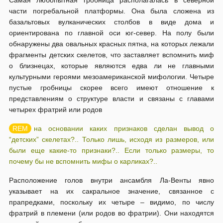
Самая любопытная гробница располагалась в северной
части погребальной платформы. Она была сложена из
базальтовых вулканических столбов в виде дома и
ориентирована по главной оси юг-север. На полу были
обнаружены два овальных красных пятна, на которых лежали
фрагменты детских скелетов, что заставляет вспомнить миф
о близнецах, которые являются едва ли не главными
культурными героями мезоамериканской мифологии. Четыре
пустые гробницы скорее всего имеют отношение к
представлениям о структуре власти и связаны с главами
четырех фратрий или родов
на основании каких признаков сделан вывод о
“детских” скелетах?.. Только лишь, исходя из размеров, или
были еще какие-то признаки?.. Если только размеры, то
почему бы не вспомнить мифы о карликах?..
Расположение голов внутри ансамбля Ла-Венты явно
указывает на их сакральное значение, связанное с
прапредками, поскольку их четыре – видимо, по числу
фратрий в племени (или родов во фратрии). Они находятся