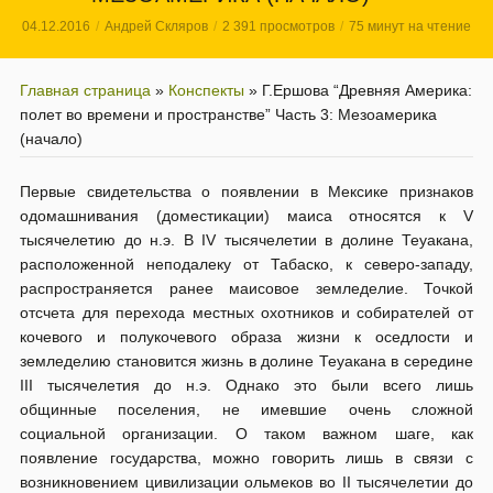
04.12.2016
Андрей Скляров
2 391 просмотров
75 минут на чтение
Главная страница
»
Конспекты
»
Г.Ершова “Древняя Америка:
полет во времени и пространстве” Часть 3: Мезоамерика
(начало)
Первые свидетельства о появлении в Мексике признаков
одомашнивания (доместикации) маиса относятся к V
тысячелетию до н.э. В IV тысячелетии в долине Теуакана,
расположенной неподалеку от Табаско, к северо-западу,
распространяется ранее маисовое земледелие. Точкой
отсчета для перехода местных охотников и собирателей от
кочевого и полукочевого образа жизни к оседлости и
земледелию становится жизнь в долине Теуакана в середине
III тысячелетия до н.э. Однако это были всего лишь
общинные поселения, не имевшие очень сложной
социальной организации. О таком важном шаге, как
появление государства, можно говорить лишь в связи с
возникновением цивилизации ольмеков во II тысячелетии до