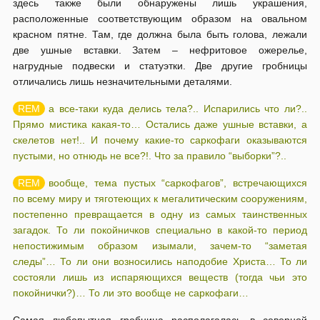
здесь также были обнаружены лишь украшения,
расположенные соответствующим образом на овальном
красном пятне. Там, где должна была быть голова, лежали
две ушные вставки. Затем – нефритовое ожерелье,
нагрудные подвески и статуэтки. Две другие гробницы
отличались лишь незначительными деталями.
а все-таки куда делись тела?.. Испарились что ли?..
Прямо мистика какая-то… Остались даже ушные вставки, а
скелетов нет!.. И почему какие-то саркофаги оказываются
пустыми, но отнюдь не все?!. Что за правило “выборки”?..
вообще, тема пустых “саркофагов”, встречающихся
по всему миру и тяготеющих к мегалитическим сооружениям,
постепенно превращается в одну из самых таинственных
загадок. То ли покойничков специально в какой-то период
непостижимым образом изымали, зачем-то “заметая
следы”… То ли они возносились наподобие Христа… То ли
состояли лишь из испаряющихся веществ (тогда чьи это
покойнички?)… То ли это вообще не саркофаги…