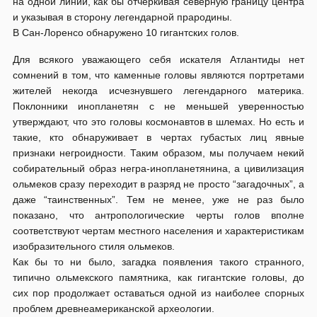
на одной линии, как бы отчеркивая северную границу центра
и указывая в сторону легендарной прародины.
В Сан-Лоренсо обнаружено 10 гигантских голов.
Для всякого уважающего себя искателя Атлантиды нет
сомнений в том, что каменные головы являются портретами
жителей некогда исчезнувшего легендарного материка.
Поклонники инопланетян с не меньшей уверенностью
утверждают, что это головы космонавтов в шлемах. Но есть и
такие, кто обнаруживает в чертах губастых лиц явные
признаки негроидности. Таким образом, мы получаем некий
собирательный образ негра-инопланетянина, а цивилизация
ольмеков сразу переходит в разряд не просто “загадочных”, а
даже “таинственных”. Тем не менее, уже не раз было
показано, что антропологические черты голов вполне
соответствуют чертам местного населения и характеристикам
изобразительного стиля ольмеков.
Как бы то ни было, загадка появления такого странного,
типично ольмекского памятника, как гигантские головы, до
сих пор продолжает оставаться одной из наиболее спорных
проблем древнеамериканской археологии.