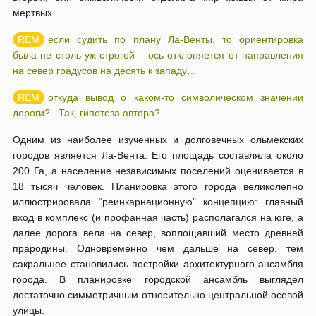
мертвых.
если судить по плану Ла-Венты, то ориентировка
была не столь уж строгой – ось отклоняется от направления
на север градусов на десять к западу…
откуда вывод о каком-то символическом значении
дороги?.. Так, гипотеза автора?..
Одним из наиболее изученных и долговечных ольмекских
городов является Ла-Вента. Его площадь составляла около
200 Га, а население независимых поселений оценивается в
18 тысяч человек. Планировка этого города великолепно
иллюстрировала “реинкарнационную” концепцию: главный
вход в комплекс (и профанная часть) располагался на юге, а
далее дорога вела на север, воплощавший место древней
прародины. Одновременно чем дальше на север, тем
сакральнее становились постройки архитектурного ансамбля
города. В планировке городской ансамбль выглядел
достаточно симметричным относительно центральной осевой
улицы.