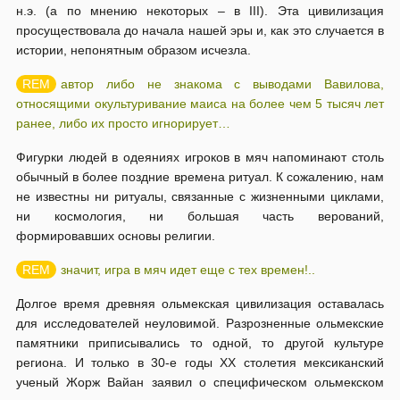
н.э. (а по мнению некоторых – в III). Эта цивилизация
просуществовала до начала нашей эры и, как это случается в
истории, непонятным образом исчезла.
автор либо не знакома с выводами Вавилова,
относящими окультуривание маиса на более чем 5 тысяч лет
ранее, либо их просто игнорирует…
Фигурки людей в одеяниях игроков в мяч напоминают столь
обычный в более поздние времена ритуал. К сожалению, нам
не известны ни ритуалы, связанные с жизненными циклами,
ни космология, ни большая часть верований,
формировавших основы религии.
значит, игра в мяч идет еще с тех времен!..
Долгое время древняя ольмекская цивилизация оставалась
для исследователей неуловимой. Разрозненные ольмекские
памятники приписывались то одной, то другой культуре
региона. И только в 30-е годы ХХ столетия мексиканский
ученый Жорж Вайан заявил о специфическом ольмекском