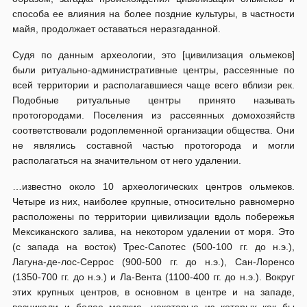
способа ее влияния на более поздние культуры, в частности
майя, продолжает оставаться неразгаданной.
Судя по данным археологии, это [цивилизация ольмеков]
были ритуально-административные центры, рассеянные по
всей территории и располагавшиеся чаще всего вблизи рек.
Подобные ритуальные центры принято называть
протогородами. Поселения из рассеянных домохозяйств
соответствовали родоплеменной организации общества. Они
не являлись составной частью протогорода и могли
располагаться на значительном от него удалении.
…известно около 10 археологических центров ольмеков.
Четыре из них, наиболее крупные, относительно равномерно
расположены по территории цивилизации вдоль побережья
Мексиканского залива, на некотором удалении от моря. Это
(с запада на восток) Трес-Сапотес (500-100 гг. до н.э.),
Лагуна-де-лос-Серрос (900-500 гг. до н.э.), Сан-Лоренсо
(1350-700 гг. до н.э.) и Ла-Вента (1100-400 гг. до н.э.). Вокруг
этих крупных центров, в основном в центре и на западе,