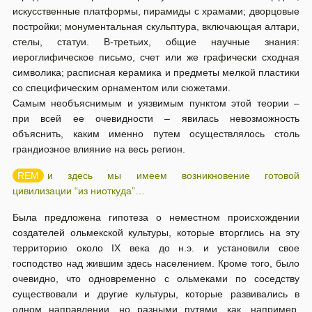
искусственные платформы, пирамиды с храмами; дворцовые
постройки; монументальная скульптура, включающая алтари,
стелы, статуи. В-третьих, общие научные знания:
иероглифическое письмо, счет или же графически сходная
символика; расписная керамика и предметы мелкой пластики
со специфическим орнаментом или сюжетами.
Самым необъяснимым и уязвимым пунктом этой теории –
при всей ее очевидности – явилась невозможность
объяснить, каким именно путем осуществлялось столь
грандиозное влияние на весь регион.
и здесь мы имеем возникновение готовой
цивилизации “из ниоткуда”…
Была предложена гипотеза о неместном происхождении
создателей ольмекской культуры, которые вторглись на эту
территорию около IX века до н.э. и установили свое
господство над жившим здесь населением. Кроме того, было
очевидно, что одновременно с ольмеками по соседству
существовали и другие культуры, которые развивались в
одном направлении, но разными путями, как, например,