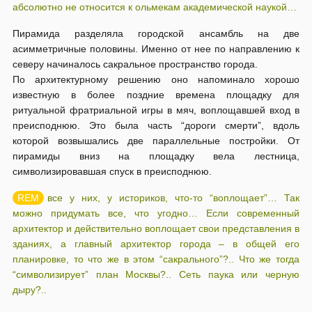
абсолютно не относится к ольмекам академической наукой…
Пирамида разделяла городской ансамбль на две
асимметричные половины. Именно от нее по направлению к
северу начиналось сакральное пространство города.
По архитектурному решению оно напоминало хорошо
известную в более поздние времена площадку для
ритуальной фратриальной игры в мяч, воплощавшей вход в
преисподнюю. Это была часть “дороги смерти”, вдоль
которой возвышались две параллельные постройки. От
пирамиды вниз на площадку вела лестница,
символизировавшая спуск в преисподнюю.
все у них, у историков, что-то “воплощает”… Так
можно придумать все, что угодно… Если современный
архитектор и действительно воплощает свои представления в
зданиях, а главный архитектор города – в общей его
планировке, то что же в этом “сакрального”?.. Что же тогда
“символизирует” план Москвы?.. Сеть паука или черную
дыру?..