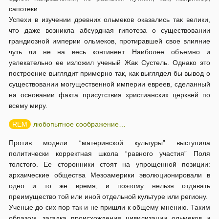
сапотеки.
Успехи в изучении древних ольмеков оказались так велики,
что даже возникла абсурдная гипотеза о существовании
грандиозной империи ольмеков, протиравшей свое влияние
чуть ли не на весь континент. Наиболее объемно и
увлекательно ее изложил ученый Жак Сустель. Однако это
построение выглядит примерно так, как выглядел бы вывод о
существовании могущественной империи евреев, сделанный
на основании факта присутствия христианских церквей по
всему миру.
любопытное соображение…
Против модели “материнской культуры” выступила
политически корректная школа “равного участия” Поля
толстого. Ее сторонники стоят на упрощенной позиции:
архаические общества Мезоамерики эволюционировали в
одно и то же время, и поэтому нельзя отдавать
преимущество той или иной отдельной культуре или региону.
Ученые до сих пор так и не пришли к общему мнению. Таким
образом, загадка происхождения цивилизации ольмеков и