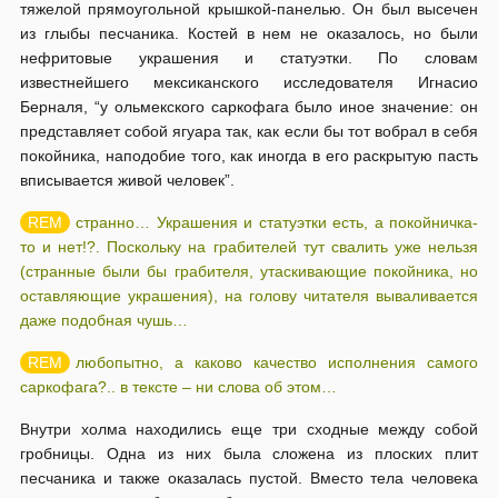
тяжелой прямоугольной крышкой-панелью. Он был высечен
из глыбы песчаника. Костей в нем не оказалось, но были
нефритовые украшения и статуэтки. По словам
известнейшего мексиканского исследователя Игнасио
Берналя, “у ольмекского саркофага было иное значение: он
представляет собой ягуара так, как если бы тот вобрал в себя
покойника, наподобие того, как иногда в его раскрытую пасть
вписывается живой человек”.
странно… Украшения и статуэтки есть, а покойничка-
то и нет!?. Поскольку на грабителей тут свалить уже нельзя
(странные были бы грабителя, утаскивающие покойника, но
оставляющие украшения), на голову читателя вываливается
даже подобная чушь…
любопытно, а каково качество исполнения самого
саркофага?.. в тексте – ни слова об этом…
Внутри холма находились еще три сходные между собой
гробницы. Одна из них была сложена из плоских плит
песчаника и также оказалась пустой. Вместо тела человека