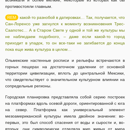
возникали и более мелкие, некоторые из которых как бы
противостояли главным.
какой-то разнобой в датировках… Так, получается, что
Сан-Лоренсо уже загнулся к моменту возникновения Трес-
Саапотес… А в Старом Свете у одной и той же культуры мы
не наблюдаем подобного, – даже если какой-то город
приходит в упадок, то он все-таки не загибается до конца
пока еще жива культура в целом…
Ольмекские настенные росписи и рельефы встречаются в
горных пещерах на достаточном удалении от основной
территории цивилизации, вплоть до центральной Мексики,
что свидетельствует о значительном культурном влиянии на
сопредельные регионы.
Городская планировка представляла собой серию построек
на платформах вдоль осевой дороги, ориентированной с юга
на север. Платформа как универсальный элемент
мезоамериканской культуры имела двойное значение: во-
первых, это был способ спасения от воды и сырости и, во-
вторых, они символически отделяла мир живых от мира