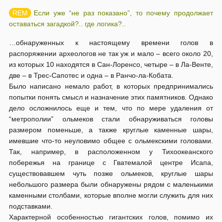
Если уже “не раз показано”, то почему продолжает
оставаться загадкой?.. где логика?..
…обнаруженных к настоящему времени голов в
распоряжении археологов не так уж и мало – всего около 20,
из которых 10 находятся в Сан-Лоренсо, четыре – в Ла-Венте,
две – в Трес-Сапотес и одна – в Ранчо-ла-Кобата.
Было написано немало работ, в которых предпринимались
попытки понять смысл и назначение этих памятников. Однако
дело осложнилось еще и тем, что по мере удаления от
“метрополии” ольмеков стали обнаруживаться головы
размером поменьше, а также круглые каменные шары,
имевшие что-то неуловимо общее с ольмекскими головами.
Так, например, в расположенном у Тихоокеанского
побережья на границе с Гватемалой центре Исапа,
существовавшем чуть позже ольмеков, круглые шары
небольшого размера были обнаружены рядом с маленькими
каменными столбами, которые вполне могли служить для них
подставками.
Характерной особенностью гигантских голов, помимо их