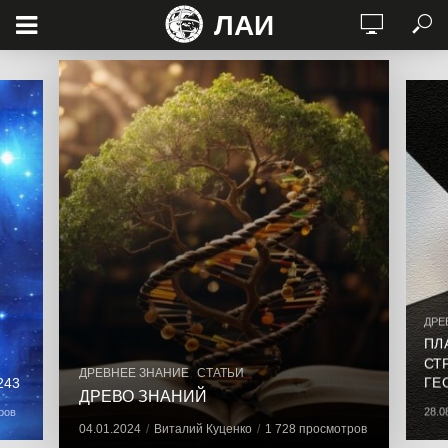
ЛАИ
ДРЕ
ПЛ
СТ
,
ДРЕВНЕЕ ЗНАНИЕ
СТАТЬИ
243
ГЕ
ДРЕВО ЗНАНИЙ
ров
28.0
04.01.2024
Виталий Куценко
1 728 просмотров