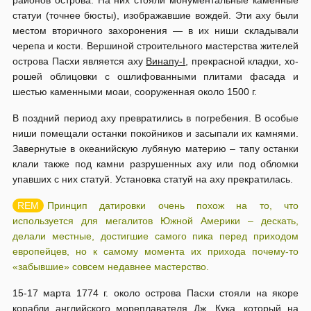
районов ос­тро­ва. На них стояли монументальные каменные
статуи (точнее бюсты), изоб­ражавшие вождей. Эти аху были
местом вторичного захоронения — в их ниши складывали
черепа и кости. Вершиной строительного мастерства жителей
острова Пасхи является аху
Винапу-I
, прекрасной кладки, хо­
рошей облицовки с ошлифованными плитами фасада и
шестью каменными моаи, сооруженная около 1500 г.
В поздний период аху превратились в погребения. В особые
ниши по­мещали останки покойников и засыпали их камнями.
Завернутые в океа­нийскую лубяную материю – тапу останки
клали также под камни раз­рушенных аху или под обломки
упавших с них статуй. Установка статуй на аху прекратилась.
Принцип датировки очень похож на то, что
используется для мегалитов Южной Америки – дескать,
делали местные, достигшие самого пика перед приходом
европейцев, но к самому момента их прихода почему-то
«забывшие» совсем недавнее мастерство.
15-17 марта 1774 г. около острова Пасхи стояли на якоре
корабли ан­­глийского мореплавателя Дж. Кука, который на