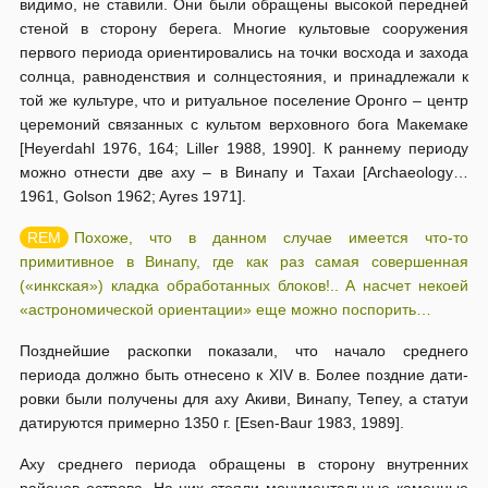
видимо, не ставили. Они были обращены высокой передней
стеной в сторону берега. Многие культовые сооружения
первого периода ориентировались на точки восхода и захода
солнца, равноден­ствия и солнцестояния, и принадлежали к
той же культуре, что и ритуаль­ное поселение Оронго – центр
церемоний связанных с культом верхов­ного бога Макемаке
[Heyerdahl 1976, 164; Liller 1988, 1990]. К раннему периоду
можно отнести две аху – в Винапу и Тахаи [Archaeology…
1961, Golson 1962; Ayres 1971].
Похоже, что в данном случае имеется что-то
примитивное в Винапу, где как раз самая совершенная
(«инкская») кладка обработанных блоков!.. А насчет некоей
«астрономической ориентации» еще можно поспорить…
Позднейшие раскопки показали, что начало среднего
периода должно быть отнесено к XIV в. Более поздние дати­
ровки были получены для аху Акиви, Винапу, Тепеу, а статуи
датируются примерно 1350 г. [Esen-Baur 1983, 1989].
Аху среднего периода обращены в сторону внутренних