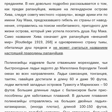
преданиям. В них довольно подробно рассказывается о том,
как предки рапануйцев, жившие на легендарном острове
Хива, следуя совету местного «оракула», вождя арики ити по
имени Хау Мака, предсказавшего гибель их страны от навод­
нения, отправились на поиски необитаемого, пригодного для
жизни ос­трова, который уже успела посетить душа Хау Мака.
Само название Хива означает для рапануйцев «внешний
мир» [Routledge 1919, 268] и одновременно страну тьмы,
обиталище душ предков и
не может считаться названием
настоящей прародины рапануйцев
.
Полинезийцы издревле были отважными мореходами, чьи
быстроход­ные ладьи задолго до Магеллана бороздили Тихий
океан во всех направ­лениях. Ладьи самоанцев, тонганцев,
таитян, гавайцев достигали в длину 60 и даже 90 футов,
лодки жителей западных островов Туамоту и Мар­кизских – 50
футов. Большие длинные ладьи с балансиром были прис­
пособлены для каботажных плаваний. В дальние плавания
полинезийцы отправлялись на больших двойных ладьях-
катамаранах, (иногда пло­тах), длиной 100-150 футов,