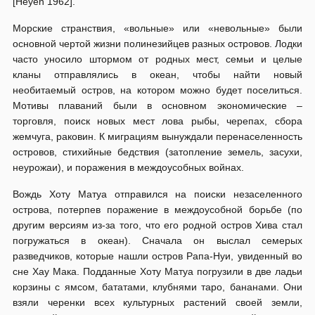
[Hey­en 1962].
Морские странствия, «воль­ные» или «невольные» были
основной чертой жизни полинезийцев разных островов. Лодки
часто уносило штормом от родных мест, семьи и целые
кланы отправлялись в океан, чтобы найти новый
необитаемый ос­тров, на котором можно будет поселиться.
Мотивы плаваний были в основ­ном экономические –
торговля, поиск новых мест лова рыбы, черепах, сбора
жемчуга, раковин. К миграциям вынуждали перенаселенность
островов, стихийные бедствия (затопление земель, засухи,
неурожаи), и поражения в междоусобных войнах.
Вождь Хоту Матуа отправил­ся на поиски незаселенного
острова, потерпев поражение в междоусоб­ной борьбе (по
другим версиям из-за того, что его родной остров Хи­ва стал
погружаться в океан). Сначала он выслал семерых
разведчиков, которые нашли остров Рапа-Нуи, увиденный во
сне Хау Мака. Поддан­ные Хоту Матуа погрузили в две ладьи
корзины с ямсом, бататами, клубнями таро, бананами. Они
взяли черенки всех культурных растений своей земли,