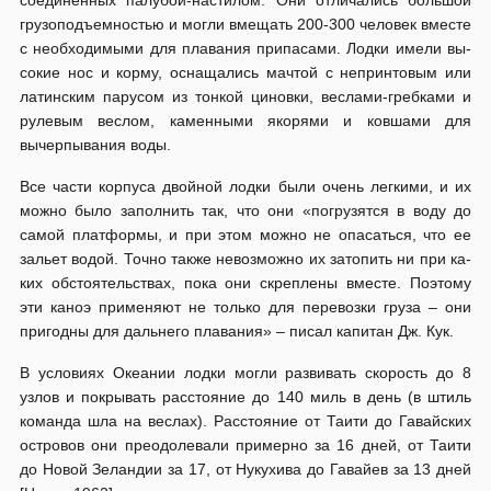
соединенных палубой-настилом. Они отличались большой
грузоподъемностью и могли вмещать 200-300 чело­век вместе
с необходимыми для плавания припасами. Лодки имели вы­
со­кие нос и корму, оснащались мачтой с непринтовым или
латинским па­ру­сом из тонкой циновки, веслами-гребками и
рулевым веслом, каменны­ми якорями и ковшами для
вычерпывания воды.
Все части корпуса двой­ной лодки были очень легкими, и их
можно было заполнить так, что они «погрузятся в воду до
самой платформы, и при этом можно не опасаться, что ее
зальет водой. Точно также невозможно их затопить ни при ка­
ких обстоятельствах, пока они скреплены вместе. Поэтому
эти каноэ при­меняют не только для перевозки груза – они
пригодны для дальнего пла­вания» – писал капитан Дж. Кук.
В условиях Океа­нии лодки могли развивать скорость до 8
узлов и покрывать рассто­я­ние до 140 миль в день (в штиль
команда шла на веслах). Расстояние от Таи­ти до Гавайских
островов они преодолевали примерно за 16 дней, от Таити
до Новой Зеландии за 17, от Нукухива до Гавайев за 13 дней