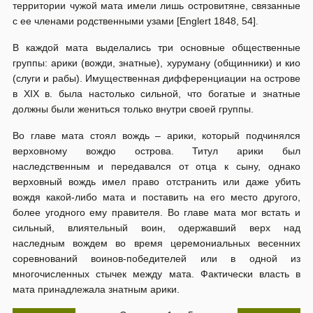
территории чужой мата имели лишь островитяне, связанные
с ее членами родственными узами [Englert 1848, 54].
В каждой мата выделались три основные общественные
группы: арики (вожди, знатные), хуруману (общинники) и кио
(слуги и рабы). Имущественная дифференциации на острове
в XIX в. была настолько сильной, что богатые и знатные
должны были жениться только внутри своей группы.
Во главе мата стоял вождь – арики, который подчинялся
верховному вождю острова. Титул арики был
наследственным и передавался от отца к сыну, однако
верховный вождь имел право отстранить или даже убить
вождя какой-либо мата и поставить на его место другого,
более угодного ему правителя. Во главе мата мог встать и
сильный, влиятельный воин, одержавший верх над
наследным вождем во время церемониальных весенних
соревнований воинов-победителей или в одной из
многочисленных стычек между мата. Фактически власть в
мата принадлежала знатным арики.