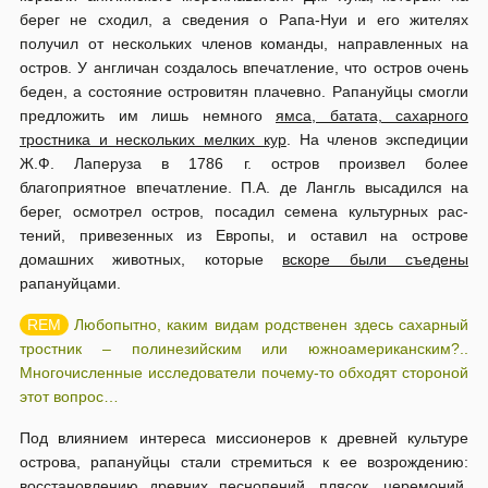
берег не сходил, а сведе­­ния о Рапа-Нуи и его жителях
получил от нескольких членов команды, на­­правленных на
остров. У англичан создалось впечатление, что остров очень
беден, а состояние островитян плачевно. Рапануйцы смогли
предло­­жить им лишь немного
ямса, батата, сахарного
тростника и нескольких мел­ких кур
. На членов экспедиции
Ж.Ф. Лаперуза в 1786 г. остров произвел более
благоприятное впечатление. П.А. де Лангль высадился на
берег, осмотрел остров, посадил семена культурных рас­
тений, привезенных из Европы, и оставил на острове
домашних животных, которые
вскоре были съедены
рапануйцами.
Любопытно, каким видам родственен здесь сахарный
тростник – полинезийским или южноамериканским?..
Многочисленные исследователи почему-то обходят стороной
этот вопрос…
Под влиянием интереса миссионеров к древней культуре
острова, рапануйцы стали стремиться к ее возрождению:
восстановлению древних песнопений, плясок, церемоний,