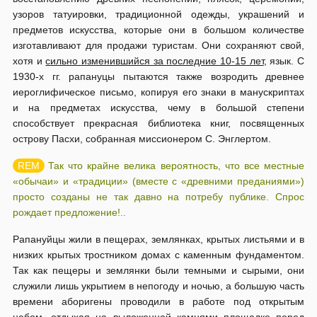
узоров татуировки, традиционной одежды, украшений и
предметов искусства, которые они в большом количестве
изготавливают для продажи туристам. Они сохраняют свой,
хотя и
сильно изменившийся за последние 10-15 лет
, язык. С
1930-х гг. рапануцы пытаются также возродить древнее
иероглифическое письмо, копируя его знаки в манускриптах
и на предметах искусства, чему в большой степени
способствует прекрасная библиотека книг, посвященных
острову Пасхи, собранная миссионером С. Энглертом.
Так что крайне велика вероятность, что все местные
«обычаи» и «традиции» (вместе с «древними преданиями»)
просто созданы не так давно на потребу публике. Спрос
рождает предложение!..
Рапануйцы жили в пещерах, землянках, крытых листьями и в
низких крытых тростником домах с каменным фундаментом.
Так как пещеры и землянки были темными и сырыми, они
служили лишь укрытием в непогоду и ночью, а большую часть
времени аборигены проводили в работе под открытым