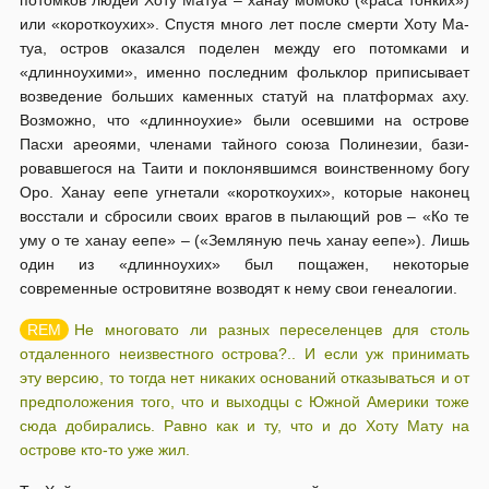
потомков людей Хоту Матуа – ханау момоко («раса тонких»)
или «короткоухих». Спустя много лет после смерти Хоту Ма­
туа, остров оказался поделен между его потомками и
«длинноухими», имен­но последним фольклор приписывает
возведение больших каменных статуй на платформах аху.
Возможно, что «длинноухие» были осевши­ми на острове
Пасхи ареоями, членами тайного союза Полинезии, ба­зи­
ровавшегося на Таити и поклонявшимся воинственному богу
Оро. Ха­нау еепе угнетали «короткоухих», которые наконец
восстали и сбросили сво­их врагов в пылающий ров – «Ко те
уму о те ханау еепе» – («Зем­ля­ную печь ханау еепе»). Лишь
один из «длинноухих» был пощажен, не­ко­торые
современные островитяне возводят к нему свои генеалогии.
Не многовато ли разных переселенцев для столь
отдаленного неизвестного острова?.. И если уж принимать
эту версию, то тогда нет никаких оснований отказываться и от
предположения того, что и выходцы с Южной Америки тоже
сюда добирались. Равно как и ту, что и до Хоту Мату на
острове кто-то уже жил.