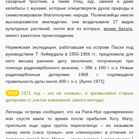
сахарный тростник, а также птиц, кур, свиней и даже
калебасы с мухами, которые олицетворяли духов природы и
символизировали благополучие народа. По­линезийцы имели
высокоразвитое земледелие, они возделывали 27 ви­дов
культурных растений, почти все из которых,
кроме батата
,
имеют азиатское происхождение.
Норвежская экспедиция, работавшая на острове Пасхи под
руководством Т. Хей­ер­дала в 1955-1956 гг., предложила для
него весьма раннюю дату заселе­ния, полученную при
помощи радиокарбонного анализа, – 386 ± 100 г. н.э. Новые
радиокарбонные да­тировки 1968 г. подтвердили
правильность даты около 400 г. н.э. [Ayres 1971].
1971 год – это не «новые», а чрезвычайно старые
датировки (с учетом изменения самого метода).
Легенды острова сообщают, что на Рапа-Нуи одновременно
или спус­тя какое то время после прибытия Хоту Мату,
приплыла еще одна груп­па переселенце – их называли
ханау еепе («аса тучных» или «линно­ухие» в отличие от