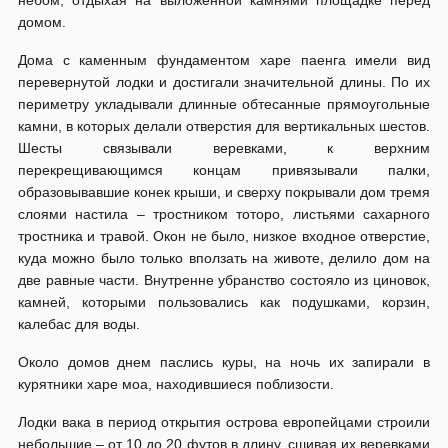
небом, отдыхая на выложенной камнями площадке перед
домом.
Дома с каменным фундаментом харе паенга имели вид
перевернутой лодки и достигали значительной длины. По их
периметру укладывали длинные обтесанные прямоугольные
камни, в которых делали отверстия для вертикальных шестов.
Шесты связывали веревками, к верхним
перекрещивающимся концам привязывали палки,
образовывавшие конек крыши, и сверху покрывали дом тремя
слоями настила – тростником тоторо, листьями сахарного
тростника и травой. Окон не было, низкое входное отверстие,
куда можно было только вползать на животе, делило дом на
две равные части. Внутренне убранство состояло из циновок,
камней, которыми пользовались как подушками, корзин,
калебас для воды.
Около домов днем паслись куры, на ночь их запирали в
курятники харе моа, находившиеся поблизости.
Лодки вака в период открытия острова европейцами строили
небольшие – от 10 до 20 футов в длину, сшивая их веревками