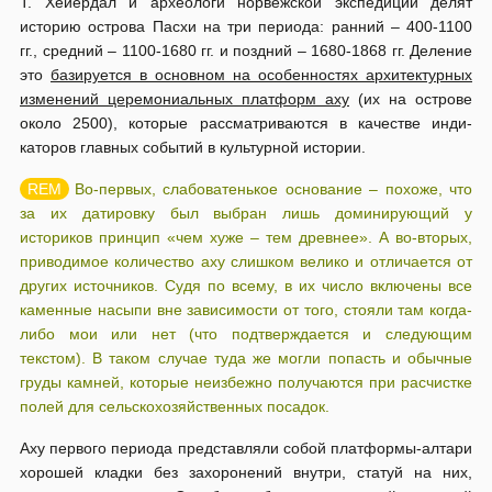
Т. Хейердал и археологи норвежской экспедиции делят
историю ос­трова Пасхи на три периода: ранний – 400-1100
гг., средний – 1100-1680 гг. и поздний – 1680-1868 гг. Деление
это
базируется в основном на особенностях архитектурных
изменений церемониальных платформ аху
(их на острове
около 2500), которые рассматриваются в качестве инди­
каторов главных событий в культурной истории.
Во-первых, слабоватенькое основание – похоже, что
за их датировку был выбран лишь доминирующий у
историков принцип «чем хуже – тем древнее». А во-вторых,
приводимое количество аху слишком велико и отличается от
других источников. Судя по всему, в их число включены все
каменные насыпи вне зависимости от того, стояли там когда-
либо мои или нет (что подтверждается и следующим
текстом). В таком случае туда же могли попасть и обычные
груды камней, которые неизбежно получаются при расчистке
полей для сельскохозяйственных посадок.
Аху первого периода пред­ставляли собой платформы-алтари
хорошей кладки без захоронений внутри, статуй на них,