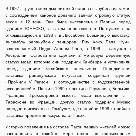
В 1997 г. группа молодых жителей острова вырубила из камня
с соблюдени­ем канонов древнего ваяния огромную статую
весом в 12 тонн. Она была выставлена в Париже перед
зданием ЮНЕСКО, а затем перевезена в Португалию на
открывавшуюся в 1998 г в Лиссабоне Всемирную выставку.
Ансамбль рапануйских танцоров «Риу Хоко Рапа Нуи»,
возглавляемый Педро Атаном Паоа, в 1999 г. выступал в
Австралии. Островитяне сделали 2 метровую деревянную
статую моаи, которую они подарили Канберре и установили
перед зданием чилийского посольства. Передвижная
выставка рапануйского искусства, созданная группой
«ПроЧили V Регион» в сотрудничестве с Художественной
ассоциацией о. Пасхи в 1999 г. посетила Германию, Бельгию,
Францию. Трехметровой высоты моаи выставляли в г.
Тарасконе во Франции, другую статую подарили Музею
народного искусства в Гамбурге, где в ноябре 1999 г. пройдет
выставка предметов искусства о. Пасхи.
Историю появления на острове Пасхи первых жителей можно
восстановить в какой-то мере только по фольклорным