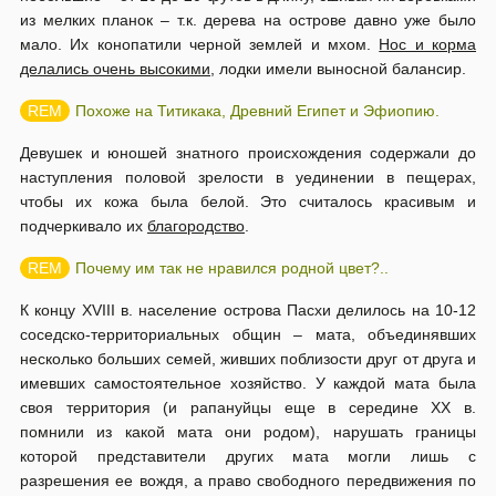
из мелких пла­нок – т.к. дерева на острове давно уже было
мало. Их конопатили черной землей и мхом.
Нос и корма
делались очень высокими
, лодки имели выносной балансир.
Похоже на Титикака, Древний Египет и Эфиопию.
Девушек и юношей знатного происхождения содержали до
наступления половой зрелости в уединении в пещерах,
чтобы их кожа была белой. Это считалось красивым и
подчеркивало их
благородство
.
Почему им так не нравился родной цвет?..
К концу XVIII в. население острова Пасхи делилось на 10-12
соседско-территориальных общин – мата, объединявших
несколько больших семей, живших поблизости друг от друга и
имевших самостоятельное хозяйство. У каждой мата была
своя территория (и рапануйцы еще в середине ХХ в.
помнили из какой мата они родом), нарушать границы
которой представители других мата могли лишь с
разрешения ее вождя, а право свободного передвижения по